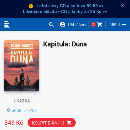
×
Letní slevy CD a knih
za 89 Kč >>
Likvidace skladu - CD a knihy za 25 Kč >>
Přihlášení
0
Kategorie
Kapitula: Duna
UKÁZKA
ePUB
PDF
349 Kč
KOUPIT E-KNIHU