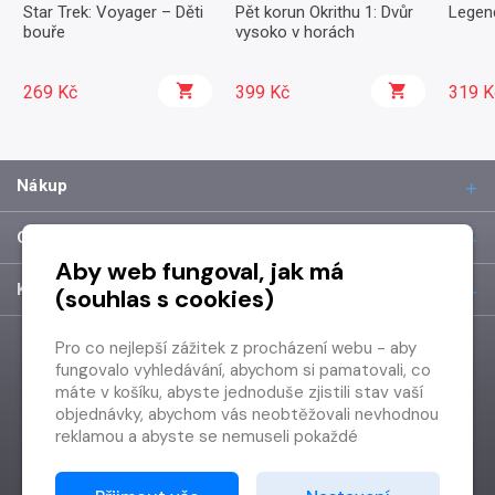
Star Trek: Voyager – Děti
Pět korun Okrithu 1: Dvůr
Legend
bouře
vysoko v horách
269 Kč
399 Kč
319 K
Nákup
O společnosti
Aby web fungoval, jak má
Kontakt
(souhlas s cookies)
Pro co nejlepší zážitek z procházení webu - aby
fungovalo vyhledávání, abychom si pamatovali, co
máte v košíku, abyste jednoduše zjistili stav vaší
objednávky, abychom vás neobtěžovali nevhodnou
reklamou a abyste se nemuseli pokaždé
přihlašovat.
Proto od vás potřebujeme souhlas se