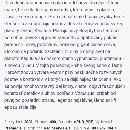
Zavedené usporiadanie galaxie odchádza do dejín. Ctené
matre, bezohľadné spoločenstvo, ktoré zničilo planétu
Duna, je na vzostupe. Proti nim sa stále bránia zvyšky Bene
Gesseritu a koordinujú odpor z dosiaľ neobjaveného sveta,
planéty zvanej Kapitula. Plánujú nový Rozptyl, no tentoraz
so sebou povezú aj jeden starostlivo opatrovaný poklad:
piesočné červy, potomkov jediného gigantického červa,
ktorého sa podarilo zachrániť z Duny. Zelený svet na
planéte Kapitula sa čoskoro stane vyprahnutou pustatinou –
a novou Dunou. V tejto poslednej knihe svojej série o Dune
Herbert znovu vytvára vesmír plný neskutočne rozvinutých
postáv a kontextov, v ktorých sa dajú najlepšie oceniť. Ako
sa odvíja mnohovrstevný dej knihy, čitateľ objaví fascinujúcu
bohatosť detailov a uhlov pohľadu. Vzrušujúci príbeh od
prvej po poslednú stranu, legenda najslávnejšieho sci-fi
eposu stále žije.
Rok vydání
2023
Stránek
400
Formáty
ePUB, PDF
Vydavatel
Premedia
Distributor
Radioservis a.s.
ISBN
978-80-8242-194-4