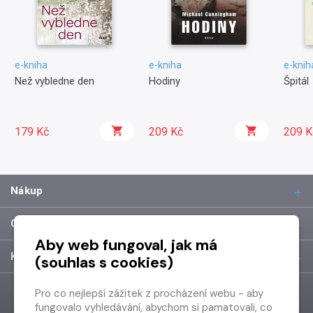
e-kniha
e-kniha
e-knih
Než vybledne den
Hodiny
Špitál
179 Kč
209 Kč
209 K
Nákup
O společnosti
Aby web fungoval, jak má
Kontakt
(souhlas s cookies)
Pro co nejlepší zážitek z procházení webu - aby
fungovalo vyhledávání, abychom si pamatovali, co