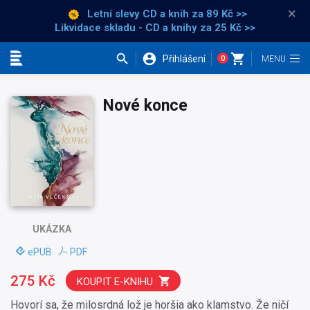
×
Letní slevy CD a knih
za 89 Kč >>
Likvidace skladu - CD a knihy za 25 Kč >>
Přihlášení
0
Kategorie
Nové konce
UKÁZKA
ePUB
PDF
275 Kč
KOUPIT E-KNIHU
Hovorí sa, že milosrdná lož je horšia ako klamstvo. Že ničí