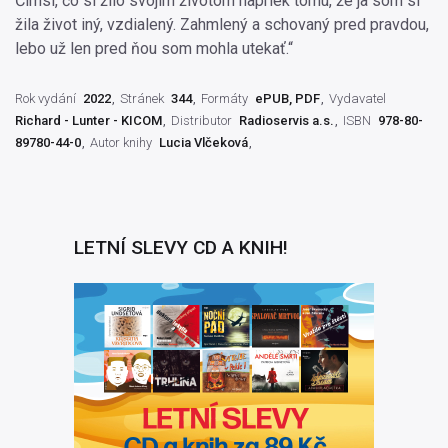
Čímsi, čo si žilo svojím životom napriek tomu, že ja som si
žila život iný, vzdialený. Zahmlený a schovaný pred pravdou,
lebo už len pred ňou som mohla utekať.“
Rok vydání
2022
Stránek
344
Formáty
ePUB, PDF
Vydavatel
Richard - Lunter - KICOM
Distributor
Radioservis a.s.
ISBN
978-80-
89780-44-0
Autor knihy
Lucia Vlčeková
LETNÍ SLEVY CD A KNIH!