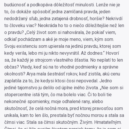
budúcnosť a podkopáva dôležitosť minulosti. Lenže nie je
to, čo dokáže spôsobiť jedna zamlčaná pravda, jeden
nedodržaný sľub, jedna zatajená drobnosť, horšie? Nekrivdí
to človeku viac? Neokráda ho to o niečo dôležitejšie než len
o pravdu? „Celý život som si nahovárala, že pokiaľ viem,
odkiaľ pochádzam a aké je moje meno, viem, kým som.
Svoju existenciu som upierala na jedinú pravdu, ktorej som
kedy verila, lebo mi ju nikto nevyvrátil. Až dodnes.“ Hovorí
sa, že každý je strojcom vlastného šťastia. No neplatí to len
občas? Vtedy, keď sú na to vhodné podmienky a správne
okolnosti? Arya mala šestnásť rokov, keď zistila, akú cenu
zaplatila za to, že kedysi ktosi čosi nepovedal. Jedno
jediné tajomstvo ju delilo od úplne iného života. „Nie som si
stopercentne istá tým, čo ma bolelo viac. Či to boli tie
nekonečné spomienky, moje odhalené rany, alebo
skutočnosť, že celá nočná mora, pred ktorej pravosťou som
unikala, kam to len šlo, prestala byť nočnou morou a stala sa
čímsi viac. Stala sa čímsi skutočným. Živým. Hmatateľným.