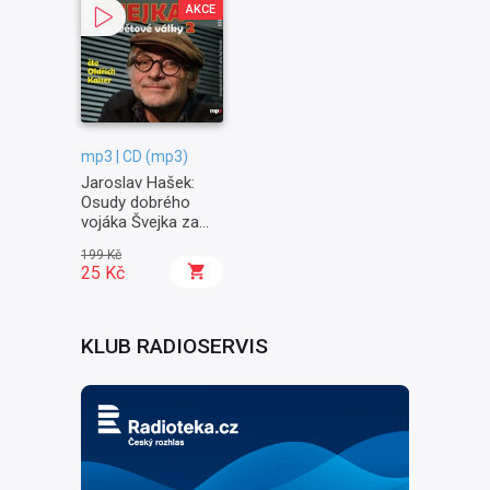
AKCE
mp3 | CD (mp3)
Jaroslav Hašek:
Osudy dobrého
vojáka Švejka za
světové války II. -
199 Kč
Na frontě
25 Kč
KLUB RADIOSERVIS