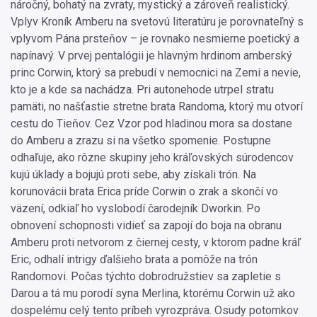
náročný, bohatý na zvraty, mystický a zároveň realistický.
Vplyv Kroník Amberu na svetovú literatúru je porovnateľný s
vplyvom Pána prsteňov – je rovnako nesmierne poetický a
napínavý. V prvej pentalógii je hlavným hrdinom amberský
princ Corwin, ktorý sa prebudí v nemocnici na Zemi a nevie,
kto je a kde sa nachádza. Pri autonehode utrpel stratu
pamäti, no našťastie stretne brata Randoma, ktorý mu otvorí
cestu do Tieňov. Cez Vzor pod hladinou mora sa dostane
do Amberu a zrazu si na všetko spomenie. Postupne
odhaľuje, ako rôzne skupiny jeho kráľovských súrodencov
kujú úklady a bojujú proti sebe, aby získali trón. Na
korunovácii brata Erica príde Corwin o zrak a skončí vo
väzení, odkiaľ ho vyslobodí čarodejník Dworkin. Po
obnovení schopnosti vidieť sa zapojí do boja na obranu
Amberu proti netvorom z čiernej cesty, v ktorom padne kráľ
Eric, odhalí intrigy ďalšieho brata a pomôže na trón
Randomovi. Počas týchto dobrodružstiev sa zapletie s
Darou a tá mu porodí syna Merlina, ktorému Corwin už ako
dospelému celý tento príbeh vyrozpráva. Osudy potomkov