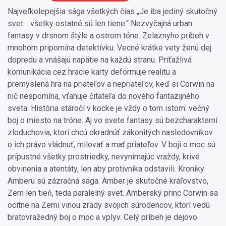
Najveľkolepejšia sága všetkých čias „Je iba jediný skutočný
svet… všetky ostatné sú len tiene.“ Nezvyčajná urban
fantasy v drsnom štýle a ostrom tóne. Zelaznyho príbeh v
mnohom pripomína detektívku. Vecné krátke vety ženú dej
dopredu a vnášajú napätie na každú stranu. Príťažlivá
komunikácia cez hracie karty deformuje realitu a
premyslená hra na priateľov a nepriateľov, keď si Corwin na
nič nespomína, vťahuje čitateľa do nového fantazijného
sveta. História stáročí v kocke je vždy o tom istom: večný
boj o miesto na tróne. Aj vo svete fantasy sú bezcharakterní
zloduchovia, ktorí chcú okradnúť zákonitých nasledovníkov
o ich právo vládnuť, milovať a mať priateľov. V boji o moc sú
prípustné všetky prostriedky, nevynímajúc vraždy, krivé
obvinenia a atentáty, len aby protivníka odstavili. Kroniky
Amberu sú zázračná sága. Amber je skutočné kráľovstvo,
Zem len tieň, teda paralelný svet. Amberský princ Corwin sa
ocitne na Zemi vinou zrady svojich súrodencov, ktorí vedú
bratovražedný boj o moc a vplyv. Celý príbeh je dejovo