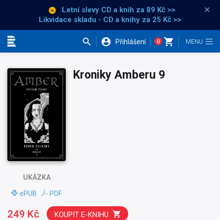
×
Letní slevy CD a knih
za 89 Kč >>
Likvidace skladu - CD a knihy za 25 Kč >>
Přihlášení
0
Kategorie
Kroniky Amberu 9
UKÁZKA
ePUB
PDF
249 Kč
KOUPIT E-KNIHU