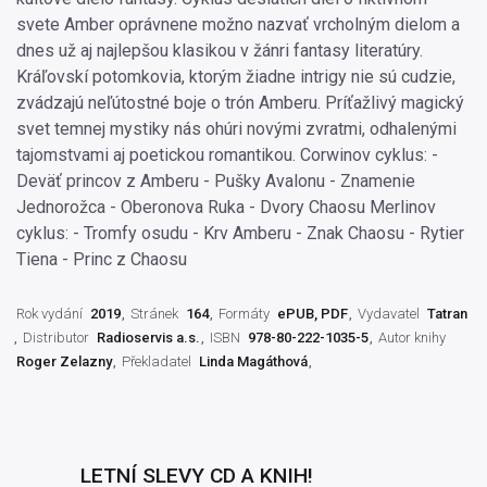
svete Amber oprávnene možno nazvať vrcholným dielom a
dnes už aj najlepšou klasikou v žánri fantasy literatúry.
Kráľovskí potomkovia, ktorým žiadne intrigy nie sú cudzie,
zvádzajú neľútostné boje o trón Amberu. Príťažlivý magický
svet temnej mystiky nás ohúri novými zvratmi, odhalenými
tajomstvami aj poetickou romantikou. Corwinov cyklus: -
Deväť princov z Amberu - Pušky Avalonu - Znamenie
Jednorožca - Oberonova Ruka - Dvory Chaosu Merlinov
cyklus: - Tromfy osudu - Krv Amberu - Znak Chaosu - Rytier
Tiena - Princ z Chaosu
Rok vydání
2019
Stránek
164
Formáty
ePUB, PDF
Vydavatel
Tatran
Distributor
Radioservis a.s.
ISBN
978-80-222-1035-5
Autor knihy
Roger Zelazny
Překladatel
Linda Magáthová
LETNÍ SLEVY CD A KNIH!