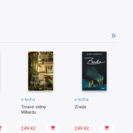
e-kniha
e-kniha
e-
Tmavé stěny
Zrada
Sa
Willardu
249 Kč
249 Kč
2