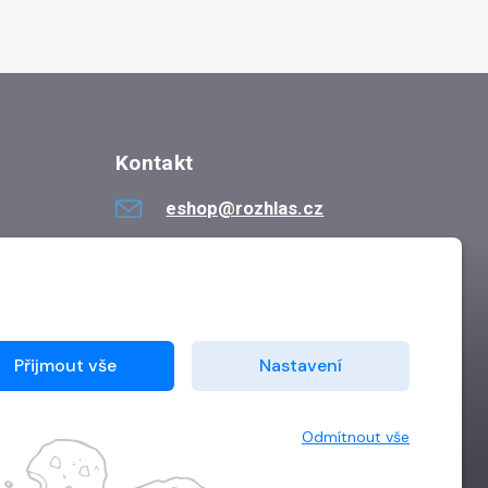
Kontakt
eshop@rozhlas.cz
724 819 319
Po - Pá 8:30 - 16:30
Přijmout vše
Nastavení
Odmítnout vše
Vytvořilo
Grand IT s.r.o.