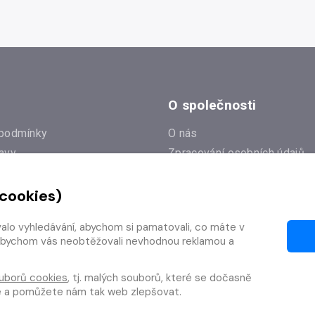
O společnosti
podmínky
O nás
avy
Zpracování osobních údajů
e
Zásady práce s cookies
 cookies)
Klub Radioservis
í dotazy
Kontakty
valo vyhledávání, abychom si pamatovali, co máte v
í od smlouvy
y, abychom vás neobtěžovali nevhodnou reklamou a
uborů cookies
, tj. malých souborů, které se dočasně
te a pomůžete nám tak web zlepšovat.