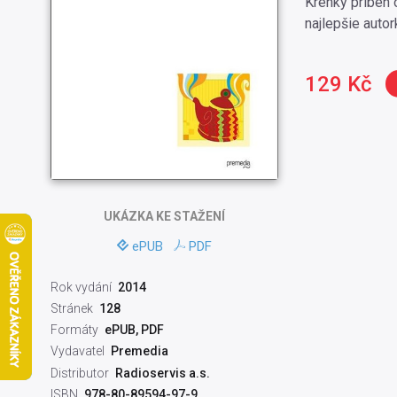
Krehký príbeh 
najlepšie autor
129 Kč
UKÁZKA
KE STAŽENÍ
ePUB
PDF
Rok vydání
2014
Stránek
128
Formáty
ePUB, PDF
Vydavatel
Premedia
Distributor
Radioservis a.s.
ISBN
978-80-89594-97-9