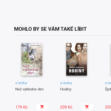
MOHLO BY SE VÁM TAKÉ LÍBIT
e-kniha
e-kniha
e-k
Než vybledne den
Hodiny
Špit
179 Kč
209 Kč
20