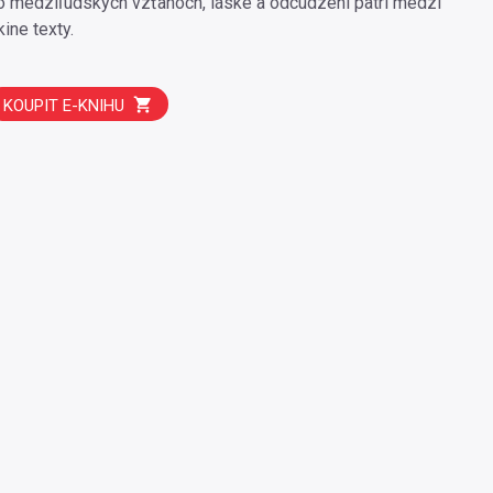
o medziľudských vzťahoch, láske a odcudzení patrí medzi
kine texty.
KOUPIT E-KNIHU