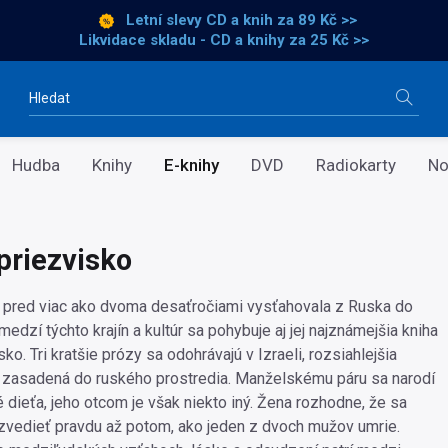
Letní slevy CD a knih
za 89 Kč >>
Likvidace skladu - CD a knihy za 25 Kč >>
Vyhledávání
Hudba
Knihy
E-knihy
DVD
Radiokarty
No
 priezvisko
 pred viac ako dvoma desaťročiami vysťahovala z Ruska do
medzí týchto krajín a kultúr sa pohybuje aj jej najznámejšia kniha
sko. Tri kratšie prózy sa odohrávajú v Izraeli, rozsiahlejšia
je zasadená do ruského prostredia. Manželskému páru sa narodí
 dieťa, jeho otcom je však niekto iný. Žena rozhodne, že sa
vedieť pravdu až potom, ako jeden z dvoch mužov umrie.