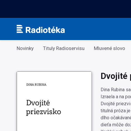
Kategorie
Novinky
Tituly Radioservisu
Mluvené slovo
Dvojité
Dina Rubina sa
Izraela a na po
Dvojité priezvi
titulná próza 
dlho očakávané
dieťa môže doz