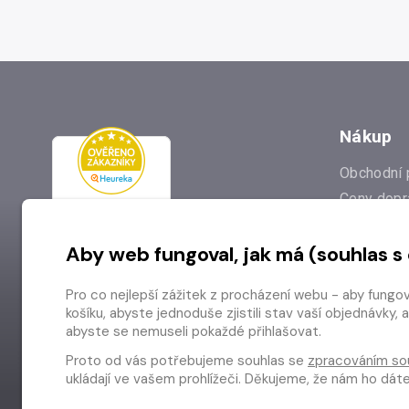
Nákup
Obchodní 
Ceny dopr
Reklamac
Aby web fungoval, jak má (souhlas s
Prodejna
Nejčastějš
Pro co nejlepší zážitek z procházení webu - aby fungo
Odstoupen
košíku, abyste jednoduše zjistili stav vaší objednávk
abyste se nemuseli pokaždé přihlašovat.
Proto od vás potřebujeme souhlas se
zpracováním so
ukládají ve vašem prohlížeči. Děkujeme, že nám ho dá
Copyright © 2026 Radioservis a.s.