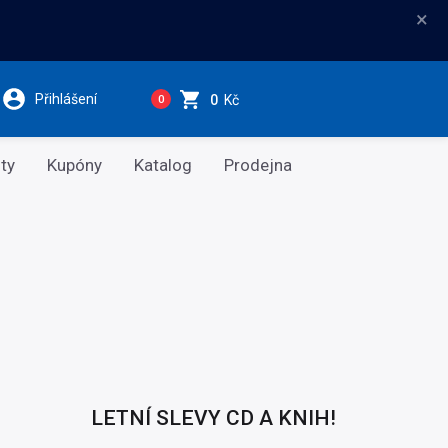
×
Přihlášení
0
Kč
0
ty
Kupóny
Katalog
Prodejna
LETNÍ SLEVY CD A KNIH!