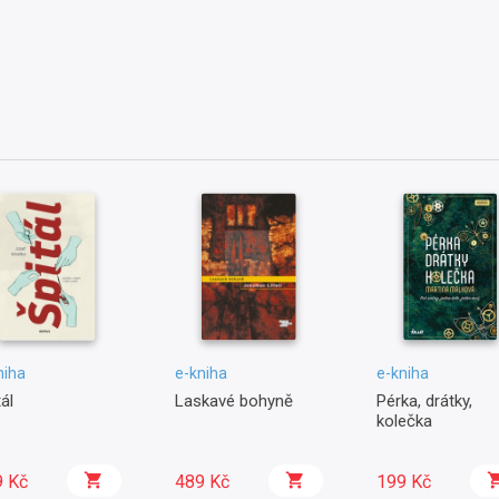
niha
e-kniha
e-kniha
ál
Laskavé bohyně
Pérka, drátky,
kolečka
9 Kč
489 Kč
199 Kč