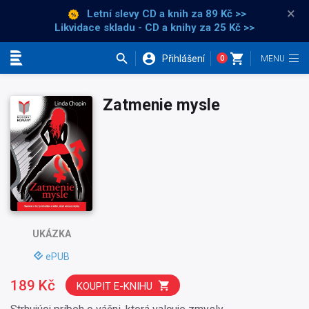
×
Letní slevy CD a knih
za 89 Kč >>
Likvidace skladu - CD a knihy za 25 Kč >>
Přihlášení
0
Kategorie
Zatmenie mysle
UKÁZKA
ePUB
189 Kč
KOUPIT E-KNIHU