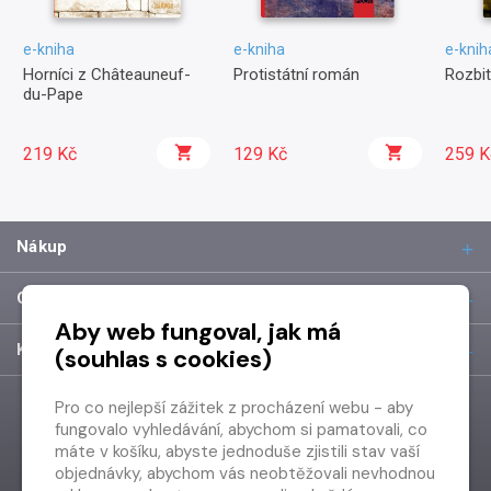
e-kniha
e-kniha
e-knih
Horníci z Châteauneuf-
Protistátní román
Rozbit
du-Pape
219 Kč
129 Kč
259 K
Nákup
O společnosti
Aby web fungoval, jak má
Kontakt
(souhlas s cookies)
Pro co nejlepší zážitek z procházení webu - aby
fungovalo vyhledávání, abychom si pamatovali, co
máte v košíku, abyste jednoduše zjistili stav vaší
objednávky, abychom vás neobtěžovali nevhodnou