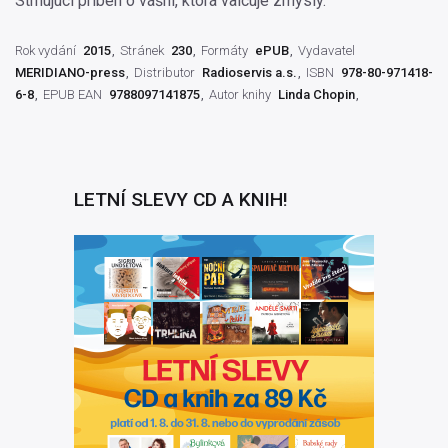
Strhujúci príbeh o vášni, ktorá valcuje zmysly.
Rok vydání
2015
Stránek
230
Formáty
ePUB
Vydavatel
MERIDIANO-press
Distributor
Radioservis a.s.
ISBN
978-80-971418-
6-8
EPUB EAN
9788097141875
Autor knihy
Linda Chopin
LETNÍ SLEVY CD A KNIH!