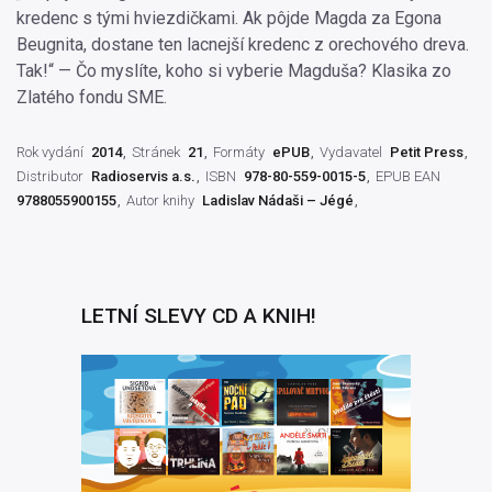
kredenc s tými hviezdičkami. Ak pôjde Magda za Egona
Beugnita, dostane ten lacnejší kredenc z orechového dreva.
Tak!“ — Čo myslíte, koho si vyberie Magduša? Klasika zo
Zlatého fondu SME.
Rok vydání
2014
Stránek
21
Formáty
ePUB
Vydavatel
Petit Press
Distributor
Radioservis a.s.
ISBN
978-80-559-0015-5
EPUB EAN
9788055900155
Autor knihy
Ladislav Nádaši – Jégé
LETNÍ SLEVY CD A KNIH!