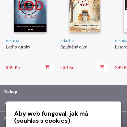
e-kniha
e-kniha
e-knih
Loď s otroky
Opuštěný dům
Letor
349 Kč
239 Kč
249 K
Nákup
O společnosti
Aby web fungoval, jak má
Kontakt
(souhlas s cookies)