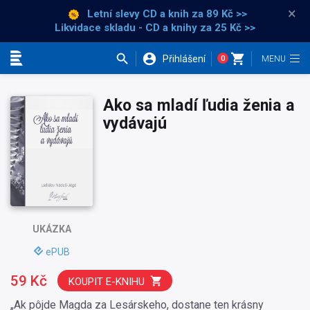
×
Letní slevy CD a knih
za 89 Kč >>
Likvidace skladu - CD a knihy za 25 Kč >>
Přihlášení
0
Kategorie
Ako sa mladí ľudia ženia a
vydávajú
UKÁZKA
ePUB
59 Kč
KOUPIT E-KNIHU
„Ak pôjde Magda za Lesárskeho, dostane ten krásny