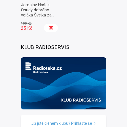
Jaroslav Hašek:
Osudy dobrého
vojáka Švejka za
světové války II. -
199 Kč
Na frontě
25 Kč
KLUB RADIOSERVIS
Již jste členem klubu? Přihlašte se