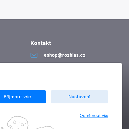
Kontakt
eshop@rozhlas.cz
724 819 319
Po - Pá 8:30 - 16:30
Přijmout vše
Nastavení
Odmítnout vše
Vytvořilo
Grand IT s.r.o.