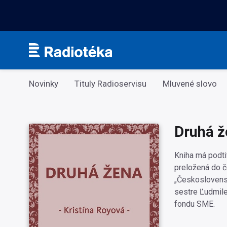
Kategorie
Novinky
Tituly Radioservisu
Mluvené slovo
Druhá ž
Kniha má podti
preložená do č
„Československ
sestre Ľudmile,
fondu SME.