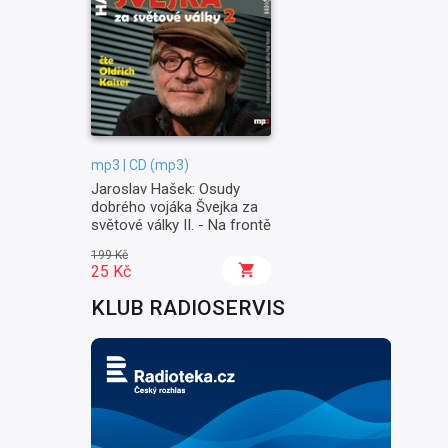
mp3 | CD (mp3)
Jaroslav Hašek: Osudy
dobrého vojáka Švejka za
světové války II. - Na frontě
199 Kč
25 Kč
KLUB RADIOSERVIS