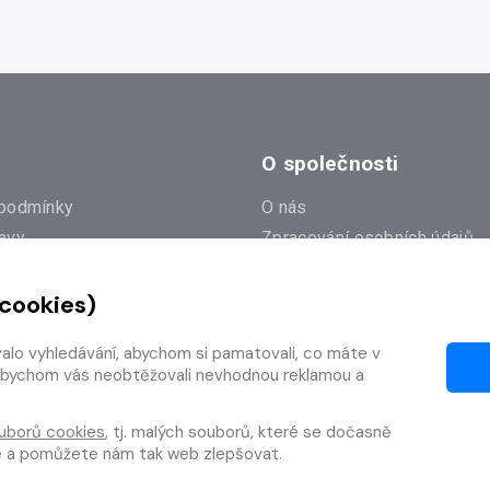
O společnosti
podmínky
O nás
avy
Zpracování osobních údajů
e
Zásady práce s cookies
 cookies)
Klub Radioservis
í dotazy
Kontakty
valo vyhledávání, abychom si pamatovali, co máte v
í od smlouvy
y, abychom vás neobtěžovali nevhodnou reklamou a
uborů cookies
, tj. malých souborů, které se dočasně
te a pomůžete nám tak web zlepšovat.