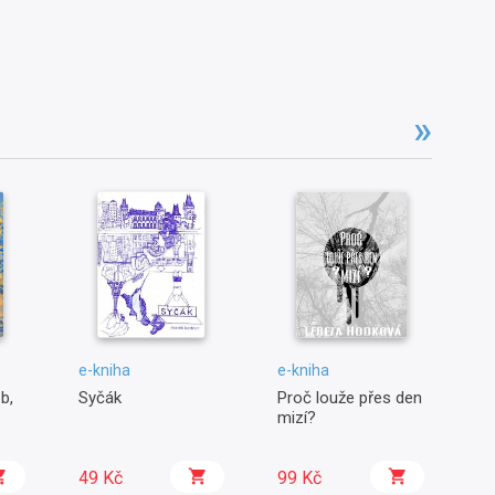
e-kniha
e-kniha
e-
b,
Syčák
Proč louže přes den
Sl
mizí?
49 Kč
99 Kč
7