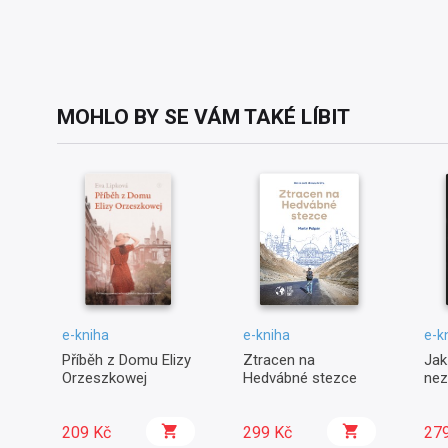
MOHLO BY SE VÁM TAKÉ LÍBIT
e-kniha
e-kniha
e-k
Příběh z Domu Elizy
Ztracen na
Jak
Orzeszkowej
Hedvábné stezce
nez
209 Kč
299 Kč
27