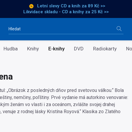
Letní slevy CD a knih
za 89 Kč >>
Likvidace skladu - CD a knihy za 25 Kč >>
Vyhledávání
Hudba
Knihy
E-knihy
DVD
Radiokarty
No
ena
tul: „Obrázok z posledných dňov pred svetovou válkou.“ Bola
eštiny, nemčiny, poľštiny. Prvé vydanie má autorkino venovanie:
ým ženám vo vlasti i za oceánom, zvlášte svojej drahej
 venuje z rodnej lásky Kristína Royová.“ Klasika zo Zlatého