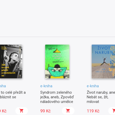
niha
e-kniha
e-kniha
 to celé přežít a
Syndrom zeleného
Život naruby, ane
bláznit se
ježka, aneb, Zpověď
Nebát se, žít,
náladového umělce
milovat
9 Kč
99 Kč
119 Kč