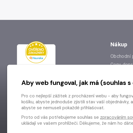
Nákup
Obchodní 
Ceny dopr
Reklamac
Aby web fungoval, jak má (souhlas s
Prodejna
Nejčastějš
Pro co nejlepší zážitek z procházení webu - aby fungo
Odstoupen
košíku, abyste jednoduše zjistili stav vaší objednávk
abyste se nemuseli pokaždé přihlašovat.
Proto od vás potřebujeme souhlas se
zpracováním so
ukládají ve vašem prohlížeči. Děkujeme, že nám ho dá
Copyright © 2026 Radioservis a.s.