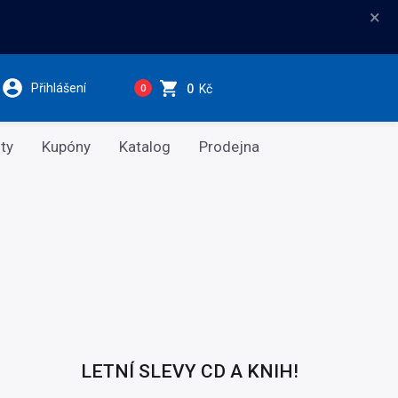
×
Přihlášení
0
Kč
0
ty
Kupóny
Katalog
Prodejna
LETNÍ SLEVY CD A KNIH!