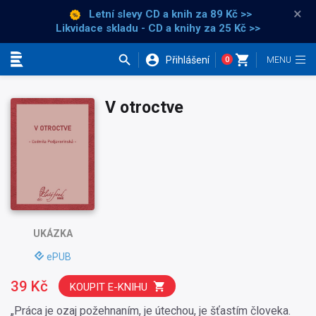
×
Letní slevy CD a knih
za 89 Kč >>
Likvidace skladu - CD a knihy za 25 Kč >>
Přihlášení
0
Kategorie
V otroctve
UKÁZKA
ePUB
39 Kč
KOUPIT E-KNIHU
„Práca je ozaj požehnaním, je útechou, je šťastím človeka.