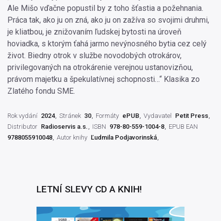
Ale Mišo vďačne popustil by z toho šťastia a požehnania.
Práca tak, ako ju on zná, ako ju on zažíva so svojimi druhmi,
je kliatbou, je znižovaním ľudskej bytosti na úroveň
hoviadka, s ktorým ťahá jarmo nevýnosného bytia cez celý
život. Biedny otrok v službe novodobých otrokárov,
privilegovaných na otrokárenie verejnou ustanovizňou,
právom majetku a špekulatívnej schopnosti…“ Klasika zo
Zlatého fondu SME.
Rok vydání
2024
Stránek
30
Formáty
ePUB
Vydavatel
Petit Press
Distributor
Radioservis a.s.
ISBN
978-80-559-1004-8
EPUB EAN
9788055910048
Autor knihy
Ľudmila Podjavorinská
LETNÍ SLEVY CD A KNIH!