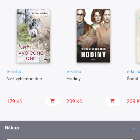
e-kniha
e-kniha
e-knih
Než vybledne den
Hodiny
Špitál
179 Kč
209 Kč
209 K
Nákup