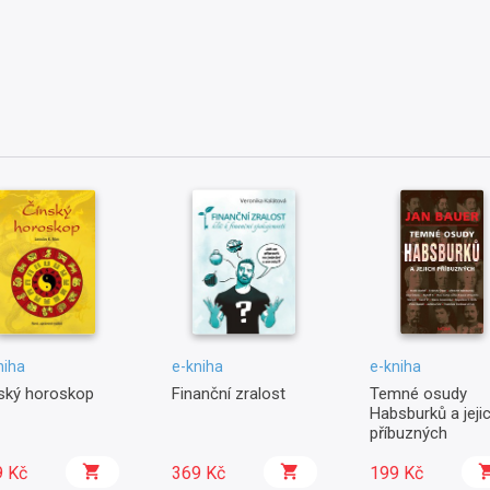
niha
e-kniha
e-kniha
ský horoskop
Finanční zralost
Temné osudy
Habsburků a jeji
příbuzných
9 Kč
369 Kč
199 Kč