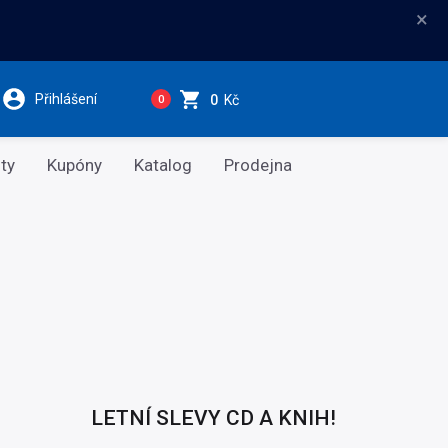
×
Přihlášení
0
Kč
0
ty
Kupóny
Katalog
Prodejna
LETNÍ SLEVY CD A KNIH!