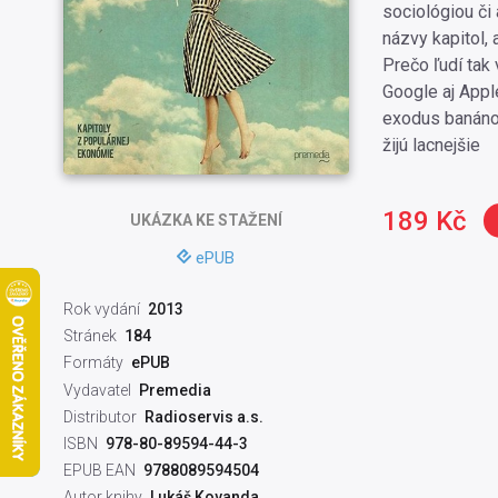
sociológiou či
názvy kapitol, 
Prečo ľudí tak
Google aj Appl
exodus banánov
žijú lacnejšie
189 Kč
UKÁZKA
KE STAŽENÍ
ePUB
Rok vydání
2013
Stránek
184
Formáty
ePUB
Vydavatel
Premedia
Distributor
Radioservis a.s.
ISBN
978-80-89594-44-3
EPUB EAN
9788089594504
Autor knihy
Lukáš Kovanda