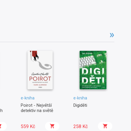
e-kniha
e-kniha
e-
Poirot - Největší
Digiděti
Ch
ch
detektiv na světě
Ma
559 Kč
258 Kč
2