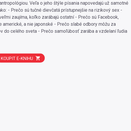
 antropológiou. Veľa o jeho štýle písania napovedajú už samotné
ako: - Prečo sú tučné dievčatá prístupnejšie na rizikový sex -
 veľmi zaujíma, koľko zarábajú ostatní - Prečo sú Facebook,
e americké, a nie japonské - Prečo slabé odbory môžu za
 do celého sveta - Prečo samoľúbosť zarába a vzdelaní ľudia
KOUPIT E-KNIHU