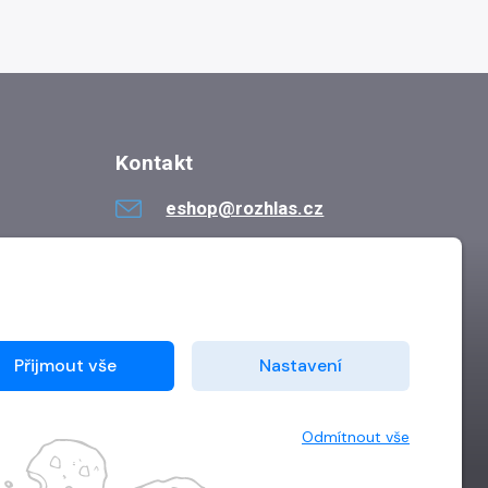
Kontakt
eshop@rozhlas.cz
724 819 319
Po - Pá 8:30 - 16:30
Přijmout vše
Nastavení
Odmítnout vše
Vytvořilo
Grand IT s.r.o.