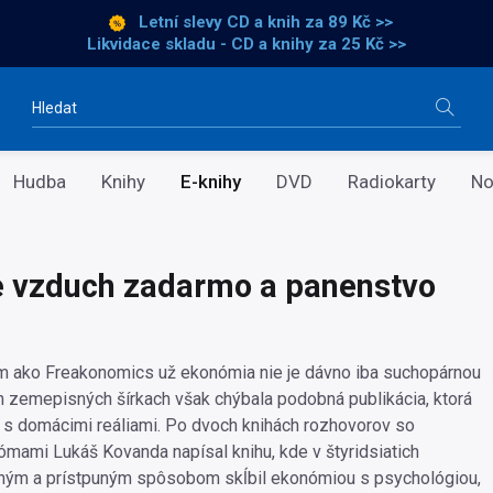
Letní slevy CD a knih
za 89 Kč >>
Likvidace skladu - CD a knihy za 25 Kč >>
Vyhledávání
Hudba
Knihy
E-knihy
DVD
Radiokarty
No
e vzduch zadarmo a panenstvo
m ako Freakonomics už ekonómia nie je dávno iba suchopárnou
h zemepisných šírkach však chýbala podobná publikácia, ktorá
j s domácimi reáliami. Po dvoch knihách rozhovorov so
ami Lukáš Kovanda napísal knihu, kde v štyridsiatich
pným a prístpuným spôsobom skĺbil ekonómiou s psychológiou,