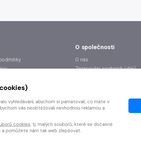
O společnosti
podmínky
O nás
avy
Zpracování osobních údajů
e
Zásady práce s cookies
 cookies)
Klub Radioservis
í dotazy
Kontakty
valo vyhledávání, abychom si pamatovali, co máte v
í od smlouvy
y, abychom vás neobtěžovali nevhodnou reklamou a
uborů cookies
, tj. malých souborů, které se dočasně
te a pomůžete nám tak web zlepšovat.