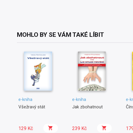
MOHLO BY SE VÁM TAKÉ LÍBIT
e-kniha
e-kniha
e-k
Všežravý stát
Jak zbohatnout
Čín
129 Kč
239 Kč
17