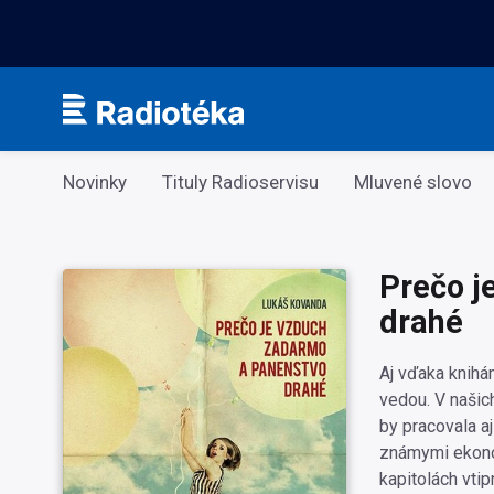
Kategorie
Novinky
Tituly Radioservisu
Mluvené slovo
Prečo j
drahé
Aj vďaka knihá
vedou. V našic
by pracovala a
známymi ekonóm
kapitolách vti