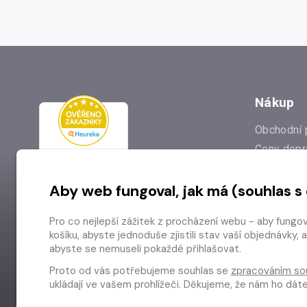
Nákup
Obchodní 
Ceny dopr
Reklamac
Aby web fungoval, jak má (souhlas s
Prodejna
Nejčastějš
Pro co nejlepší zážitek z procházení webu - aby fungo
Odstoupen
košíku, abyste jednoduše zjistili stav vaší objednávk
abyste se nemuseli pokaždé přihlašovat.
Proto od vás potřebujeme souhlas se
zpracováním so
ukládají ve vašem prohlížeči. Děkujeme, že nám ho dá
Copyright © 2026 Radioservis a.s.