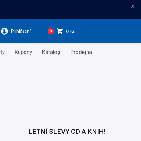
×
Přihlášení
0
Kč
0
ty
Kupóny
Katalog
Prodejna
LETNÍ SLEVY CD A KNIH!