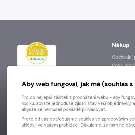
Nákup
Obchodní 
Ceny dopr
Reklamac
Aby web fungoval, jak má (souhlas s
Prodejna
Nejčastějš
Pro co nejlepší zážitek z procházení webu - aby fungo
Odstoupen
košíku, abyste jednoduše zjistili stav vaší objednávk
abyste se nemuseli pokaždé přihlašovat.
Proto od vás potřebujeme souhlas se
zpracováním so
ukládají ve vašem prohlížeči. Děkujeme, že nám ho dá
Copyright © 2026 Radioservis a.s.