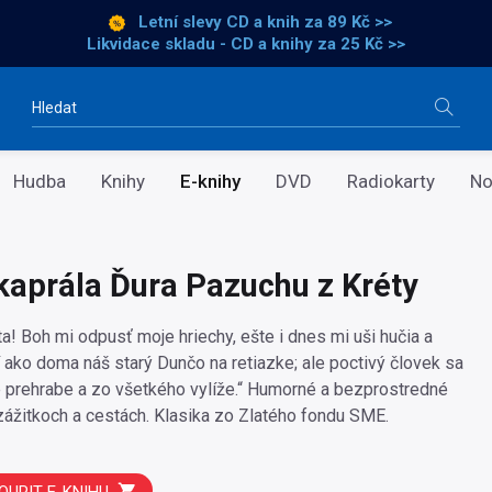
Letní slevy CD a knih
za 89 Kč >>
Likvidace skladu - CD a knihy za 25 Kč >>
Vyhledávání
Hudba
Knihy
E-knihy
DVD
Radiokarty
No
kaprála Ďura Pazuchu z Kréty
a! Boh mi odpusť moje hriechy, ešte i dnes mi uši hučia a
í ako doma náš starý Dunčo na retiazke; ale poctivý človek sa
prehrabe a zo všetkého vylíže.“ Humorné a bezprostredné
zážitkoch a cestách. Klasika zo Zlatého fondu SME.
OUPIT E-KNIHU