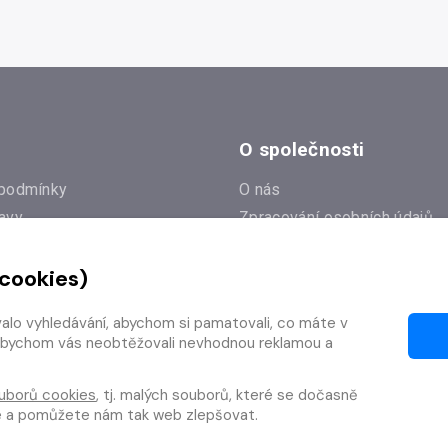
O společnosti
podmínky
O nás
avy
Zpracování osobních údajů
e
Zásady práce s cookies
 cookies)
Klub Radioservis
í dotazy
Kontakty
valo vyhledávání, abychom si pamatovali, co máte v
í od smlouvy
y, abychom vás neobtěžovali nevhodnou reklamou a
uborů cookies
, tj. malých souborů, které se dočasně
te a pomůžete nám tak web zlepšovat.