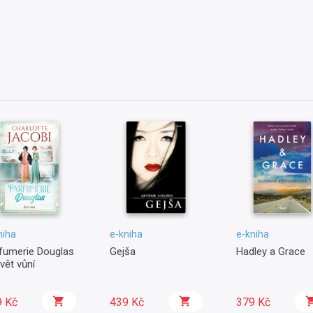
niha
e-kniha
e-kniha
fumerie Douglas
Gejša
Hadley a Grace
Svět vůní
9 Kč
439 Kč
379 Kč