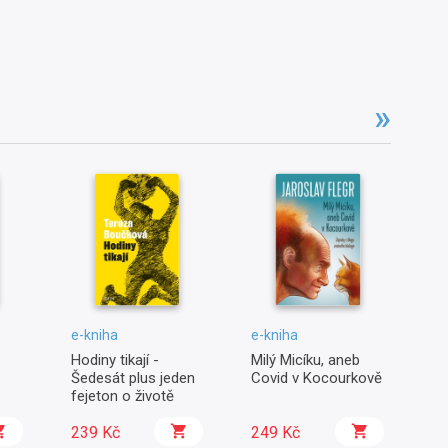
e-kniha
e-kniha
e-
Hodiny tikají -
Milý Micíku, aneb
Te
Šedesát plus jeden
Covid v Kocourkově
fejeton o životě
239 Kč
249 Kč
2