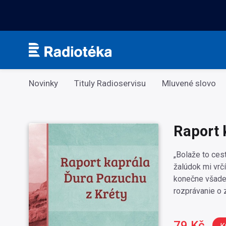
Kategorie
Novinky
Tituly Radioservisu
Mluvené slovo
Raport 
„Bolaže to cest
žalúdok mi vrč
konečne všade 
rozprávanie o 
79 Kč
K