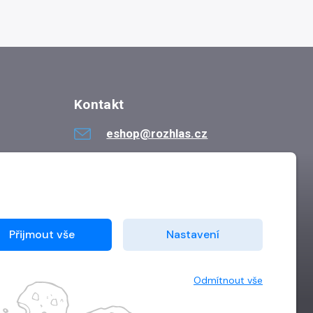
Kontakt
eshop@rozhlas.cz
724 819 319
Po - Pá 8:30 - 16:30
Přijmout vše
Nastavení
Odmítnout vše
Vytvořilo
Grand IT s.r.o.