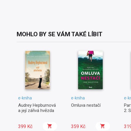
MOHLO BY SE VÁM TAKÉ LÍBIT
e-kniha
e-kniha
e-k
Audrey Hepburnová
Omluva nestačí
Par
a její zářivá hvězda
2: 
399 Kč
359 Kč
31