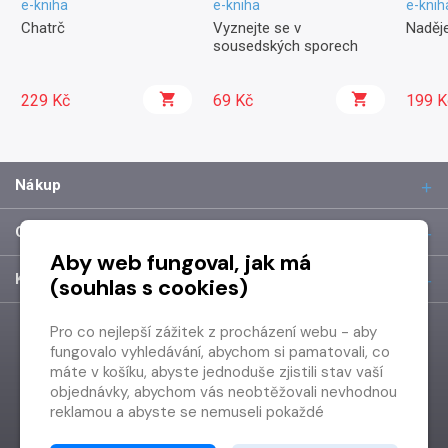
e-kniha
e-kniha
e-knih
Chatrč
Vyznejte se v
Naděje
sousedských sporech
229 Kč
69 Kč
199 K
Nákup
O společnosti
Aby web fungoval, jak má
Kontakt
(souhlas s cookies)
Pro co nejlepší zážitek z procházení webu - aby
fungovalo vyhledávání, abychom si pamatovali, co
máte v košíku, abyste jednoduše zjistili stav vaší
objednávky, abychom vás neobtěžovali nevhodnou
reklamou a abyste se nemuseli pokaždé
přihlašovat.