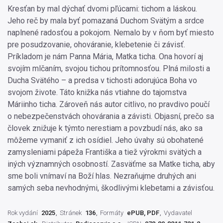
Kresťan by mal dýchať dvomi pľúcami: tichom a láskou.
Jeho reč by mala byť pomazaná Duchom Svätým a srdce
naplnené radosťou a pokojom. Nemalo by v ňom byť miesto
pre posudzovanie, ohováranie, klebetenie či závisť.
Príkladom je nám Panna Mária, Matka ticha. Ona hovorí aj
svojím mlčaním, svojou tichou prítomnosťou. Plná milosti a
Ducha Svätého – a predsa v tichosti adorujúca Boha vo
svojom živote. Táto knižka nás vtiahne do tajomstva
Máriinho ticha. Zároveň nás autor citlivo, no pravdivo poučí
o nebezpečenstvách ohovárania a závisti. Objasní, prečo sa
človek znižuje k týmto nerestiam a povzbudí nás, ako sa
môžeme vymaniť z ich osídiel. Jeho úvahy sú obohatené
zamysleniami pápeža Františka a tiež výrokmi svätých a
iných významných osobností. Zasväťme sa Matke ticha, aby
sme boli vnímaví na Boží hlas. Nezraňujme druhých ani
samých seba nevhodnými, škodlivými klebetami a závisťou.
Rok vydání
2025
Stránek
136
Formáty
ePUB, PDF
Vydavatel