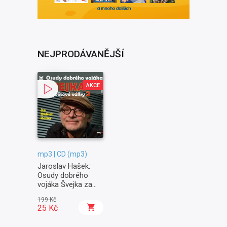
NEJPRODÁVANĚJŠÍ
AKCE
mp3 | CD (mp3)
Jaroslav Hašek:
Osudy dobrého
vojáka Švejka za
světové války II. -
199 Kč
Na frontě
25 Kč