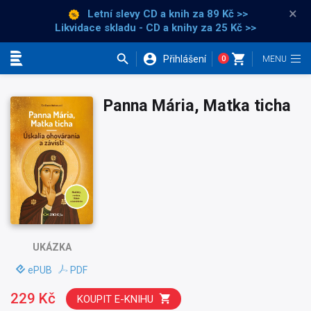
×
Letní slevy CD a knih
za 89 Kč >>
Likvidace skladu - CD a knihy za 25 Kč >>
Přihlášení
0
Kategorie
Panna Mária, Matka ticha
UKÁZKA
ePUB
PDF
229 Kč
KOUPIT E-KNIHU