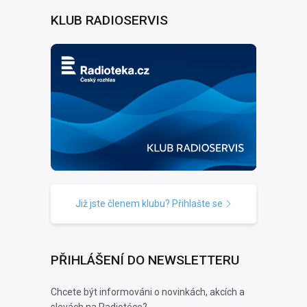
KLUB RADIOSERVIS
Již jste členem klubu? Přihlašte se
PŘIHLÁŠENÍ DO NEWSLETTERU
Chcete být informováni o novinkách, akcích a
slevách na Radiotéce?