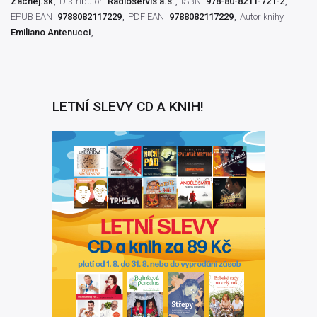
Zachej.sk
Distributor
Radioservis a.s.
ISBN
978-80-8211-721-2
EPUB EAN
9788082117229
PDF EAN
9788082117229
Autor knihy
Emiliano Antenucci
LETNÍ SLEVY CD A KNIH!