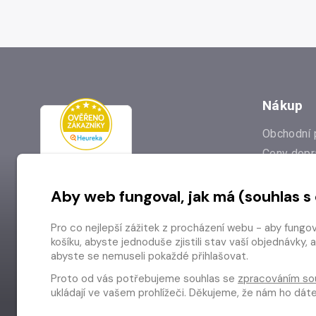
Nákup
Obchodní 
Ceny dopr
Reklamac
Aby web fungoval, jak má (souhlas s
Prodejna
Nejčastějš
Pro co nejlepší zážitek z procházení webu - aby fungo
Odstoupen
košíku, abyste jednoduše zjistili stav vaší objednávk
abyste se nemuseli pokaždé přihlašovat.
Proto od vás potřebujeme souhlas se
zpracováním so
ukládají ve vašem prohlížeči. Děkujeme, že nám ho dá
Copyright © 2026 Radioservis a.s.