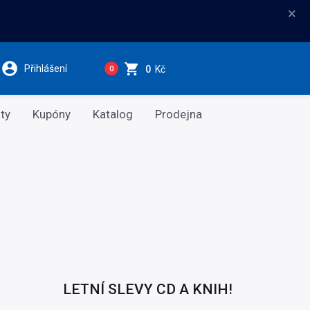
×
Přihlášení
0
Kč
0
ty
Kupóny
Katalog
Prodejna
LETNÍ SLEVY CD A KNIH!