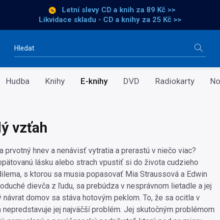
Letní slevy CD a knih
za 89 Kč >>
Likvidace skladu - CD a knihy za 25 Kč >>
Vyhledávání
Hudba
Knihy
E-knihy
DVD
Radiokarty
No
ý vzťah
a prvotný hnev a nenávisť vytratia a prerastú v niečo viac?
opätovanú lásku alebo strach vpustiť si do života cudzieho
 dilema, s ktorou sa musia popasovať Mia Straussová a Edwin
noduché dievča z ľudu, sa prebúdza v nesprávnom lietadle a jej
 návrat domov sa stáva hotovým peklom. To, že sa ocitla v
a nepredstavuje jej najväčší problém. Jej skutočným problémom