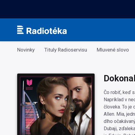
Kategorie
Novinky
Tituly Radioservisu
Mluvené slovo
Dokonal
Čo robiť, keď s
Napríklad v ne
človeka. To je
Allen. Mia, jed
dlho očakávaný
Dubaji, zďalek