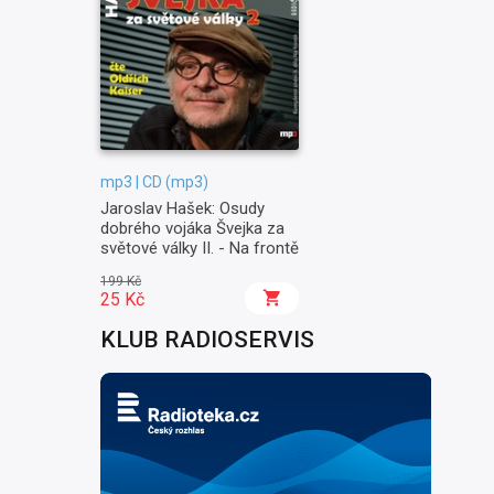
mp3 | CD (mp3)
Jaroslav Hašek: Osudy
dobrého vojáka Švejka za
světové války II. - Na frontě
199 Kč
25 Kč
KLUB RADIOSERVIS