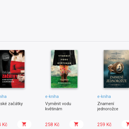
niha
e-kniha
e-kniha
ské začátky
Vyměnit vodu
Znamení
květinám
jednorožce
4 Kč
258 Kč
259 Kč