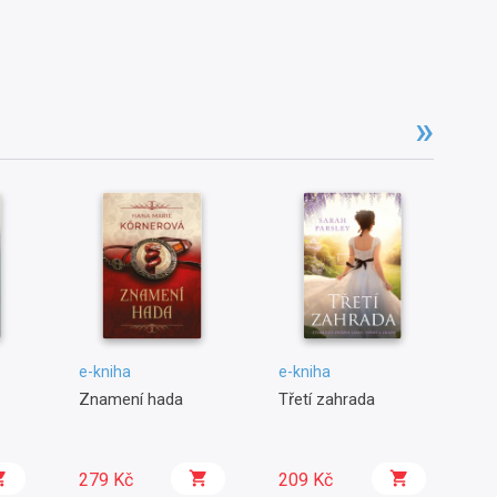
e-kniha
e-kniha
e-
Znamení hada
Třetí zahrada
Ně
279 Kč
209 Kč
2