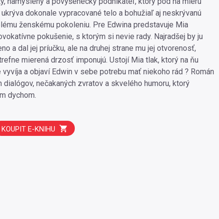
tý, namyslený a povýšenecký podnikateľ, ktorý pod na mieru
ukrýva dokonale vypracované telo a bohužiaľ aj neskrývanú
elému ženskému pokoleniu. Pre Edwina predstavuje Mia
ovokatívne pokušenie, s ktorým si nevie rady. Najradšej by ju
no a dal jej príučku, ale na druhej strane mu jej otvorenosť,
refne mierená drzosť imponujú. Ustojí Mia tlak, ktorý na ňu
 vyvíja a objaví Edwin v sebe potrebu mať niekoho rád ? Román
ch dialógov, nečakaných zvratov a skvelého humoru, ktorý
ým dychom.
KOUPIT E-KNIHU