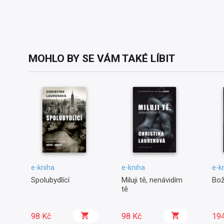
MOHLO BY SE VÁM TAKÉ LÍBIT
e-kniha
e-kniha
e-k
Spolubydlící
Miluji tě, nenávidím
Bož
tě
98 Kč
98 Kč
19