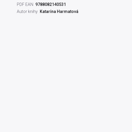
PDF EAN
9788082140531
Autor knihy
Katarína Harmatová