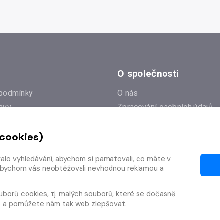
O společnosti
podmínky
O nás
avy
Zpracování osobních údajů
e
Zásady práce s cookies
 cookies)
Klub Radioservis
í dotazy
Kontakty
valo vyhledávání, abychom si pamatovali, co máte v
í od smlouvy
y, abychom vás neobtěžovali nevhodnou reklamou a
uborů cookies
, tj. malých souborů, které se dočasně
te a pomůžete nám tak web zlepšovat.