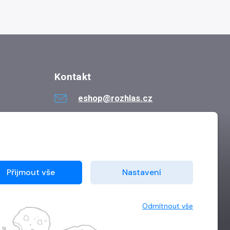
Kontakt
eshop@rozhlas.cz
724 819 319
Po - Pá 8:30 - 16:30
Přijmout vše
Nastavení
Odmítnout vše
Vytvořilo
Grand IT s.r.o.