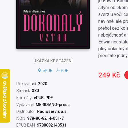
je Edwin. Boha
šitým oblekom 
averziu voči c
nevinné, ale pr
prehol cez kole
nebojácnosť a t
Edwin neustále
plný brilantný
prečítate jedn
UKÁZKA
KE STAŽENÍ
ePUB
PDF
249 Kč
Rok vydání
2020
Stránek
380
Formáty
ePUB, PDF
Vydavatel
MERIDIANO-press
Distributor
Radioservis a.s.
ISBN
978-80-8214-051-7
EPUB EAN
9788082140531