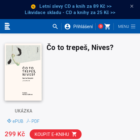
×
Letní slevy CD a knih
za 89 Kč >>
Likvidace skladu - CD a knihy za 25 Kč >>
Přihlášení
0
Kategorie
Čo to trepeš, Nives?
UKÁZKA
ePUB
PDF
299 Kč
KOUPIT E-KNIHU