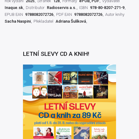
Rok vydání
2025
Stránek
128
Formáty
ePUB, PDF
Vydavatel
Inaque.sk
Distributor
Radioservis a.s.
ISBN
978-80-8207-271-9
EPUB EAN
9788082072726
PDF EAN
9788082072726
Autor knihy
Sacha Naspini
Překladatel
Adriana Šulíková
LETNÍ SLEVY CD A KNIH!