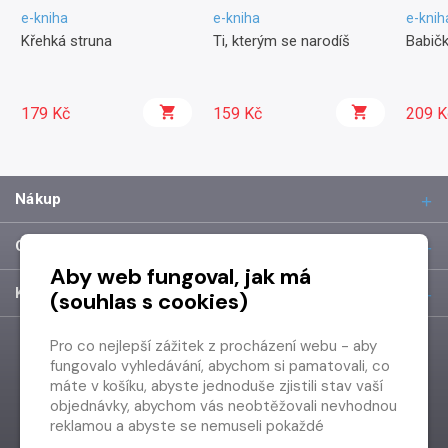
e-kniha
e-kniha
e-knih
Křehká struna
Ti, kterým se narodíš
Babičk
179 Kč
159 Kč
209 K
Nákup
O společnosti
Aby web fungoval, jak má
Kontakt
(souhlas s cookies)
Pro co nejlepší zážitek z procházení webu - aby
fungovalo vyhledávání, abychom si pamatovali, co
máte v košíku, abyste jednoduše zjistili stav vaší
objednávky, abychom vás neobtěžovali nevhodnou
reklamou a abyste se nemuseli pokaždé
přihlašovat.