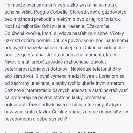
Po manželovej smrti si Nives ťažko zvyká na samotu a
ticho na vŕšku Poggio Corbello. Starostlivosť o gazdovstvo
bez možnosti prehodiť s niekým slovo z nej robí prízrak.
Noci sú najhoršie. Odrazu je tu riešenie: Džakomína.
Obľúbená kvočka, ktorú si vdova nasťahuje k sebe. Všetky
úzkosti odrazu pominú. Cíti sa povznesene, hoci na to nemá
odpoveď: manžela nahradila sliepkou. Dokonca nadobudne
pocit, že je šťastná... Až do osudového momentu, ktorý
Nives prinúti urobiť zásadné rozhodnutie: zavolať
veterinárovi Lorianovi Bottaiovi. Nasleduje telefonát dlhý
ako sám život. Slovná výmena medzi Nives a Lorianom sa
od záchrany urieknutej sliepky rýchlo uberie iným smerom.
Cez nové interpretácie dávnych udalostí a starú nevraživosť
sa predierajú na povrch stratené lásky, premrhané
príležitosti, ťažké odhalenia a nezahojiteľné rany. Až kým
nezaznie krutá otázka: Čo ak zistíme, že sme doposiaľ žili v
nevedomosti o sebe samých?