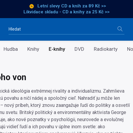
Letní slevy CD a knih
za 89 Kč >>
Likvidace skladu - CD a knihy za 25 Kč >>
Vyhledávání
Hudba
Knihy
E-knihy
DVD
Radiokarty
No
oho von
ická ideológia extrémnej rivality a individualizmu. Zahmlieva
ú povahu a ničí nádej a spoločný cieľ. Nahradiť ju môže len
 – nový príbeh, ktorý znovu zaangažuje ľudí do politiky a osvetlí
mu svetu. Britský politický a environmentálny aktivista George
je, ako nové poznatky v psychológii, neurovede a evolučnej
jú vidieť ľudí a ich povahu v úplne inom svetle: ako