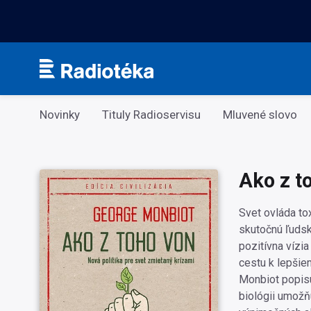
Kategorie
Novinky
Tituly Radioservisu
Mluvené slovo
Ako z t
Svet ovláda tox
skutočnú ľudsk
pozitívna vízia
cestu k lepšie
Monbiot popisu
biológii umožňu