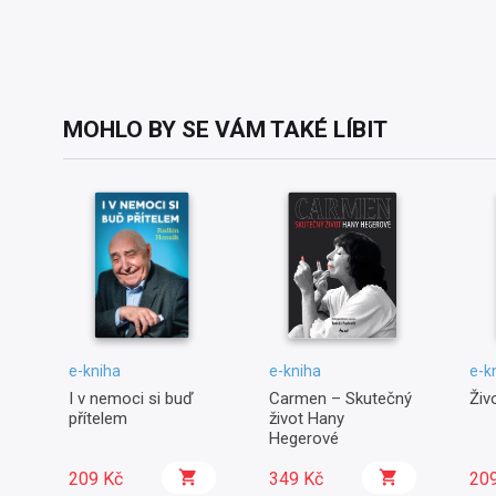
MOHLO BY SE VÁM TAKÉ LÍBIT
e-kniha
e-kniha
e-k
I v nemoci si buď
Carmen – Skutečný
Živ
přítelem
život Hany
Hegerové
209 Kč
349 Kč
20