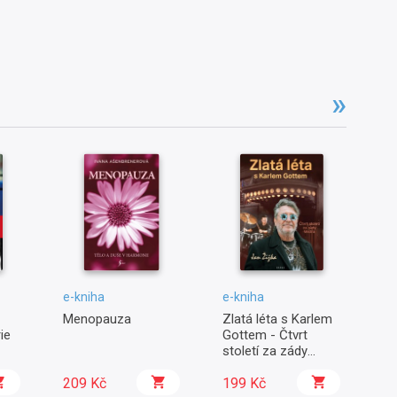
e-kniha
e-kniha
e-
Menopauza
Zlatá léta s Karlem
Mi
ie
Gottem - Čtvrt
Co
století za zády
Mistra
209 Kč
199 Kč
2