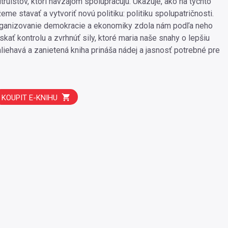
ruistov, ktorí navzájom spolupracujú. Ukazuje, ako na týchto
me stavať a vytvoriť novú politiku: politiku spolupatričnosti.
ganizovanie demokracie a ekonomiky zdola nám podľa neho
kať kontrolu a zvrhnúť sily, ktoré maria naše snahy o lepšiu
liehavá a zanietená kniha prináša nádej a jasnosť potrebné pre
KOUPIT E-KNIHU