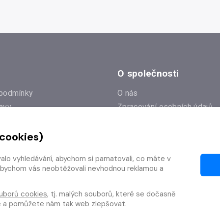
O společnosti
podmínky
O nás
avy
Zpracování osobních údajů
e
Zásady práce s cookies
 cookies)
Klub Radioservis
í dotazy
Kontakty
valo vyhledávání, abychom si pamatovali, co máte v
í od smlouvy
y, abychom vás neobtěžovali nevhodnou reklamou a
uborů cookies
, tj. malých souborů, které se dočasně
te a pomůžete nám tak web zlepšovat.