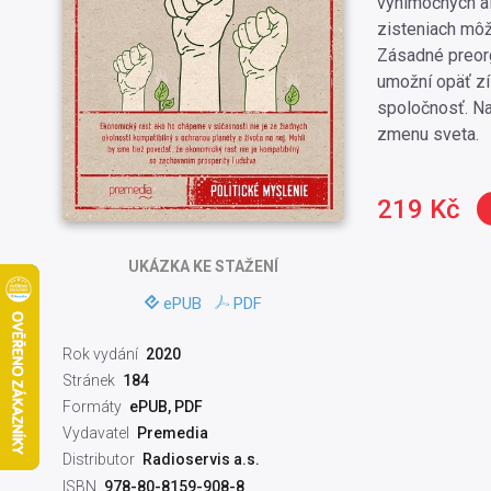
výnimočných alt
zisteniach môže
Zásadné preor
umožní opäť zís
spoločnosť. Na
zmenu sveta.
219 Kč
UKÁZKA
KE STAŽENÍ
ePUB
PDF
Rok vydání
2020
Stránek
184
Formáty
ePUB, PDF
Vydavatel
Premedia
Distributor
Radioservis a.s.
ISBN
978-80-8159-908-8