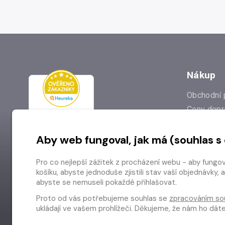
Nákup
Obchodní 
Ceny dopr
Reklamac
Aby web fungoval, jak má (souhlas s
Prodejna
Nejčastějš
Pro co nejlepší zážitek z procházení webu - aby fungo
Odstoupen
košíku, abyste jednoduše zjistili stav vaší objednávk
abyste se nemuseli pokaždé přihlašovat.
Proto od vás potřebujeme souhlas se
zpracováním so
ukládají ve vašem prohlížeči. Děkujeme, že nám ho dá
Copyright © 2026 Radioservis a.s.