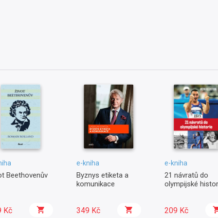
niha
e-kniha
e-kniha
ot Beethovenův
Byznys etiketa a
21 návratů do
komunikace
olympijské histor
9 Kč
349 Kč
209 Kč