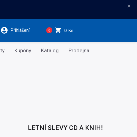
×
Přihlášení
0
Kč
0
ty
Kupóny
Katalog
Prodejna
LETNÍ SLEVY CD A KNIH!