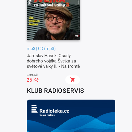
mp3 | CD (mp3)
Jaroslav Hašek: Osudy
dobrého vojáka Švejka za
světové války II. - Na frontě
199 Kč
25 Kč
KLUB RADIOSERVIS