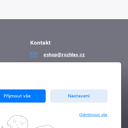
Kontakt
eshop@rozhlas.cz
724 819 319
Po - Pá 8:30 - 16:30
Přijmout vše
Nastavení
Odmítnout vše
Vytvořilo
Grand IT s.r.o.