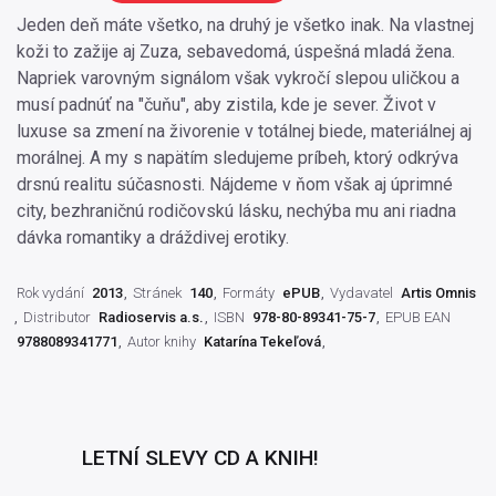
Jeden deň máte všetko, na druhý je všetko inak. Na vlastnej
koži to zažije aj Zuza, sebavedomá, úspešná mladá žena.
Napriek varovným signálom však vykročí slepou uličkou a
musí padnúť na "čuňu", aby zistila, kde je sever. Život v
luxuse sa zmení na živorenie v totálnej biede, materiálnej aj
morálnej. A my s napätím sledujeme príbeh, ktorý odkrýva
drsnú realitu súčasnosti. Nájdeme v ňom však aj úprimné
city, bezhraničnú rodičovskú lásku, nechýba mu ani riadna
dávka romantiky a dráždivej erotiky.
Rok vydání
2013
Stránek
140
Formáty
ePUB
Vydavatel
Artis Omnis
Distributor
Radioservis a.s.
ISBN
978-80-89341-75-7
EPUB EAN
9788089341771
Autor knihy
Katarína Tekeľová
LETNÍ SLEVY CD A KNIH!