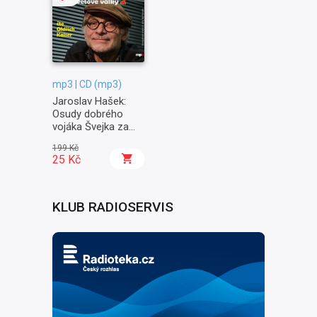
mp3 | CD (mp3)
Jaroslav Hašek:
Osudy dobrého
vojáka Švejka za
světové války II. -
199 Kč
Na frontě
25 Kč
KLUB RADIOSERVIS