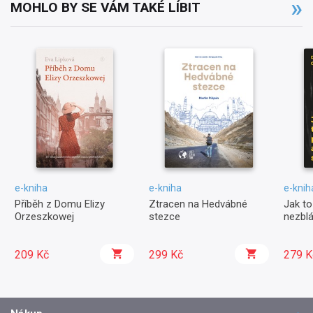
MOHLO BY SE VÁM TAKÉ LÍBIT
e-kniha
e-kniha
e-knih
Příběh z Domu Elizy
Ztracen na Hedvábné
Jak to
Orzeszkowej
stezce
nezblá
209 Kč
299 Kč
279 K