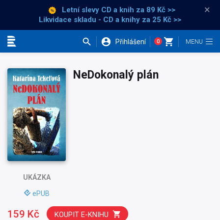
×
Letní slevy CD a knih
za 89 Kč >>
Likvidace skladu - CD a knihy za 25 Kč >>
Přihlášení
0
Kategorie
NeDokonalý plán
UKÁZKA
ePUB
159 Kč
KOUPIT E-KNIHU