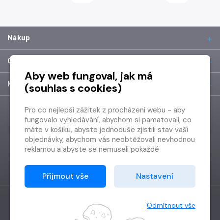
Nákup
O společnosti
Aby web fungoval, jak má
Kontakt
(souhlas s cookies)
Pro co nejlepší zážitek z procházení webu - aby
fungovalo vyhledávání, abychom si pamatovali, co
máte v košíku, abyste jednoduše zjistili stav vaší
objednávky, abychom vás neobtěžovali nevhodnou
reklamou a abyste se nemuseli pokaždé
přihlašovat.
Proto od vás potřebujeme souhlas se
Přijmout vše
Nastavení
zpracováním souborů cookies
, tj. malých souborů,
které se dočasně ukládají ve vašem prohlížeči.
Děkujeme, že nám ho dáte a pomůžete nám tak
Odmítnout vše
web zlepšovat.
Vytvořilo
Grand IT s.r.o.