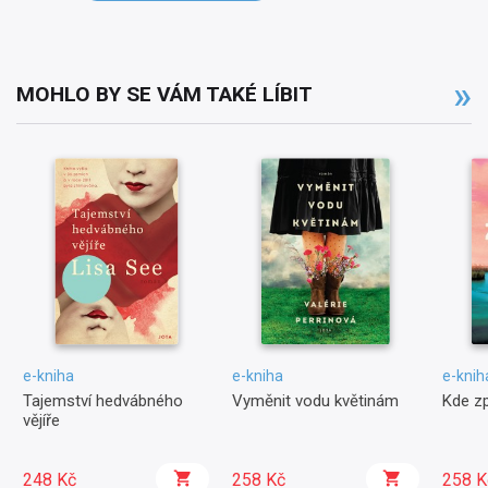
MOHLO BY SE VÁM TAKÉ LÍBIT
e-kniha
e-kniha
e-knih
Tajemství hedvábného
Vyměnit vodu květinám
Kde zp
vějíře
248 Kč
258 Kč
258 K