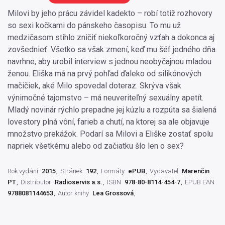
Milovi by jeho prácu závidel kadekto – robí totiž rozhovory
so sexi kočkami do pánskeho časopisu. To mu už
medzičasom stihlo zničiť niekoľkoročný vzťah a dokonca aj
zovšednieť. Všetko sa však zmení, keď mu šéf jedného dňa
navrhne, aby urobil interview s jednou neobyčajnou mladou
ženou. Eliška má na prvý pohľad ďaleko od silikónových
mačičiek, aké Milo spovedal doteraz. Skrýva však
výnimočné tajomstvo – má neuveriteľný sexuálny apetít.
Mladý novinár rýchlo prepadne jej kúzlu a rozpúta sa šialená
lovestory plná vôní, farieb a chutí, na ktorej sa ale objavuje
množstvo prekážok. Podarí sa Milovi a Eliške zostať spolu
napriek všetkému alebo od začiatku šlo len o sex?
Rok vydání
2015
Stránek
192
Formáty
ePUB
Vydavatel
Marenčin
PT
Distributor
Radioservis a.s.
ISBN
978-80-8114-454-7
EPUB EAN
9788081144653
Autor knihy
Lea Grossová