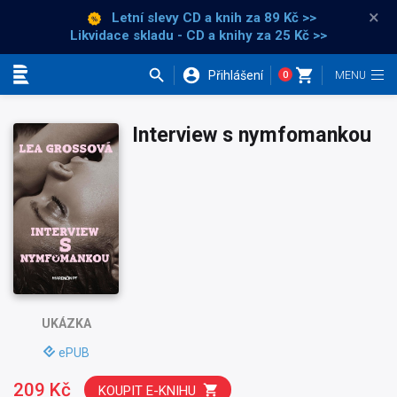
×
Letní slevy CD a knih
za 89 Kč >>
Likvidace skladu - CD a knihy za 25 Kč >>
Přihlášení
0
Kategorie
Interview s nymfomankou
UKÁZKA
ePUB
209 Kč
KOUPIT E-KNIHU