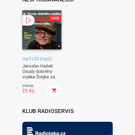
AKCE
mp3 | CD (mp3)
Jaroslav Hašek:
Osudy dobrého
vojáka Švejka za
světové války II. -
199 Kč
Na frontě
25 Kč
KLUB RADIOSERVIS