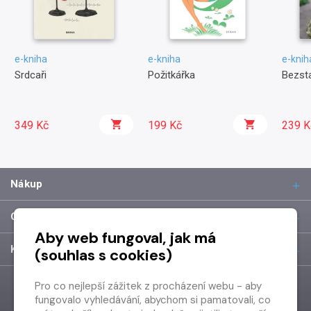
e-kniha
e-kniha
e-knih
Srdcaři
Požitkářka
Bezst
349 Kč
199 Kč
239 K
Nákup
O společnosti
Aby web fungoval, jak má
Kontakt
(souhlas s cookies)
Pro co nejlepší zážitek z procházení webu - aby
fungovalo vyhledávání, abychom si pamatovali, co