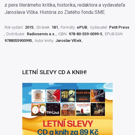
z pera literárneho kritika, historika, redaktora a vydavateľa
Jaroslava Vlčka. História zo Zlatého fondu SME.
Rok vydání
2015
Stránek
181
Formáty
ePUB
Vydavatel
Petit Press
Distributor
Radioservis a.s.
ISBN
978-80-559-0099-5
EPUB EAN
9788055900995
Autor knihy
Jaroslav Vlček
LETNÍ SLEVY CD A KNIH!