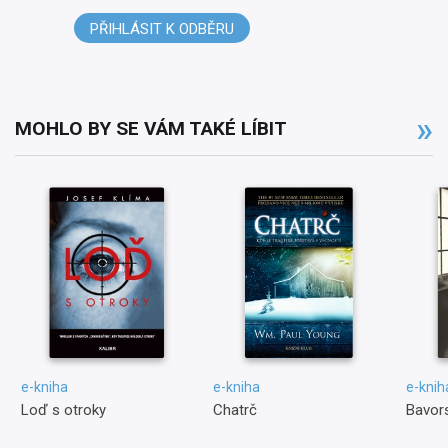
PŘIHLÁSIT K ODBĚRU
MOHLO BY SE VÁM TAKÉ LÍBIT
e-kniha
e-kniha
e-knih
Loď s otroky
Chatrč
Bavors