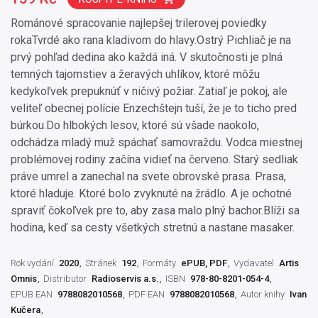
Románové spracovanie najlepšej trilerovej poviedky
rokaTvrdé ako rana kladivom do hlavy.Ostrý Pichliač je na
prvý pohľad dedina ako každá iná. V skutočnosti je plná
temných tajomstiev a žeravých uhlíkov, ktoré môžu
kedykoľvek prepuknúť v ničivý požiar. Zatiaľ je pokoj, ale
veliteľ obecnej polície Enzechštejn tuší, že je to ticho pred
búrkou.Do hlbokých lesov, ktoré sú všade naokolo,
odchádza mladý muž spáchať samovraždu. Vodca miestnej
problémovej rodiny začína vidieť na červeno. Starý sedliak
práve umrel a zanechal na svete obrovské prasa. Prasa,
ktoré hladuje. Ktoré bolo zvyknuté na žrádlo. A je ochotné
spraviť čokoľvek pre to, aby zasa malo plný bachor.Blíži sa
hodina, keď sa cesty všetkých stretnú a nastane masaker.
Rok vydání
2020
Stránek
192
Formáty
ePUB, PDF
Vydavatel
Artis
Omnis
Distributor
Radioservis a.s.
ISBN
978-80-8201-054-4
EPUB EAN
9788082010568
PDF EAN
9788082010568
Autor knihy
Ivan
Kučera