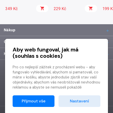
349 Kč
229 Kč
199 K
Nákup
O společnosti
Aby web fungoval, jak má
Kontakt
(souhlas s cookies)
Pro co nejlepší zážitek z procházení webu - aby
fungovalo vyhledávání, abychom si pamatovali, co
máte v košíku, abyste jednoduše zjistili stav vaší
objednávky, abychom vás neobtěžovali nevhodnou
reklamou a abyste se nemuseli pokaždé
přihlašovat.
Proto od vás potřebujeme souhlas se
Přijmout vše
Nastavení
zpracováním souborů cookies
, tj. malých souborů,
které se dočasně ukládají ve vašem prohlížeči.