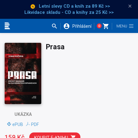
×
Letní slevy CD a knih
za 89 Kč >>
Likvidace skladu - CD a knihy za 25 Kč >>
Přihlášení
0
Kategorie
Prasa
UKÁZKA
ePUB
PDF
159 Kč
KOUPIT E-KNIHU