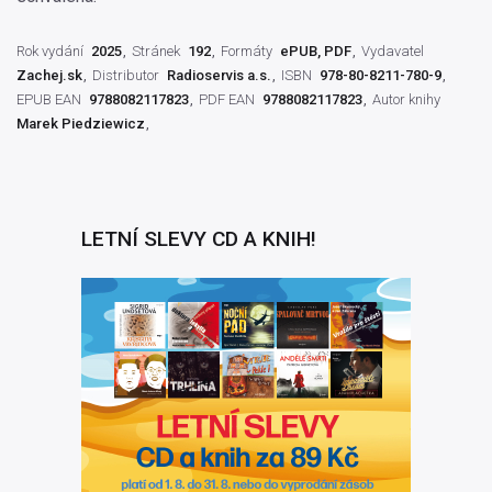
Rok vydání
2025
Stránek
192
Formáty
ePUB, PDF
Vydavatel
Zachej.sk
Distributor
Radioservis a.s.
ISBN
978-80-8211-780-9
EPUB EAN
9788082117823
PDF EAN
9788082117823
Autor knihy
Marek Piedziewicz
LETNÍ SLEVY CD A KNIH!