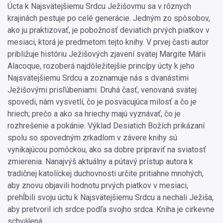
Úcta k Najsvätejšiemu Srdcu Ježišovmu sa v rôznych
krajinách pestuje po celé generácie. Jedným zo spôsobov,
ako ju praktizovať, je pobožnosť deviatich prvých piatkov v
mesiaci, ktorá je predmetom tejto knihy. V prvej časti autor
približuje históriu Ježišových zjavení svätej Margite Márii
Alacoque, rozoberá najdôležitejšie princípy úcty k jeho
Najsvätejšiemu Srdcu a zoznamuje nás s dvanástimi
Ježišovými prisľúbeniami. Druhá časť, venovaná svätej
spovedi, nám vysvetlí, čo je posväcujúca milosť a čo je
hriech; prečo a ako sa hriechy majú vyznávať; čo je
rozhrešenie a pokánie. Výklad Desiatich Božích prikázaní
spolu so spovedným zrkadlom v závere knihy sú
vynikajúcou pomôckou, ako sa dobre pripraviť na sviatosť
zmierenia. Nanajvýš aktuálny a pútavý prístup autora k
tradičnej katolíckej duchovnosti určite pritiahne mnohých,
aby znovu objavili hodnotu prvých piatkov v mesiaci,
prehĺbili svoju úctu k Najsvätejšiemu Srdcu a nechali Ježiša,
aby pretvoril ich srdce podľa svojho srdca. Kniha je cirkevne
schválená.