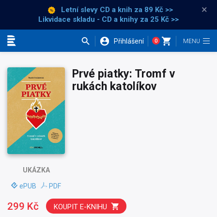
×
Letní slevy CD a knih
za 89 Kč >>
Likvidace skladu - CD a knihy za 25 Kč >>
Přihlášení
0
Kategorie
Prvé piatky: Tromf v
rukách katolíkov
UKÁZKA
ePUB
PDF
299 Kč
KOUPIT E-KNIHU