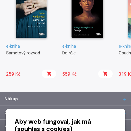
e-kniha
e-kniha
e-knih
Sametový rozvod
Do ráje
Osudn
259 Kč
559 Kč
319 K
Nákup
O společnosti
Aby web fungoval, jak má
Kontakt
(souhlas s cookies)