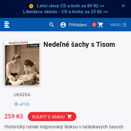
×
Letní slevy CD a knih
za 89 Kč >>
Likvidace skladu - CD a knihy za 25 Kč >>
Přihlášení
0
Kategorie
Nedeľné šachy s Tisom
UKÁZKA
ePUB
259 Kč
KOUPIT E-KNIHU
Historický román inšpirovaný láskou v neláskavých časoch