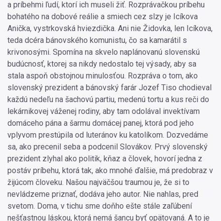
a príbehmi ľudí, ktorí ich museli žiť. Rozprávačkou príbehu
bohatého na dobové reálie a smiech cez slzy je Icíkova
Anička, vystrkovská hviezdička. Ani nie Židovka, len Icíkova,
teda dcéra bánovského komunistu, čo sa kamarátil s
krivonosými. Spomína na skvelo naplánovanú slovenskú
budúcnosť, ktorej sa nikdy nedostalo tej výsady, aby sa
stala aspoň obstojnou minulosťou. Rozpráva o tom, ako
slovenský prezident a bánovský farár Jozef Tiso chodieval
každú nedeľu na šachovú partiu, medenú tortu a kus reči do
lekárnikovej váženej rodiny, aby tam odolával invektívam
domáceho pána a šarmu domácej panej, ktorá pod jeho
vplyvom prestúpila od luteránov ku katolíkom. Dozvedáme
sa, ako precenil seba a podcenil Slovákov. Prvý slovenský
prezident zlyhal ako politik, kňaz a človek, hovorí jedna z
postáv príbehu, ktorá tak, ako mnohé ďalšie, má predobraz v
žijúcom človeku. Našou najväčšou traumou je, že si to
nevládzeme priznať, dodáva jeho autor. Nie nahlas, pred
svetom. Doma, v tichu sme doňho ešte stále zaľúbení
nešťastnou láskou, ktorá nemá šancu byť opätovaná. A to je