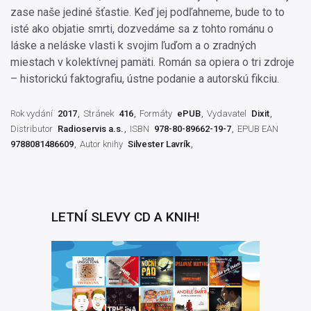
zase naše jediné šťastie. Keď jej podľahneme, bude to to
isté ako objatie smrti, dozvedáme sa z tohto románu o
láske a neláske vlasti k svojim ľuďom a o zradných
miestach v kolektívnej pamäti. Román sa opiera o tri zdroje
– historickú faktografiu, ústne podanie a autorskú fikciu.
Rok vydání
2017
Stránek
416
Formáty
ePUB
Vydavatel
Dixit
Distributor
Radioservis a.s.
ISBN
978-80-89662-19-7
EPUB EAN
9788081486609
Autor knihy
Silvester Lavrík
LETNÍ SLEVY CD A KNIH!