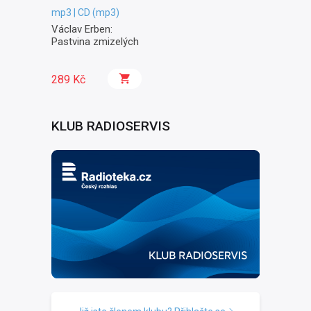
mp3 | CD (mp3)
Václav Erben:
Pastvina zmizelých
289 Kč
KLUB RADIOSERVIS