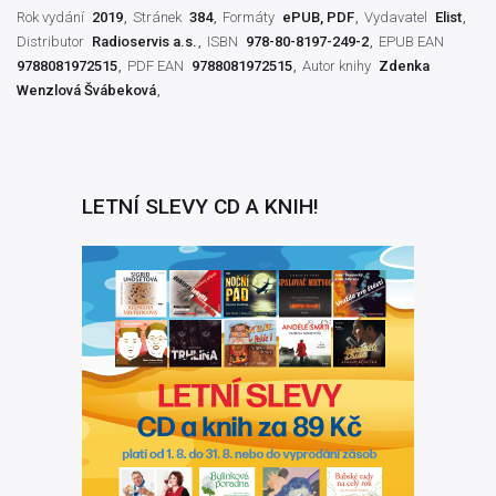
Rok vydání
2019
Stránek
384
Formáty
ePUB, PDF
Vydavatel
Elist
Distributor
Radioservis a.s.
ISBN
978-80-8197-249-2
EPUB EAN
9788081972515
PDF EAN
9788081972515
Autor knihy
Zdenka
Wenzlová Švábeková
LETNÍ SLEVY CD A KNIH!