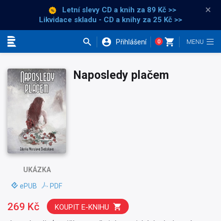
×
Letní slevy CD a knih
za 89 Kč >>
Likvidace skladu - CD a knihy za 25 Kč >>
Přihlášení
0
Kategorie
Naposledy plačem
UKÁZKA
ePUB
PDF
269 Kč
KOUPIT E-KNIHU