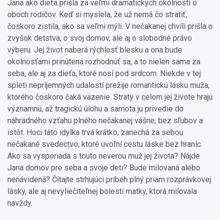
Jana ako dieťa prišla za veľmi dramatických okolností o
oboch rodičov. Keď si myslela, že už nemá čo stratiť,
čoskoro zistila, ako sa veľmi mýli. V nečakanej chvíli prišla o
zvyšok detstva, o svoj domov, ale aj o slobodné právo
výberu. Jej život naberá rýchlosť blesku a ona bude
okolnosťami prinútená rozhodnúť sa, a to nielen sama za
seba, ale aj za dieťa, ktoré nosí pod srdcom. Niekde v tej
spleti nepríjemných udalostí prežije romantickú lásku muža,
ktorého čoskoro čaká väzenie. Straty v celom jej živote hrajú
významnú, až tragickú úlohu a samota ju privedie do
náhradného vzťahu plného nečakanej vášne, bez sľubov a
istôt. Hoci táto idylka trvá krátko, zanechá za sebou
nečakané svedectvo, ktoré uvoľní cestu láske bez hraníc.
Ako sa vysporiada s touto neverou muž jej života? Nájde
Jana domov pre seba a svoje deti? Bude milovaná alebo
nenávidená? Čítajte strhujúci príbeh plný priam rozprávkovej
lásky, ale aj nevyliečiteľnej bolesti matky, ktorá milovala
navždy.