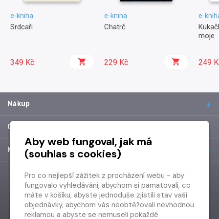
e-kniha
e-kniha
e-knih
Srdcaři
Chatrč
Kukačk
moje
349 Kč
229 Kč
249 K
Nákup
O společnosti
Aby web fungoval, jak má
Kontakt
(souhlas s cookies)
Pro co nejlepší zážitek z procházení webu - aby
fungovalo vyhledávání, abychom si pamatovali, co
máte v košíku, abyste jednoduše zjistili stav vaší
objednávky, abychom vás neobtěžovali nevhodnou
reklamou a abyste se nemuseli pokaždé