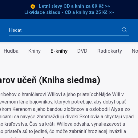
Letní slevy CD a knih
za 89 Kč >>
Likvidace skladu - CD a knihy za 25 Kč >>
Vyhledávání
Hudba
Knihy
E-knihy
DVD
Radiokarty
No
arov učeň (Kniha siedma)
íbehov o hraničiarovi Willovi a jeho priateľochNájde Will v
vernom léne bojovníkov, ktorých potrebuje, aby dobyl späť
sirom Kerenom a jeho bandou zločincov a oslobodil Alyss zo
anicami sa navyše zhromažďujú divokí Skotiovia a chystajú vpád
o kráľovstva. Čas sa kráti. Willova odvaha, vynaliezavosť a
 priateľa sú to jediné, čo môže zabrániť hroziacej invázii a