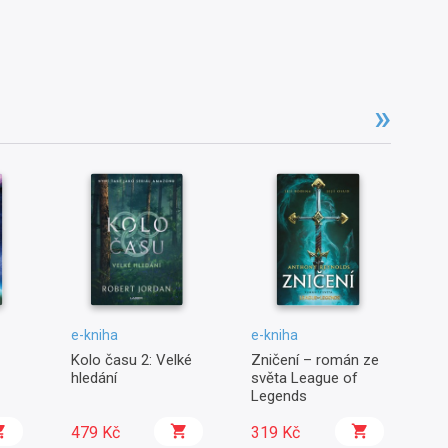
e-kniha
e-kniha
e-
Kolo času 2: Velké
Zničení – román ze
Je
hledání
světa League of
po
Legends
3:
479 Kč
319 Kč
3