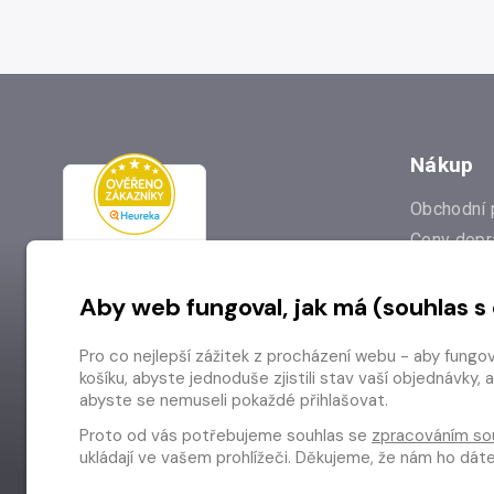
Nákup
Obchodní 
Ceny dopr
Reklamac
Aby web fungoval, jak má (souhlas s
Prodejna
Nejčastějš
Pro co nejlepší zážitek z procházení webu - aby fungo
Odstoupen
košíku, abyste jednoduše zjistili stav vaší objednávk
abyste se nemuseli pokaždé přihlašovat.
Proto od vás potřebujeme souhlas se
zpracováním so
ukládají ve vašem prohlížeči. Děkujeme, že nám ho dá
Copyright © 2026 Radioservis a.s.