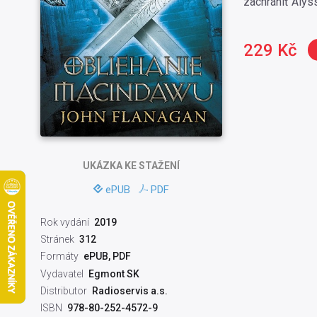
zachrániť Aly
229 Kč
UKÁZKA
KE STAŽENÍ
ePUB
PDF
Rok vydání
2019
Stránek
312
Formáty
ePUB, PDF
Vydavatel
Egmont SK
Distributor
Radioservis a.s.
ISBN
978-80-252-4572-9