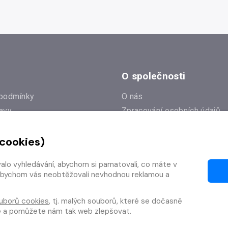
O společnosti
podmínky
O nás
avy
Zpracování osobních údajů
e
Zásady práce s cookies
 cookies)
Klub Radioservis
í dotazy
Kontakty
valo vyhledávání, abychom si pamatovali, co máte v
í od smlouvy
y, abychom vás neobtěžovali nevhodnou reklamou a
uborů cookies
, tj. malých souborů, které se dočasně
te a pomůžete nám tak web zlepšovat.