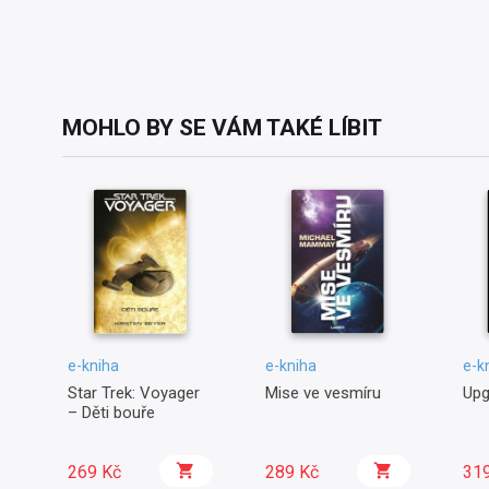
MOHLO BY SE VÁM TAKÉ LÍBIT
e-kniha
e-kniha
e-k
Star Trek: Voyager
Mise ve vesmíru
Upg
– Děti bouře
269 Kč
289 Kč
31