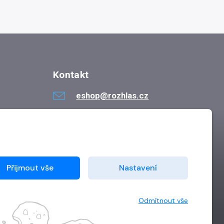
Kontakt
eshop@rozhlas.cz
724 819 319
Po - Pá 8:30 - 16:30
Přijmout vše
Nastavení
Odmítnout vše
Vytvořilo
Grand IT s.r.o.