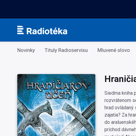
Kategorie
Novinky
Tituly Radioservisu
Mluvené slovo
Hraniči
Siedma kniha pr
rozvrátenom se
hrad ovládaný 
zajatia? Za hr
do araluenskéh
príchod dávneho