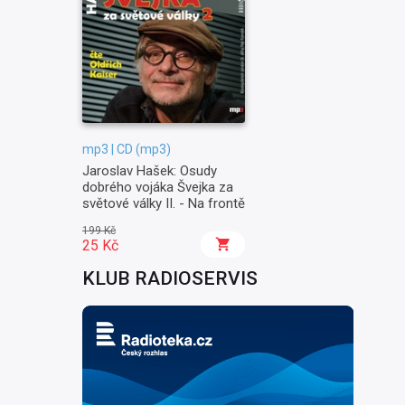
mp3 | CD (mp3)
Jaroslav Hašek: Osudy
dobrého vojáka Švejka za
světové války II. - Na frontě
199 Kč
25 Kč
KLUB RADIOSERVIS