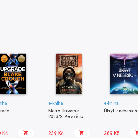
niha
e-kniha
e-kniha
rade
Metro Universe
Úkryt v nebesích
2033/2: Ke světlu
9 Kč
239 Kč
289 Kč