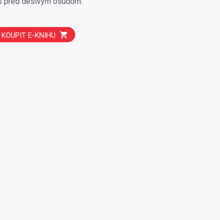
ss pred desivým osudom.
KOUPIT E-KNIHU