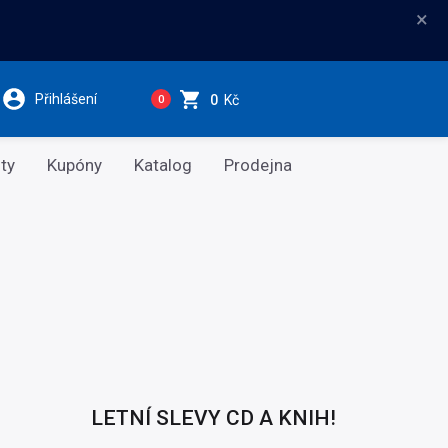
×
Přihlášení
0
Kč
0
ty
Kupóny
Katalog
Prodejna
LETNÍ SLEVY CD A KNIH!