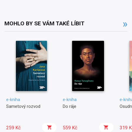
MOHLO BY SE VÁM TAKÉ LÍBIT
e-kniha
e-kniha
e-knih
Sametový rozvod
Do ráje
Osudn
259 Kč
559 Kč
319 K