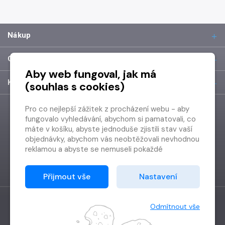
Nákup
O společnosti
Aby web fungoval, jak má
Kontakt
(souhlas s cookies)
Pro co nejlepší zážitek z procházení webu - aby
fungovalo vyhledávání, abychom si pamatovali, co
máte v košíku, abyste jednoduše zjistili stav vaší
objednávky, abychom vás neobtěžovali nevhodnou
reklamou a abyste se nemuseli pokaždé
přihlašovat.
Proto od vás potřebujeme souhlas se
Přijmout vše
Nastavení
zpracováním souborů cookies
, tj. malých souborů,
které se dočasně ukládají ve vašem prohlížeči.
Děkujeme, že nám ho dáte a pomůžete nám tak
Odmítnout vše
web zlepšovat.
Vytvořilo
Grand IT s.r.o.