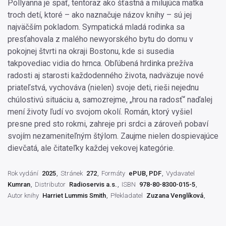
Pollyanna je späť, tentoraz ako šťastná a milujúca matka
troch detí, ktoré – ako naznačuje názov knihy – sú jej
najväčším pokladom. Sympatická mladá rodinka sa
presťahovala z malého newyorského bytu do domu v
pokojnej štvrti na okraji Bostonu, kde si susedia
takpovediac vidia do hrnca. Obľúbená hrdinka prežíva
radosti aj starosti každodenného života, nadväzuje nové
priateľstvá, vychováva (nielen) svoje deti, rieši nejednu
chúlostivú situáciu a, samozrejme, „hrou na radosť“ naďalej
mení životy ľudí vo svojom okolí. Román, ktorý vyšiel
presne pred sto rokmi, zahreje pri srdci a zároveň pobaví
svojím nezameniteľným štýlom. Zaujme nielen dospievajúce
dievčatá, ale čitateľky každej vekovej kategórie.
Rok vydání
2025
Stránek
272
Formáty
ePUB, PDF
Vydavatel
Kumran
Distributor
Radioservis a.s.
ISBN
978-80-8300-015-5
Autor knihy
Harriet Lummis Smith
Překladatel
Zuzana Venglíková