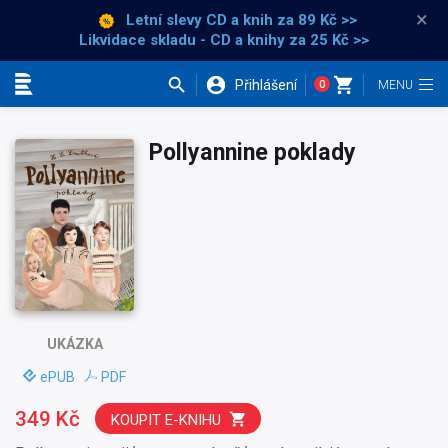
×
Letní slevy CD a knih
za 89 Kč >>
Likvidace skladu - CD a knihy za 25 Kč >>
Přihlášení
0
Kategorie
Pollyannine poklady
UKÁZKA
ePUB
PDF
349 Kč
KOUPIT E-KNIHU