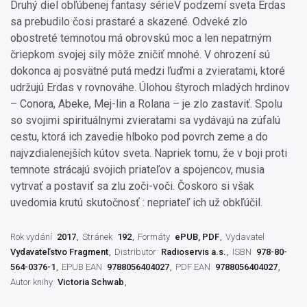
Druhý diel obľúbenej fantasy sérieV podzemí sveta Erdas
sa prebudilo čosi prastaré a skazené. Odveké zlo
obostreté temnotou má obrovskú moc a len nepatrným
čriepkom svojej sily môže zničiť mnohé. V ohrození sú
dokonca aj posvätné putá medzi ľuďmi a zvieratami, ktoré
udržujú Erdas v rovnováhe. Úlohou štyroch mladých hrdinov
– Conora, Abeke, Mej-lin a Rolana – je zlo zastaviť. Spolu
so svojimi spirituálnymi zvieratami sa vydávajú na zúfalú
cestu, ktorá ich zavedie hlboko pod povrch zeme a do
najvzdialenejších kútov sveta. Napriek tomu, že v boji proti
temnote strácajú svojich priateľov a spojencov, musia
vytrvať a postaviť sa zlu zoči-voči. Čoskoro si však
uvedomia krutú skutočnosť : nepriateľ ich už obkľúčil.
Rok vydání
2017
Stránek
192
Formáty
ePUB, PDF
Vydavatel
Vydavateľstvo Fragment
Distributor
Radioservis a.s.
ISBN
978-80-
564-0376-1
EPUB EAN
9788056404027
PDF EAN
9788056404027
Autor knihy
Victoria Schwab