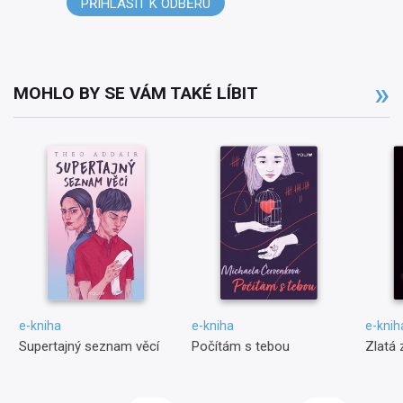
PŘIHLÁSIT K ODBĚRU
MOHLO BY SE VÁM TAKÉ LÍBIT
e-kniha
e-kniha
e-knih
Supertajný seznam věcí
Počítám s tebou
Zlatá 