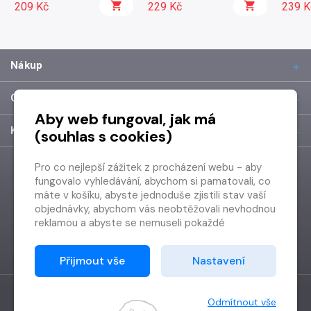
209 Kč
229 Kč
239 K
Nákup
O společnosti
Aby web fungoval, jak má
Kontakt
(souhlas s cookies)
Pro co nejlepší zážitek z procházení webu - aby
fungovalo vyhledávání, abychom si pamatovali, co
máte v košíku, abyste jednoduše zjistili stav vaší
objednávky, abychom vás neobtěžovali nevhodnou
reklamou a abyste se nemuseli pokaždé
přihlašovat.
Proto od vás potřebujeme souhlas se
Přijmout vše
Nastavení
zpracováním souborů cookies
, tj. malých souborů,
které se dočasně ukládají ve vašem prohlížeči.
Děkujeme, že nám ho dáte a pomůžete nám tak
Odmítnout vše