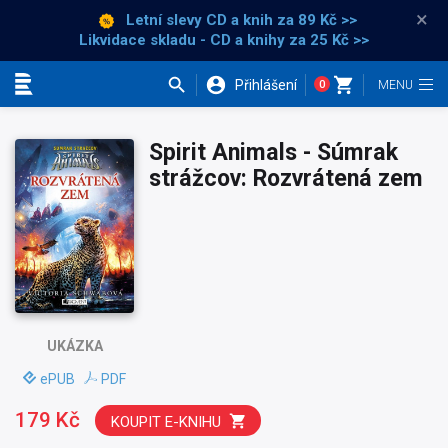
×
Letní slevy CD a knih
za 89 Kč >>
Likvidace skladu - CD a knihy za 25 Kč >>
Přihlášení
0
Kategorie
Spirit Animals - Súmrak
strážcov: Rozvrátená zem
UKÁZKA
ePUB
PDF
179 Kč
KOUPIT E-KNIHU