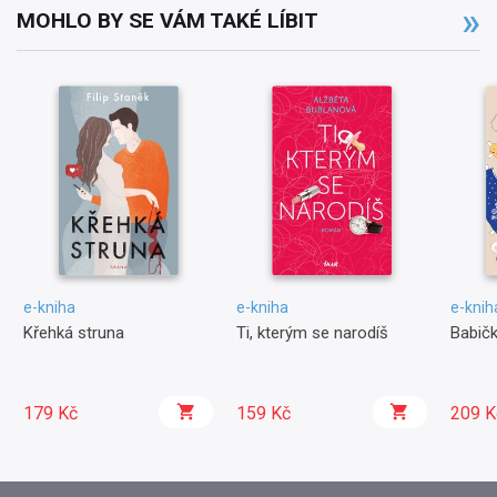
MOHLO BY SE VÁM TAKÉ LÍBIT
e-kniha
e-kniha
e-knih
Křehká struna
Ti, kterým se narodíš
Babičk
179 Kč
159 Kč
209 K