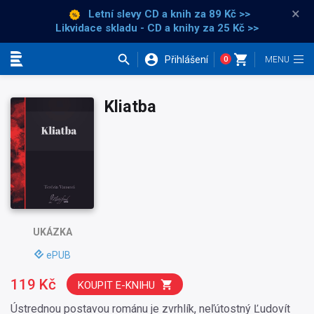
×
Letní slevy CD a knih
za 89 Kč >>
Likvidace skladu - CD a knihy za 25 Kč >>
Přihlášení
0
Kategorie
Kliatba
UKÁZKA
ePUB
119 Kč
KOUPIT E-KNIHU
Ústrednou postavou románu je zvrhlík, neľútostný Ľudovít