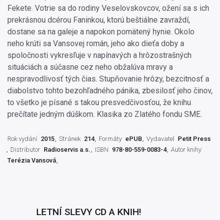
Fekete. Votrie sa do rodiny Veselovskovcov, ožení sa s ich
prekrásnou dcérou Faninkou, ktorú beštiálne zavraždí,
dostane sa na galeje a napokon pomätený hynie. Okolo
neho krúti sa Vansovej román, jeho ako dieťa doby a
spoločnosti vykresľuje v napínavých a hrôzostrašných
situáciách a súčasne cez neho obžalúva mravy a
nespravodlivosť tých čias. Stupňovanie hrôzy, bezcitnosť a
diabolstvo tohto bezohľadného pánika, zbesilosť jeho činov,
to všetko je písané s takou presvedčivosťou, že knihu
prečítate jedným dúškom. Klasika zo Zlatého fondu SME.
Rok vydání
2015
Stránek
214
Formáty
ePUB
Vydavatel
Petit Press
Distributor
Radioservis a.s.
ISBN
978-80-559-0083-4
Autor knihy
Terézia Vansová
LETNÍ SLEVY CD A KNIH!