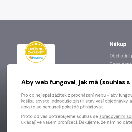
Nákup
Obchodní 
Ceny dopr
Reklamac
Aby web fungoval, jak má (souhlas s
Prodejna
Nejčastějš
Pro co nejlepší zážitek z procházení webu - aby fungo
Odstoupen
košíku, abyste jednoduše zjistili stav vaší objednávk
abyste se nemuseli pokaždé přihlašovat.
Proto od vás potřebujeme souhlas se
zpracováním so
ukládají ve vašem prohlížeči. Děkujeme, že nám ho dá
Copyright © 2026 Radioservis a.s.