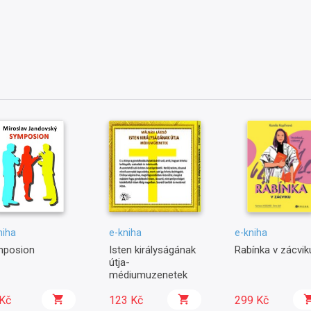
niha
e-kniha
e-kniha
mposion
Isten királyságának
Rabínka v zácvik
útja-
médiumuzenetek
Kč
123 Kč
299 Kč