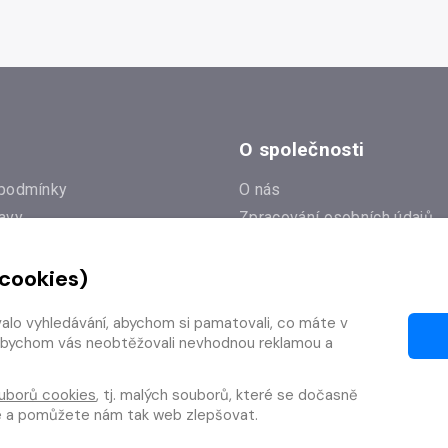
O společnosti
podmínky
O nás
avy
Zpracování osobních údajů
e
Zásady práce s cookies
 cookies)
Klub Radioservis
í dotazy
Kontakty
valo vyhledávání, abychom si pamatovali, co máte v
í od smlouvy
y, abychom vás neobtěžovali nevhodnou reklamou a
uborů cookies
, tj. malých souborů, které se dočasně
te a pomůžete nám tak web zlepšovat.