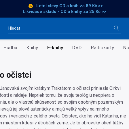
Letní slevy CD a knih
za 89 Kč >>
Likvidace skladu - CD a knihy za 25 Kč >>
Vyhledávání
Hudba
Knihy
E-knihy
DVD
Radiokarty
No
o očistci
 Janovská svojím krátkym Traktátom o očistci priniesla Cirkvi
dosti a nádeje. Napriek tomu, že svoju teológiu neopiera o
enia, ale o vlastnú skúsenosť so svojím osobným pozemským
ievajú jej slová autenticky a majú veľký vplyv na mnoho
gov i veriacich z celého sveta. Očistec, ako ho vidí Katarína, nie
m miestom kdesi v útrobách zeme. Je to obrovský oheň túžby