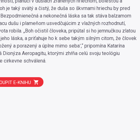
mnosti, planúci v dušiach zranených hriechom, bolesťou a
h je taký svätý a čistý, že duša so škvrnami hriechu by pred
. Bezpodmienečná a nekonečná láska sa tak stáva balzamom
iacu dušu i plameňom usvedčujúcim z vlažných rozhodnutí,
ota robila. „Boh očistil človeka, pripútal si ho jemnučkou zlatou
e jeho láska, a priťahuje ho k sebe takým silným citom, že človek
žený a porazený a úplne mimo sebaʻ,“ pripomína Katarína
 Dionýza Aeropagitu, ktorými zhŕňa celú svoju teológiu
je cirkevne schválená.
OUPIT E-KNIHU