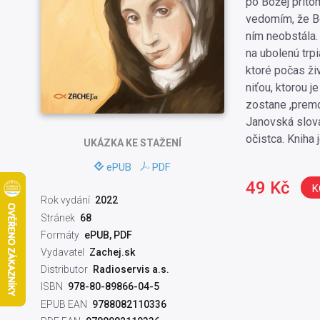
po Božej príto
vedomím, že Bo
ním neobstála
na ubolenú trp
ktoré počas živ
niťou, ktorou j
zostane ,premo
Janovská slová
očistca. Kniha 
UKÁZKA
KE STAŽENÍ
ePUB
PDF
49 Kč
K
Rok vydání
2022
Stránek
68
Formáty
ePUB, PDF
Vydavatel
Zachej.sk
Distributor
Radioservis a.s.
ISBN
978-80-89866-04-5
EPUB EAN
9788082110336