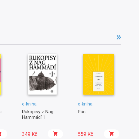
e-kniha
e-kniha
e-
u
Rukopisy z Nag
Pán
Sp
Hammádí 1
349 Kč
559 Kč
9