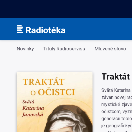
Kategorie
Novinky
Tituly Radioservisu
Mluvené slovo
Traktát 
Svätá Katarína
závan novej ra
mystické zjav
očistcom, vyzn
generácií teoló
je geografický