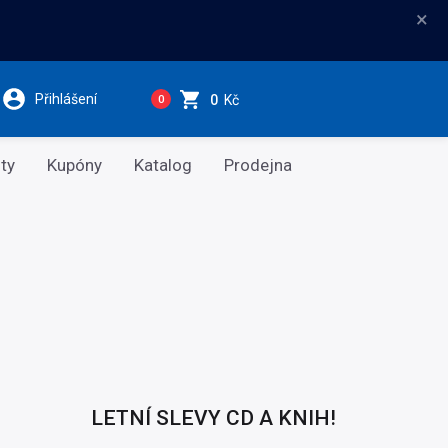
×
Přihlášení
0
Kč
0
ty
Kupóny
Katalog
Prodejna
LETNÍ SLEVY CD A KNIH!