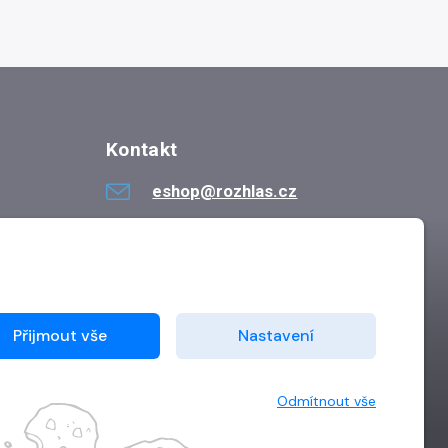
Kontakt
eshop@rozhlas.cz
724 819 319
Po - Pá 8:30 - 16:30
Přijmout vše
Nastavení
Odmítnout vše
Vytvořilo
Grand IT s.r.o.