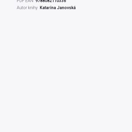
PDF EAN
9788082110336
Autor knihy
Katarína Janovská