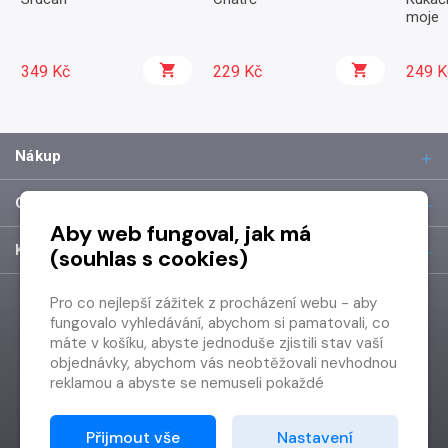
moje
349 Kč
229 Kč
249 K
Nákup
O společnosti
Aby web fungoval, jak má
Kontakt
(souhlas s cookies)
Pro co nejlepší zážitek z procházení webu - aby
fungovalo vyhledávání, abychom si pamatovali, co
máte v košíku, abyste jednoduše zjistili stav vaší
objednávky, abychom vás neobtěžovali nevhodnou
reklamou a abyste se nemuseli pokaždé
přihlašovat.
Proto od vás potřebujeme souhlas se
Přijmout vše
Nastavení