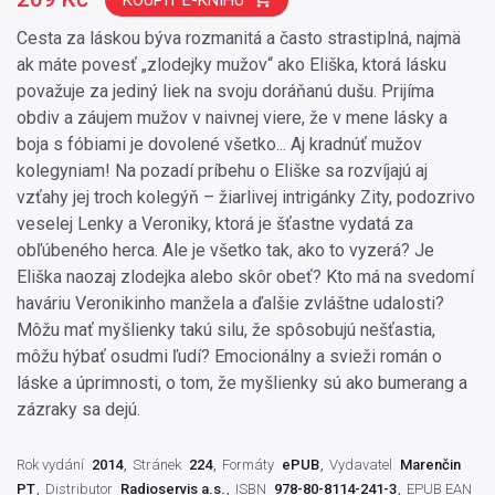
KOUPIT E-KNIHU
Cesta za láskou býva rozmanitá a často strastiplná, najmä
ak máte povesť „zlodejky mužov“ ako Eliška, ktorá lásku
považuje za jediný liek na svoju doráňanú dušu. Prijíma
obdiv a záujem mužov v naivnej viere, že v mene lásky a
boja s fóbiami je dovolené všetko... Aj kradnúť mužov
kolegyniam! Na pozadí príbehu o Eliške sa rozvíjajú aj
vzťahy jej troch kolegýň – žiarlivej intrigánky Zity, podozrivo
veselej Lenky a Veroniky, ktorá je šťastne vydatá za
obľúbeného herca. Ale je všetko tak, ako to vyzerá? Je
Eliška naozaj zlodejka alebo skôr obeť? Kto má na svedomí
haváriu Veronikinho manžela a ďalšie zvláštne udalosti?
Môžu mať myšlienky takú silu, že spôsobujú nešťastia,
môžu hýbať osudmi ľudí? Emocionálny a svieži román o
láske a úprimnosti, o tom, že myšlienky sú ako bumerang a
zázraky sa dejú.
Rok vydání
2014
Stránek
224
Formáty
ePUB
Vydavatel
Marenčin
PT
Distributor
Radioservis a.s.
ISBN
978-80-8114-241-3
EPUB EAN