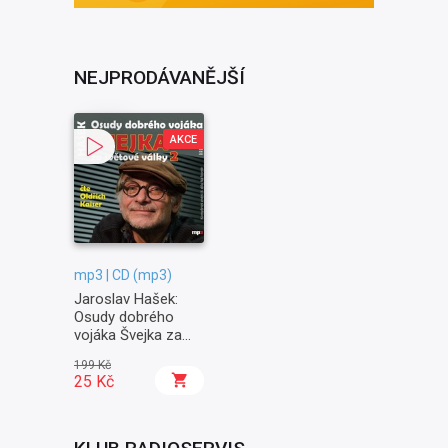
NEJPRODÁVANĚJŠÍ
AKCE
mp3 | CD (mp3)
Jaroslav Hašek:
Osudy dobrého
vojáka Švejka za
světové války II. -
199 Kč
Na frontě
25 Kč