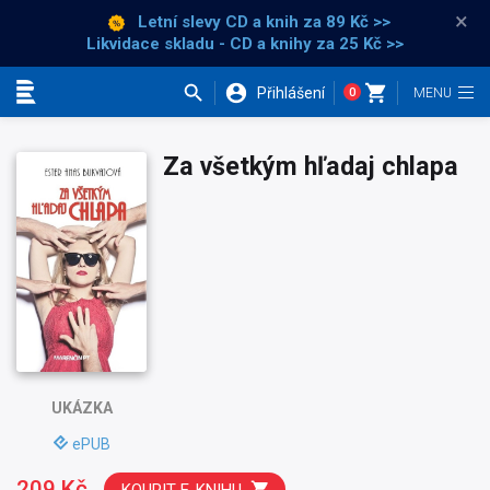
×
Letní slevy CD a knih
za 89 Kč >>
Likvidace skladu - CD a knihy za 25 Kč >>
Přihlášení
0
Kategorie
Za všetkým hľadaj chlapa
UKÁZKA
ePUB
209 Kč