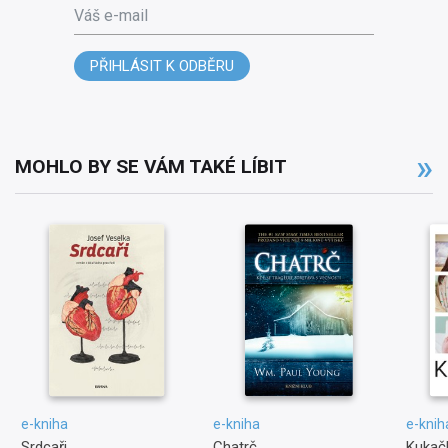
Váš e-mail
PŘIHLÁSIT K ODBĚRU
MOHLO BY SE VÁM TAKÉ LÍBIT
e-kniha
e-kniha
e-knih
Srdcaři
Chatrč
Kukačk