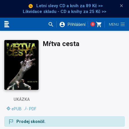
×
Letní slevy CD a knih
za 89 Kč >>
Likvidace skladu - CD a knihy za 25 Kč >>
Přihlášení
0
Kategorie
Mŕtva cesta
UKÁZKA
ePUB
PDF
Prodej skončil.