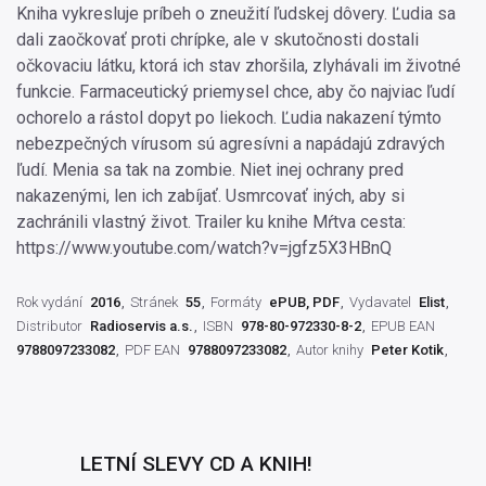
Kniha vykresluje príbeh o zneužití ľudskej dôvery. Ľudia sa
dali zaočkovať proti chrípke, ale v skutočnosti dostali
očkovaciu látku, ktorá ich stav zhoršila, zlyhávali im životné
funkcie. Farmaceutický priemysel chce, aby čo najviac ľudí
ochorelo a rástol dopyt po liekoch. Ľudia nakazení týmto
nebezpečných vírusom sú agresívni a napádajú zdravých
ľudí. Menia sa tak na zombie. Niet inej ochrany pred
nakazenými, len ich zabíjať. Usmrcovať iných, aby si
zachránili vlastný život. Trailer ku knihe Mŕtva cesta:
https://www.youtube.com/watch?v=jgfz5X3HBnQ
Rok vydání
2016
Stránek
55
Formáty
ePUB, PDF
Vydavatel
Elist
Distributor
Radioservis a.s.
ISBN
978-80-972330-8-2
EPUB EAN
9788097233082
PDF EAN
9788097233082
Autor knihy
Peter Kotik
LETNÍ SLEVY CD A KNIH!