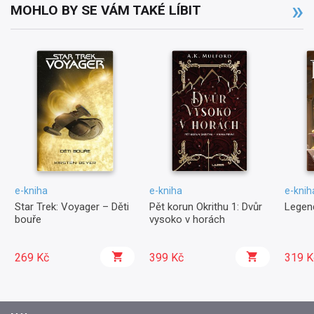
MOHLO BY SE VÁM TAKÉ LÍBIT
e-kniha
e-kniha
e-knih
Star Trek: Voyager – Děti
Pět korun Okrithu 1: Dvůr
Legend
bouře
vysoko v horách
269 Kč
399 Kč
319 K