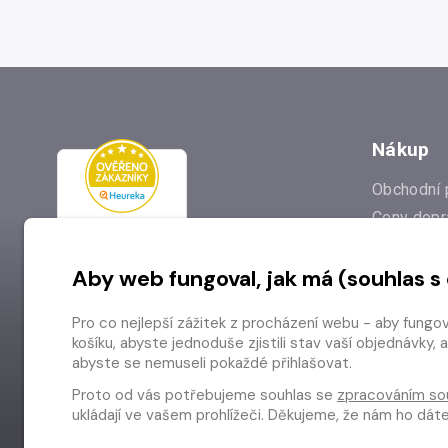
Nákup
Obchodní 
Ceny dopr
Reklamac
Aby web fungoval, jak má (souhlas s
Prodejna
Nejčastějš
Pro co nejlepší zážitek z procházení webu - aby fungo
Odstoupen
košíku, abyste jednoduše zjistili stav vaší objednávk
abyste se nemuseli pokaždé přihlašovat.
Proto od vás potřebujeme souhlas se
zpracováním so
ukládají ve vašem prohlížeči. Děkujeme, že nám ho dá
Copyright © 2026 Radioservis a.s.