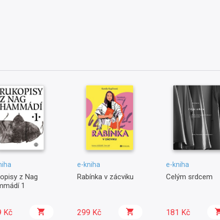
niha
e-kniha
e-kniha
opisy z Nag
Rabínka v zácviku
Celým srdcem
mmádí 1
9 Kč
299 Kč
181 Kč