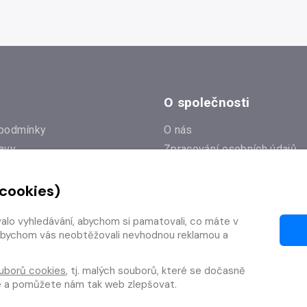
O společnosti
podmínky
O nás
avy
Zpracování osobních údajů
e
Zásady práce s cookies
 cookies)
Klub Radioservis
í dotazy
Kontakty
valo vyhledávání, abychom si pamatovali, co máte v
í od smlouvy
y, abychom vás neobtěžovali nevhodnou reklamou a
uborů cookies
, tj. malých souborů, které se dočasně
te a pomůžete nám tak web zlepšovat.