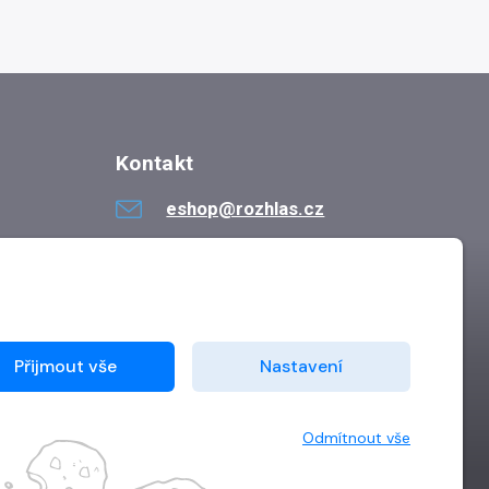
Kontakt
eshop@rozhlas.cz
724 819 319
Po - Pá 8:30 - 16:30
Přijmout vše
Nastavení
Odmítnout vše
Vytvořilo
Grand IT s.r.o.