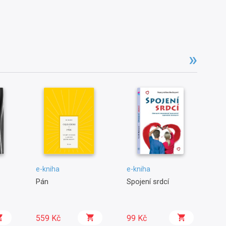
e-kniha
e-kniha
e-
Pán
Spojení srdcí
Ka
mí
559 Kč
99 Kč
9