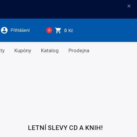
×
Přihlášení
0
Kč
0
ty
Kupóny
Katalog
Prodejna
LETNÍ SLEVY CD A KNIH!