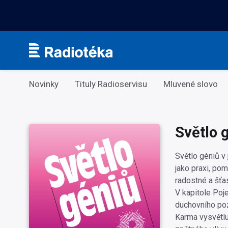
Kategorie
Novinky
Tituly Radioservisu
Mluvené slovo
Světlo 
Světlo géniů v
jako praxi, po
radostné a šťa
V kapitole Poj
duchovního pozn
Karma vysvětlu