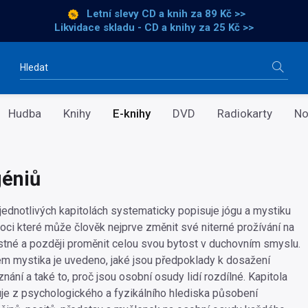
Letní slevy CD a knih
za 89 Kč >>
Likvidace skladu - CD a knihy za 25 Kč >>
Vyhledávání
Hudba
Knihy
E-knihy
DVD
Radiokarty
No
géniů
 jednotlivých kapitolách systematicky popisuje jógu a mystiku
moci které může člověk nejprve změnit své niterné prožívání na
stné a později proměnit celou svou bytost v duchovním smyslu.
em mystika je uvedeno, jaké jsou předpoklady k dosažení
ání a také to, proč jsou osobní osudy lidí rozdílné. Kapitola
je z psychologického a fyzikálního hlediska působení