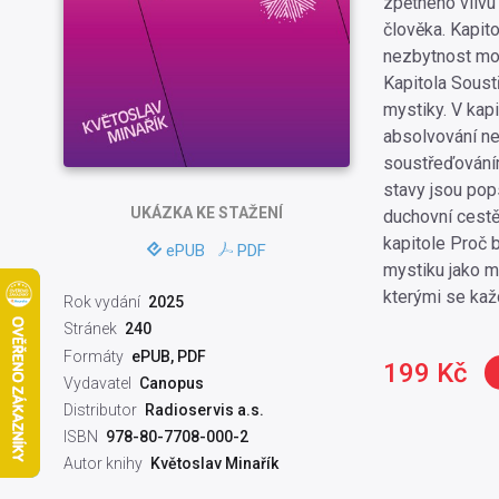
zpětného vlivu
člověka. Kapit
nezbytnost morá
Kapitola Soust
mystiky. V kap
absolvování ne
soustřeďováním,
stavy jsou pop
UKÁZKA
KE STAŽENÍ
duchovní cestě,
kapitole Proč 
ePUB
PDF
mystiku jako m
kterými se kaž
Rok vydání
2025
Stránek
240
Formáty
ePUB, PDF
199 Kč
Vydavatel
Canopus
Distributor
Radioservis a.s.
ISBN
978-80-7708-000-2
Autor knihy
Květoslav Minařík