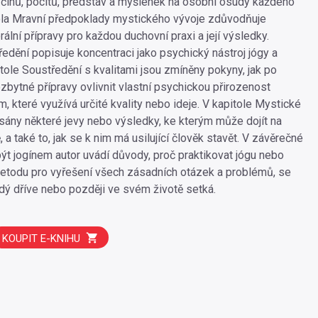
 činů, pocitů, představ a myšlenek na osobní osudy každého
ola Mravní předpoklady mystického vývoje zdůvodňuje
lní přípravy pro každou duchovní praxi a její výsledky.
ředění popisuje koncentraci jako psychický nástroj jógy a
itole Soustředění s kvalitami jsou zmíněny pokyny, jak po
zbytné přípravy ovlivnit vlastní psychickou přirozenost
 které využívá určité kvality nebo ideje. V kapitole Mystické
sány některé jevy nebo výsledky, ke kterým může dojít na
 a také to, jak se k nim má usilující člověk stavět. V závěrečné
být jogínem autor uvádí důvody, proč praktikovat jógu nebo
etodu pro vyřešení všech zásadních otázek a problémů, se
dý dříve nebo později ve svém životě setká.
KOUPIT E-KNIHU