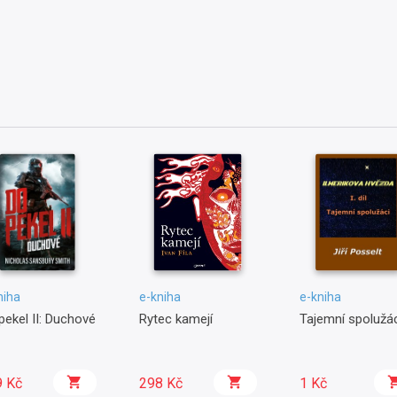
niha
e-kniha
e-kniha
pekel II: Duchové
Rytec kamejí
Tajemní spolužác
9 Kč
298 Kč
1 Kč