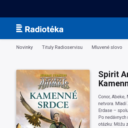
Kategorie
Novinky
Tituly Radioservisu
Mluvené slovo
Spirit 
Kamenn
Conor, Abeke, M
netvora. Mladí
Erdase – spolu
Po nedávnych n
otázku: Môžu z