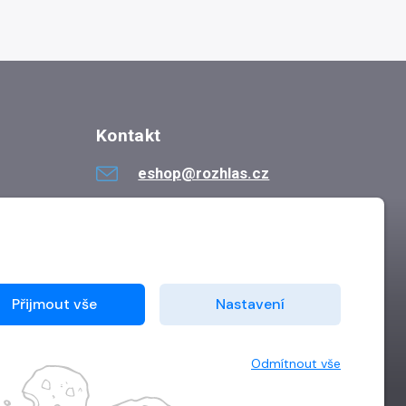
Kontakt
eshop@rozhlas.cz
724 819 319
Po - Pá 8:30 - 16:30
Přijmout vše
Nastavení
Odmítnout vše
Vytvořilo
Grand IT s.r.o.