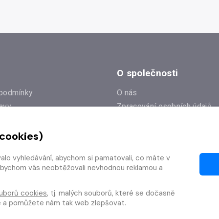
O společnosti
podmínky
O nás
avy
Zpracování osobních údajů
e
Zásady práce s cookies
 cookies)
Klub Radioservis
í dotazy
Kontakty
valo vyhledávání, abychom si pamatovali, co máte v
í od smlouvy
y, abychom vás neobtěžovali nevhodnou reklamou a
uborů cookies
, tj. malých souborů, které se dočasně
te a pomůžete nám tak web zlepšovat.