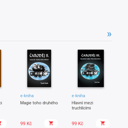
e-kniha
e-kniha
e-
i
Magie toho druhého
Hlavní mezi
Kr
truchlícími
99 Kč
99 Kč
1 