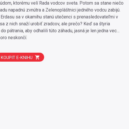
 súdom, ktorému velí Rada vodcov sveta. Potom sa stane niečo
Radu napadnú zvnútra a Zelenopláštnici jedného vodcu zabijú.
Erdasu sa v okamihu stanú utečenci s prenasledovateľmi v
sa z nich snaží urobiť zradcov, ale prečo? Keď sa štyria
a do pátrania, aby odhalili túto záhadu, jasná je len jedna vec…
koro neskončí.
KOUPIT E-KNIHU