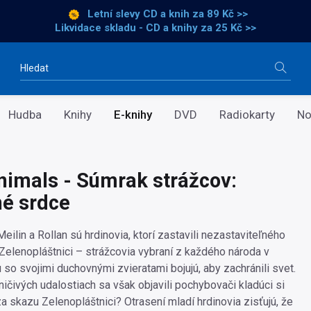
Letní slevy CD a knih
za 89 Kč >>
Likvidace skladu - CD a knihy za 25 Kč >>
Vyhledávání
Hudba
Knihy
E-knihy
DVD
Radiokarty
No
Animals - Súmrak strážcov:
é srdce
eilin a Rollan sú hrdinovia, ktorí zastavili nezastaviteľného
 Zelenopláštnici – strážcovia vybraní z každého národa v
 so svojimi duchovnými zvieratami bojujú, aby zachránili svet.
ičivých udalostiach sa však objavili pochybovači kladúci si
a skazu Zelenopláštnici? Otrasení mladí hrdinovia zisťujú, že