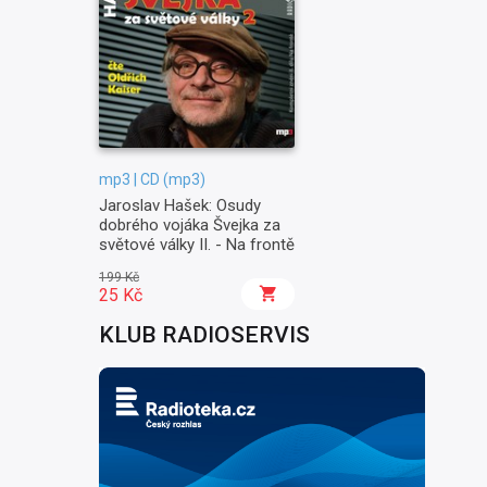
mp3 | CD (mp3)
Jaroslav Hašek: Osudy
dobrého vojáka Švejka za
světové války II. - Na frontě
199 Kč
25 Kč
KLUB RADIOSERVIS