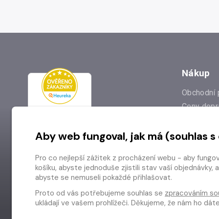
Nákup
Obchodní 
Ceny dopr
Reklamac
Aby web fungoval, jak má (souhlas s
Prodejna
Nejčastějš
Pro co nejlepší zážitek z procházení webu - aby fungo
Odstoupen
košíku, abyste jednoduše zjistili stav vaší objednávk
abyste se nemuseli pokaždé přihlašovat.
Proto od vás potřebujeme souhlas se
zpracováním so
ukládají ve vašem prohlížeči. Děkujeme, že nám ho dá
Copyright © 2026 Radioservis a.s.