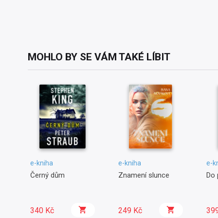
MOHLO BY SE VÁM TAKÉ LÍBIT
e-kniha
e-kniha
e-k
Černý dům
Znamení slunce
Do 
340 Kč
249 Kč
39