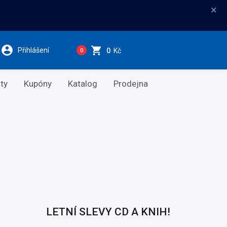
×
Přihlášení
0
Kč
0
ty
Kupóny
Katalog
Prodejna
LETNÍ SLEVY CD A KNIH!