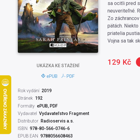
sa ocitli pred
neuveriteľné. 
Zo záchrancov 
pätách. Niekto 
priatelia pusti
Vojna sa tak s
129 Kč
UKÁZKA
KE STAŽENÍ
ePUB
PDF
Rok vydání
2019
Stránek
192
Formáty
ePUB, PDF
Vydavatel
Vydavateľstvo Fragment
Distributor
Radioservis a.s.
ISBN
978-80-566-0746-6
EPUB EAN
9788056608463