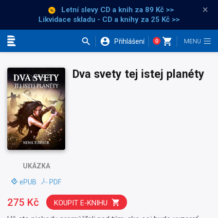
×
Letní slevy CD a knih
za 89 Kč >>
Likvidace skladu - CD a knihy za 25 Kč >>
Přihlášení
0
Kategorie
Dva svety tej istej planéty
UKÁZKA
ePUB
PDF
275 Kč
KOUPIT E-KNIHU