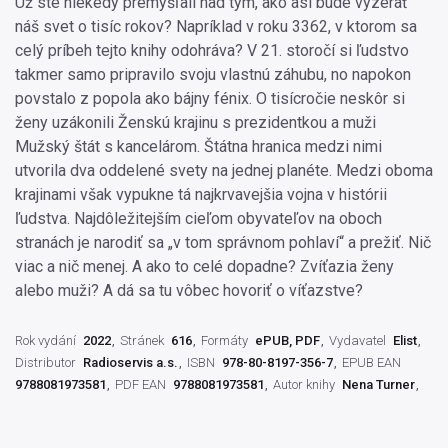
Už ste niekedy premýšľali nad tým, ako asi bude vyzerať
náš svet o tisíc rokov? Napríklad v roku 3362, v ktorom sa
celý príbeh tejto knihy odohráva? V 21. storočí si ľudstvo
takmer samo pripravilo svoju vlastnú záhubu, no napokon
povstalo z popola ako bájny fénix. O tisícročie neskôr si
ženy uzákonili Ženskú krajinu s prezidentkou a muži
Mužský štát s kancelárom. Štátna hranica medzi nimi
utvorila dva oddelené svety na jednej planéte. Medzi oboma
krajinami však vypukne tá najkrvavejšia vojna v histórii
ľudstva. Najdôležitejším cieľom obyvateľov na oboch
stranách je narodiť sa „v tom správnom pohlaví“ a prežiť. Nič
viac a nič menej. A ako to celé dopadne? Zvíťazia ženy
alebo muži? A dá sa tu vôbec hovoriť o víťazstve?
Rok vydání
2022
Stránek
616
Formáty
ePUB, PDF
Vydavatel
Elist
Distributor
Radioservis a.s.
ISBN
978-80-8197-356-7
EPUB EAN
9788081973581
PDF EAN
9788081973581
Autor knihy
Nena Turner