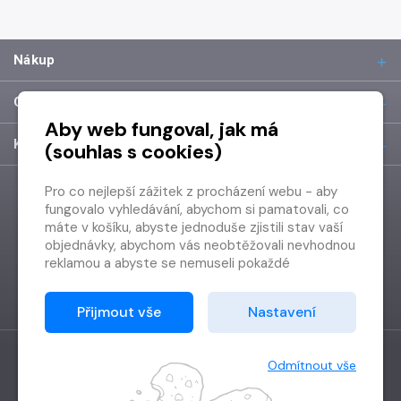
Nákup
O společnosti
Aby web fungoval, jak má
Kontakt
(souhlas s cookies)
Pro co nejlepší zážitek z procházení webu - aby
fungovalo vyhledávání, abychom si pamatovali, co
máte v košíku, abyste jednoduše zjistili stav vaší
objednávky, abychom vás neobtěžovali nevhodnou
reklamou a abyste se nemuseli pokaždé
přihlašovat.
Proto od vás potřebujeme souhlas se
Přijmout vše
Nastavení
zpracováním souborů cookies
, tj. malých souborů,
které se dočasně ukládají ve vašem prohlížeči.
Děkujeme, že nám ho dáte a pomůžete nám tak
Odmítnout vše
web zlepšovat.
Vytvořilo
Grand IT s.r.o.