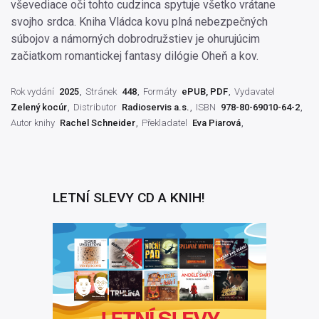
vševediace oči tohto cudzinca spytuje všetko vrátane
svojho srdca. Kniha Vládca kovu plná nebezpečných
súbojov a námorných dobrodružstiev je ohurujúcim
začiatkom romantickej fantasy dilógie Oheň a kov.
Rok vydání
2025
Stránek
448
Formáty
ePUB, PDF
Vydavatel
Zelený kocúr
Distributor
Radioservis a.s.
ISBN
978-80-69010-64-2
Autor knihy
Rachel Schneider
Překladatel
Eva Piarová
LETNÍ SLEVY CD A KNIH!