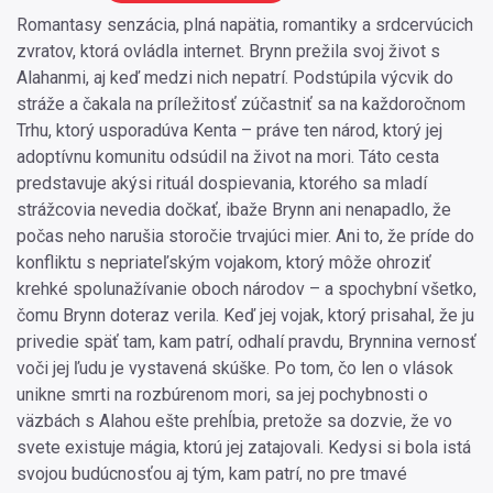
Romantasy senzácia, plná napätia, romantiky a srdcervúcich
zvratov, ktorá ovládla internet. Brynn prežila svoj život s
Alahanmi, aj keď medzi nich nepatrí. Podstúpila výcvik do
stráže a čakala na príležitosť zúčastniť sa na každoročnom
Trhu, ktorý usporadúva Kenta – práve ten národ, ktorý jej
adoptívnu komunitu odsúdil na život na mori. Táto cesta
predstavuje akýsi rituál dospievania, ktorého sa mladí
strážcovia nevedia dočkať, ibaže Brynn ani nenapadlo, že
počas neho narušia storočie trvajúci mier. Ani to, že príde do
konfliktu s nepriateľským vojakom, ktorý môže ohroziť
krehké spolunažívanie oboch národov – a spochybní všetko,
čomu Brynn doteraz verila. Keď jej vojak, ktorý prisahal, že ju
privedie späť tam, kam patrí, odhalí pravdu, Brynnina vernosť
voči jej ľudu je vystavená skúške. Po tom, čo len o vlások
unikne smrti na rozbúrenom mori, sa jej pochybnosti o
väzbách s Alahou ešte prehĺbia, pretože sa dozvie, že vo
svete existuje mágia, ktorú jej zatajovali. Kedysi si bola istá
svojou budúcnosťou aj tým, kam patrí, no pre tmavé