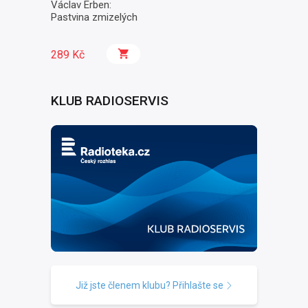
Václav Erben:
Pastvina zmizelých
289 Kč
KLUB RADIOSERVIS
Již jste členem klubu? Přihlašte se