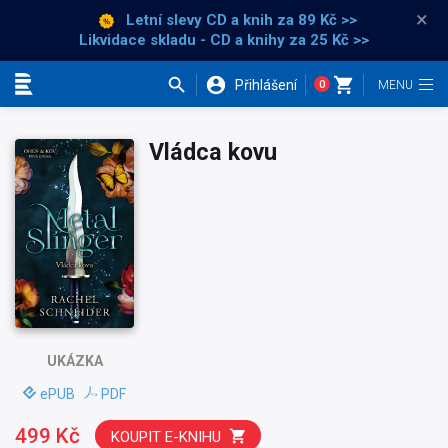
×
Letní slevy CD a knih
za 89 Kč >>
Likvidace skladu - CD a knihy za 25 Kč >>
Přihlášení
0
Kategorie
Vládca kovu
UKÁZKA
ePUB
PDF
499 Kč
KOUPIT E-KNIHU