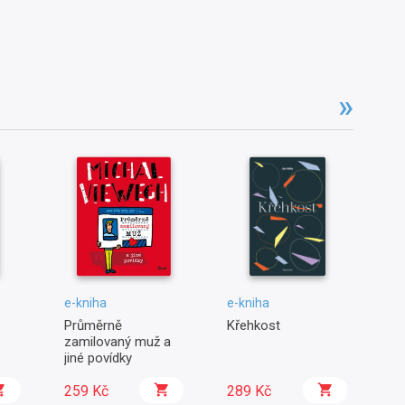
e-kniha
e-kniha
e-
Průměrně
Křehkost
Pu
zamilovaný muž a
d
jiné povídky
259 Kč
289 Kč
2