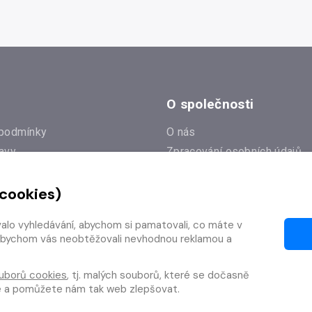
O společnosti
podmínky
O nás
avy
Zpracování osobních údajů
e
Zásady práce s cookies
 cookies)
Klub Radioservis
í dotazy
Kontakty
valo vyhledávání, abychom si pamatovali, co máte v
í od smlouvy
y, abychom vás neobtěžovali nevhodnou reklamou a
uborů cookies
, tj. malých souborů, které se dočasně
te a pomůžete nám tak web zlepšovat.