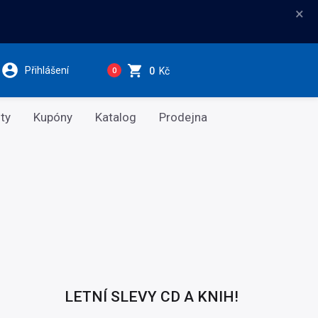
×
Přihlášení
0
Kč
0
ty
Kupóny
Katalog
Prodejna
LETNÍ SLEVY CD A KNIH!