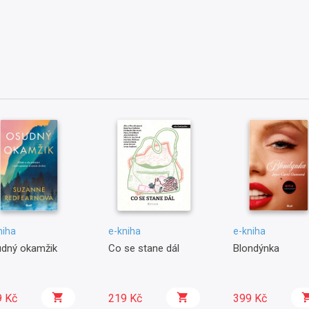
niha
e-kniha
e-kniha
dný okamžik
Co se stane dál
Blondýnka
9 Kč
219 Kč
399 Kč