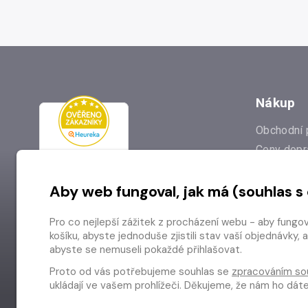
Nákup
Obchodní 
Ceny dopr
Reklamac
Aby web fungoval, jak má (souhlas s
Prodejna
Nejčastějš
Pro co nejlepší zážitek z procházení webu - aby fungo
Odstoupen
košíku, abyste jednoduše zjistili stav vaší objednávk
abyste se nemuseli pokaždé přihlašovat.
Proto od vás potřebujeme souhlas se
zpracováním so
ukládají ve vašem prohlížeči. Děkujeme, že nám ho dá
Copyright © 2026 Radioservis a.s.