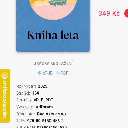
349 Kč
UKÁZKA
KE STAŽENÍ
ePUB
PDF
Rok vydání
2025
Stránek
164
Formáty
ePUB, PDF
Vydavatel
Artforum
Distributor
Radioservis a.s.
ISBN
978-80-8150-456-3
EPUB EAN
9788081504570