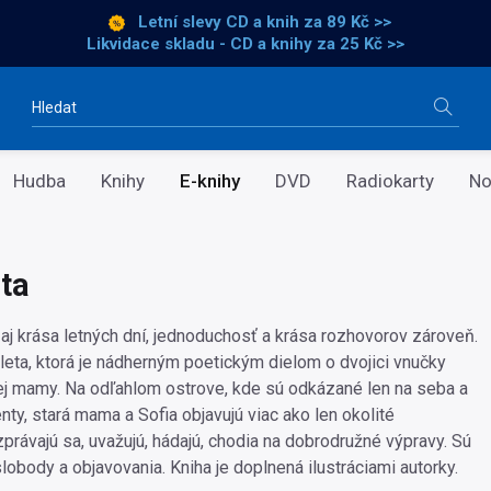
Letní slevy CD a knih
za 89 Kč >>
Likvidace skladu - CD a knihy za 25 Kč >>
Vyhledávání
Hudba
Knihy
E-knihy
DVD
Radiokarty
No
eta
j krása letných dní, jednoduchosť a krása rozhovorov zároveň.
 leta, ktorá je nádherným poetickým dielom o dvojici vnučky
arej mamy. Na odľahlom ostrove, kde sú odkázané len na seba a
ty, stará mama a Sofia objavujú viac ako len okolité
právajú sa, uvažujú, hádajú, chodia na dobrodružné výpravy. Sú
slobody a objavovania. Kniha je doplnená ilustráciami autorky.