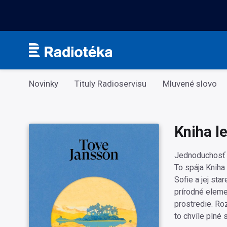
Kategorie
Novinky
Tituly Radioservisu
Mluvené slovo
Kniha l
Jednoduchosť a
To spája Kniha
Sofie a jej st
prírodné elemen
prostredie. Roz
to chvíle plné 