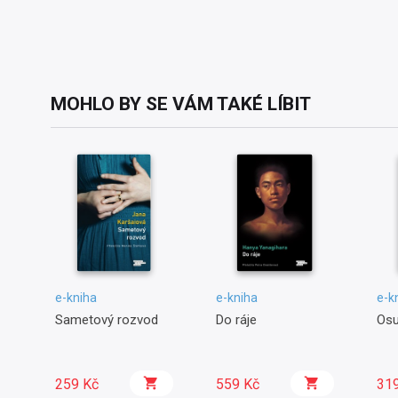
MOHLO BY SE VÁM TAKÉ LÍBIT
e-kniha
e-kniha
e-k
Sametový rozvod
Do ráje
Osu
259 Kč
559 Kč
31