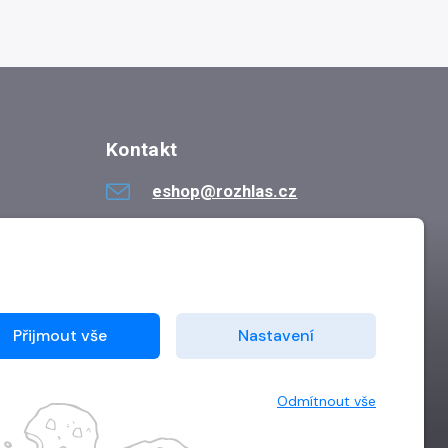
Kontakt
eshop@rozhlas.cz
724 819 319
Po - Pá 8:30 - 16:30
Přijmout vše
Nastavení
Odmítnout vše
Vytvořilo
Grand IT s.r.o.