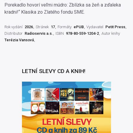
Porekadlo hovorí veľmi múdro: Zblízka sa žeň a zďaleka
kradni!“ Klasika zo Zlatého fondu SME.
Rok vydání
2026
Stránek
17
Formáty
ePUB
Vydavatel
Petit Press
Distributor
Radioservis a.s.
ISBN
978-80-559-1204-2
Autor knihy
Terézia Vansová
LETNÍ SLEVY CD A KNIH!