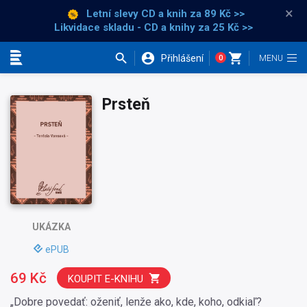
×
Letní slevy CD a knih
za 89 Kč >>
Likvidace skladu - CD a knihy za 25 Kč >>
Přihlášení
0
Kategorie
Prsteň
UKÁZKA
ePUB
69 Kč
KOUPIT E-KNIHU
„Dobre povedať: oženiť, lenže ako, kde, koho, odkiaľ?