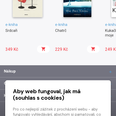
e-kniha
e-kniha
e-knih
Srdcaři
Chatrč
Kukačk
moje
349 Kč
229 Kč
249 K
Nákup
O společnosti
Aby web fungoval, jak má
Kontakt
(souhlas s cookies)
Pro co nejlepší zážitek z procházení webu - aby
fungovalo vyhledávání, abychom si pamatovali, co