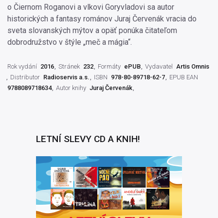
o Čiernom Roganovi a vlkovi Goryvladovi sa autor
historických a fantasy románov Juraj Červenák vracia do
sveta slovanských mýtov a opäť ponúka čitateľom
dobrodružstvo v štýle „meč a mágia“.
Rok vydání
2016
Stránek
232
Formáty
ePUB
Vydavatel
Artis Omnis
Distributor
Radioservis a.s.
ISBN
978-80-89718-62-7
EPUB EAN
9788089718634
Autor knihy
Juraj Červenák
LETNÍ SLEVY CD A KNIH!