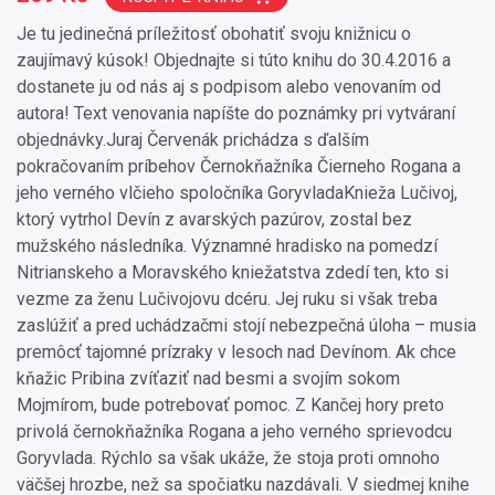
Je tu jedinečná príležitosť obohatiť svoju knižnicu o
zaujímavý kúsok! Objednajte si túto knihu do 30.4.2016 a
dostanete ju od nás aj s podpisom alebo venovaním od
autora! Text venovania napíšte do poznámky pri vytváraní
objednávky.Juraj Červenák prichádza s ďalším
pokračovaním príbehov Černokňažníka Čierneho Rogana a
jeho verného vlčieho spoločníka GoryvladaKnieža Lučivoj,
ktorý vytrhol Devín z avarských pazúrov, zostal bez
mužského následníka. Významné hradisko na pomedzí
Nitrianskeho a Moravského kniežatstva zdedí ten, kto si
vezme za ženu Lučivojovu dcéru. Jej ruku si však treba
zaslúžiť a pred uchádzačmi stojí nebezpečná úloha – musia
premôcť tajomné prízraky v lesoch nad Devínom. Ak chce
kňažic Pribina zvíťaziť nad besmi a svojím sokom
Mojmírom, bude potrebovať pomoc. Z Kančej hory preto
privolá černokňažníka Rogana a jeho verného sprievodcu
Goryvlada. Rýchlo sa však ukáže, že stoja proti omnoho
väčšej hrozbe, než sa spočiatku nazdávali. V siedmej knihe