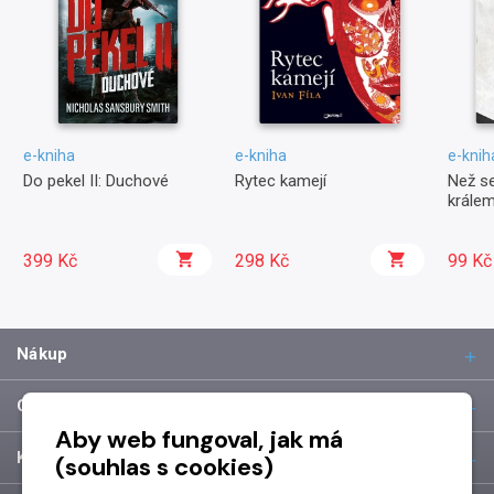
e-kniha
e-kniha
e-knih
Do pekel II: Duchové
Rytec kamejí
Než s
krále
399 Kč
298 Kč
99 Kč
Nákup
O společnosti
Aby web fungoval, jak má
Kontakt
(souhlas s cookies)