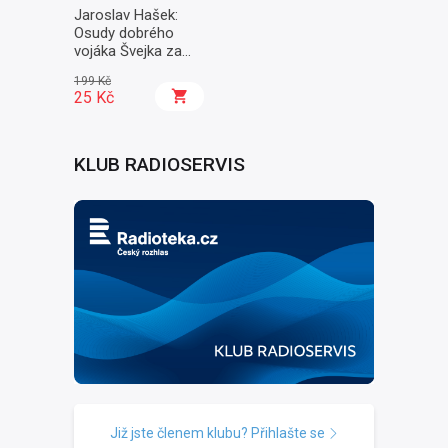
Jaroslav Hašek:
Osudy dobrého
vojáka Švejka za
světové války II. -
199 Kč
Na frontě
25 Kč
KLUB RADIOSERVIS
Již jste členem klubu? Přihlašte se