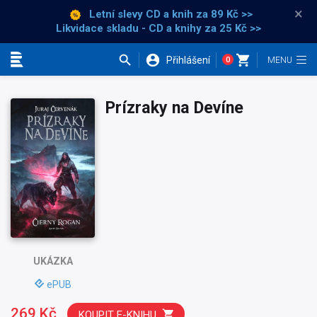
×
Letní slevy CD a knih
za 89 Kč >>
Likvidace skladu - CD a knihy za 25 Kč >>
Přihlášení
0
Kategorie
Prízraky na Devíne
UKÁZKA
ePUB
269 Kč
KOUPIT E-KNIHU