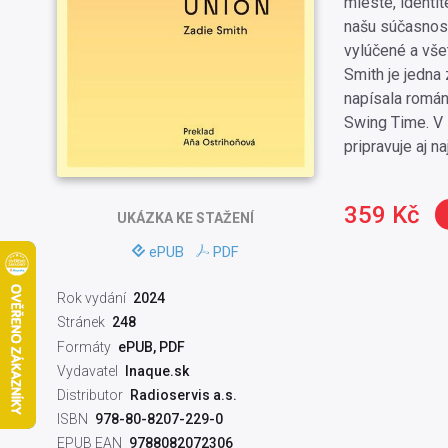
mieste, identi
našu súčasnosť,
vylúčené a vše
Smith je jedna 
napísala román
Swing Time. V s
pripravuje aj 
359 Kč
UKÁZKA
KE STAŽENÍ
ePUB
PDF
Rok vydání
2024
Stránek
248
Formáty
ePUB, PDF
Vydavatel
Inaque.sk
Distributor
Radioservis a.s.
ISBN
978-80-8207-229-0
EPUB EAN
9788082072306