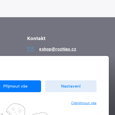
Kontakt
eshop@rozhlas.cz
724 819 319
Po - Pá 8:30 - 16:30
Přijmout vše
Nastavení
Odmítnout vše
Vytvořilo
Grand IT s.r.o.