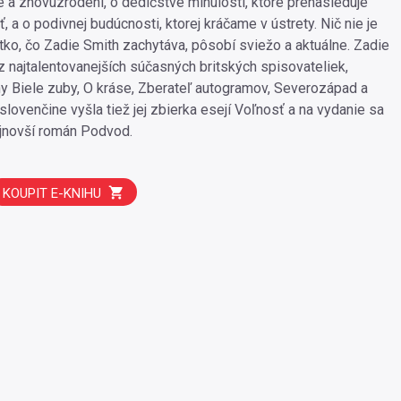
te a znovuzrodení, o dedičstve minulosti, ktoré prenasleduje
 a o podivnej budúcnosti, ktorej kráčame v ústrety. Nič nie je
tko, čo Zadie Smith zachytáva, pôsobí sviežo a aktuálne. Zadie
z najtalentovanejších súčasných britských spisovateliek,
y Biele zuby, O kráse, Zberateľ autogramov, Severozápad a
lovenčine vyšla tiež jej zbierka esejí Voľnosť a na vydanie sa
najnovší román Podvod.
KOUPIT E-KNIHU