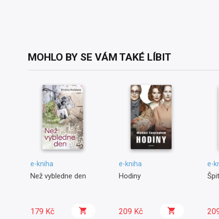
MOHLO BY SE VÁM TAKÉ LÍBIT
e-kniha
e-kniha
e-k
Než vybledne den
Hodiny
Špit
179 Kč
209 Kč
20