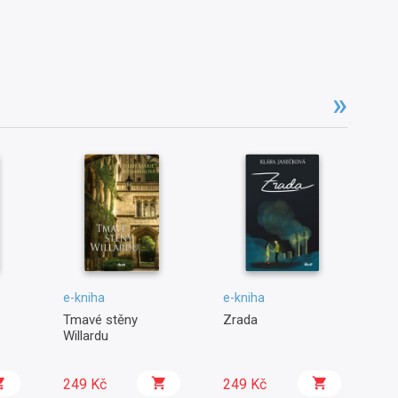
e-kniha
e-kniha
e-
Tmavé stěny
Zrada
Sa
Willardu
249 Kč
249 Kč
2