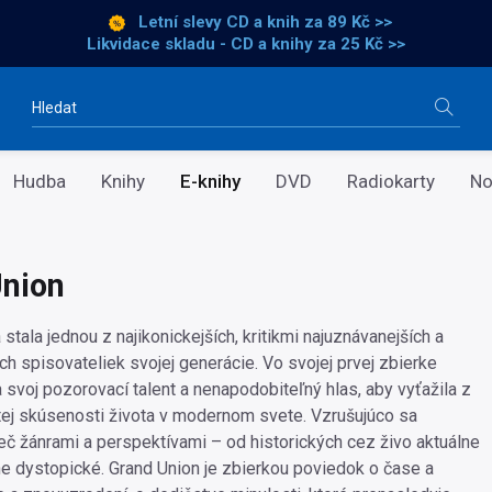
Letní slevy CD a knih
za 89 Kč >>
Likvidace skladu - CD a knihy za 25 Kč >>
Vyhledávání
Hudba
Knihy
E-knihy
DVD
Radiokarty
No
nion
stala jednou z najikonickejších, kritikmi najuznávanejších a
ch spisovateliek svojej generácie. Vo svojej prvej zbierke
 svoj pozorovací talent a nenapodobiteľný hlas, aby vyťažila z
itej skúsenosti života v modernom svete. Vzrušujúco sa
eč žánrami a perspektívami – od historických cez živo aktuálne
ne dystopické. Grand Union je zbierkou poviedok o čase a