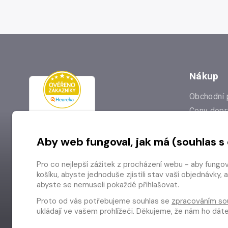
Nákup
Obchodní 
Ceny dopr
Reklamac
Aby web fungoval, jak má (souhlas s
Prodejna
Nejčastějš
Pro co nejlepší zážitek z procházení webu - aby fungo
Odstoupen
košíku, abyste jednoduše zjistili stav vaší objednávk
abyste se nemuseli pokaždé přihlašovat.
Proto od vás potřebujeme souhlas se
zpracováním so
ukládají ve vašem prohlížeči. Děkujeme, že nám ho dá
Copyright © 2026 Radioservis a.s.