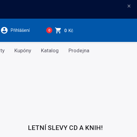
×
Přihlášení
0
Kč
0
ty
Kupóny
Katalog
Prodejna
LETNÍ SLEVY CD A KNIH!