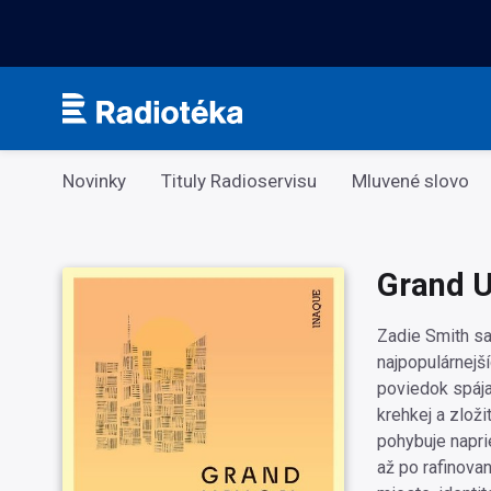
Kategorie
Novinky
Tituly Radioservisu
Mluvené slovo
Grand U
Zadie Smith sa 
najpopulárnejší
poviedok spája
krehkej a zlož
pohybuje napri
až po rafinova