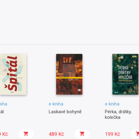
niha
e-kniha
e-kniha
ál
Laskavé bohyně
Pérka, drátky,
kolečka
9 Kč
489 Kč
199 Kč