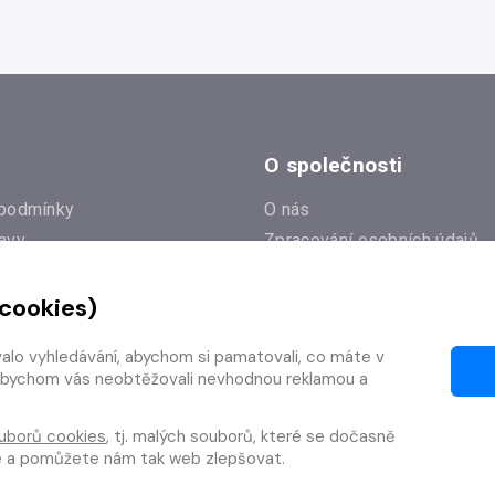
O společnosti
podmínky
O nás
avy
Zpracování osobních údajů
e
Zásady práce s cookies
 cookies)
Klub Radioservis
í dotazy
Kontakty
valo vyhledávání, abychom si pamatovali, co máte v
í od smlouvy
y, abychom vás neobtěžovali nevhodnou reklamou a
uborů cookies
, tj. malých souborů, které se dočasně
te a pomůžete nám tak web zlepšovat.