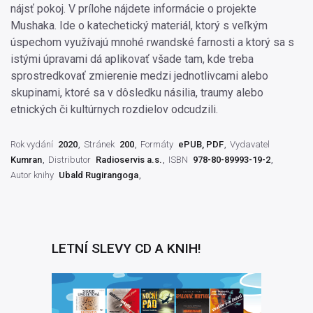
nájsť pokoj. V prílohe nájdete informácie o projekte
Mushaka. Ide o katechetický materiál, ktorý s veľkým
úspechom využívajú mnohé rwandské farnosti a ktorý sa s
istými úpravami dá aplikovať všade tam, kde treba
sprostredkovať zmierenie medzi jednotlivcami alebo
skupinami, ktoré sa v dôsledku násilia, traumy alebo
etnických či kultúrnych rozdielov odcudzili.
Rok vydání
2020
Stránek
200
Formáty
ePUB, PDF
Vydavatel
Kumran
Distributor
Radioservis a.s.
ISBN
978-80-89993-19-2
Autor knihy
Ubald Rugirangoga
LETNÍ SLEVY CD A KNIH!