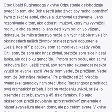
Otec Ubald Rugirangoga v knihe Odpustenie oslobodzuje
svedčí o tom, ako Boh ušetril jeho život, aby mohol pomáhať
iným získať telesné, citové aj duchovné uzdravenie. Jeho
rozprávanie o tom, ako odpustil mužovi, ktorý mu vyvraždil
rodinu, a ako sa staral o jeho deti, kým bol on vo väzení,
dokazuje, že milosrdenstvo môže aj v tých najbolestivejších
okolnostiach našich životov priniesť pravé odpustenie.
„Ježiš, kde si?“ plačúcky som sa modlieval každý večer.
Cítil som, že som ako kňaz zlyhal, pretože som síce hlásal
lásku, ale došlo ku genocíde... Potom som počul, ako sa mi
prihovára Boh. Ježiš chcel, aby som túto skúsenosť neskôr
využil pri evanjelizácii. Vtedy som vedel, že prežijem. Vedel
som, že Boh nájde riešenie.“ Pri príležitosti 25. výročia
rwandskej genocídy nám otec Ubald Rugirangoga predkladá
svoj dramatický príbeh. Hoci on vraždeniu unikol, prišiel o
osemdesiat príbuzných a 45-tisíc farníkov. Po tejto
skúsenosti prežil povolanie sprostredkúvať zmierenie a
hlásať evanjelium nielen doma, ale po celom svete. V knihe