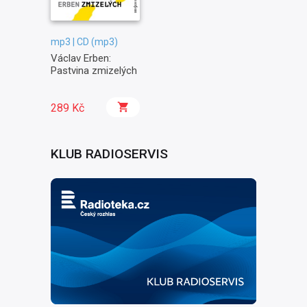
mp3 | CD (mp3)
Václav Erben:
Pastvina zmizelých
289 Kč
KLUB RADIOSERVIS