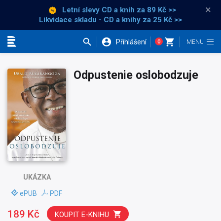
×
Letní slevy CD a knih
za 89 Kč >>
Likvidace skladu - CD a knihy za 25 Kč >>
Přihlášení
0
Kategorie
Odpustenie oslobodzuje
UKÁZKA
ePUB
PDF
189 Kč
KOUPIT E-KNIHU