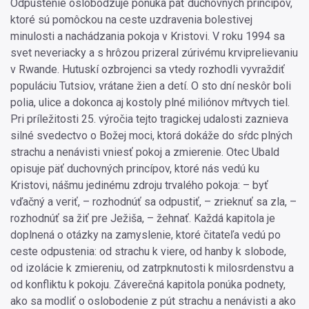
Odpustenie oslobodzuje ponúka päť duchovných princípov,
ktoré sú pomôckou na ceste uzdravenia bolestivej
minulosti a nachádzania pokoja v Kristovi. V roku 1994 sa
svet neveriacky a s hrôzou prizeral zúrivému krviprelievaniu
v Rwande. Hutuskí ozbrojenci sa vtedy rozhodli vyvraždiť
populáciu Tutsiov, vrátane žien a detí. O sto dní neskôr boli
polia, ulice a dokonca aj kostoly plné miliónov mŕtvych tiel.
Pri príležitosti 25. výročia tejto tragickej udalosti zaznieva
silné svedectvo o Božej moci, ktorá dokáže do sŕdc plných
strachu a nenávisti vniesť pokoj a zmierenie. Otec Ubald
opisuje päť duchovných princípov, ktoré nás vedú ku
Kristovi, nášmu jedinému zdroju trvalého pokoja: – byť
vďačný a veriť, – rozhodnúť sa odpustiť, – zrieknuť sa zla, –
rozhodnúť sa žiť pre Ježiša, – žehnať. Každá kapitola je
doplnená o otázky na zamyslenie, ktoré čitateľa vedú po
ceste odpustenia: od strachu k viere, od hanby k slobode,
od izolácie k zmiereniu, od zatrpknutosti k milosrdenstvu a
od konfliktu k pokoju. Záverečná kapitola ponúka podnety,
ako sa modliť o oslobodenie z pút strachu a nenávisti a ako