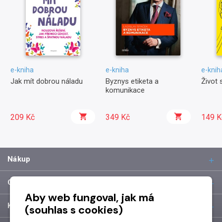
e-kniha
e-kniha
e-knih
Jak mít dobrou náladu
Byznys etiketa a
Život 
komunikace
209 Kč
349 Kč
149 K
Nákup
O společnosti
Aby web fungoval, jak má
Kontakt
(souhlas s cookies)