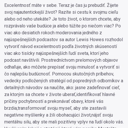
Excelentnosť máte v sebe. Teraz je čas ju prebudiť. Žijete
svoj najautentickejší život? Razíte si cestu k svojmu cieľu
alebo od neho utekáte? Je toto život, o ktorom chcete, aby
rozprávalo vaše budúce ja alebo túžite po niečom viac? Po
viac ako desiatich rokoch moderovania jedného z
najúspešnejších podcastov sa autor Lewis Howes rozhodol
vytvoriť návod excelentnosti podľa životných skúseností
viac ako tisícky najúspešnejších ľudí sveta, ktorí jeho
podcast navštívili. Prostredníctvom prelomových objavov
odhaľuje, ako môžete prepísať svoju minulosť a vytvoriť si
čo najlepšiu budúcnosť. Pomocou skutočných príbehov,
vedecky podložených stratégií od popredných odborníkov a
detailných návodov sa naučíte, ako: jasne zadefinovať cieľ,
za ktorým sa chcete v živote uberať,identifikovať hlavné
príčiny pochybností a prekonávať obavy, ktoré vás
brzdia,transformovať svoju myseľ, aby ste zastavili
negatívne myšlienky a žili obohacujúci život,nájsť svoju
mentálnu silu, aby ste mali pozitívny vplyv na ľudí okolo vás.