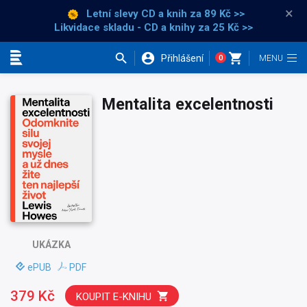
×
Letní slevy CD a knih
za 89 Kč >>
Likvidace skladu - CD a knihy za 25 Kč >>
Přihlášení
0
Kategorie
Mentalita excelentnosti
UKÁZKA
ePUB
PDF
379 Kč
KOUPIT E-KNIHU