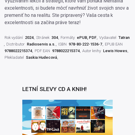
Využívaním lekcií a stratégií, ktoré vám ponúka Mentalita
excelentnosti, si budete môcť navrhnúť život svojich snov a
premeniť ho na realitu. Ste pripravený? Vaša cesta k
excelentnosti sa začína práve teraz!
Rok vydání
2024
Stránek
304
Formáty
ePUB, PDF
Vydavatel
Tatran
Distributor
Radioservis a.s.
ISBN
978-80-222-1536-7
EPUB EAN
9788022215374
PDF EAN
9788022215374
Autor knihy
Lewis Howes
Překladatel
Saskia Hudecová
LETNÍ SLEVY CD A KNIH!