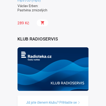
mp3 | CD (mp3)
Václav Erben:
Pastvina zmizelých
289 Kč
KLUB RADIOSERVIS
Již jste členem klubu? Přihlašte se