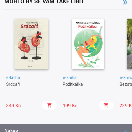
MOHLO BY SE VÁM TAKÉ LÍBIT
e-kniha
e-kniha
e-knih
Srdcaři
Požitkářka
Bezst
349 Kč
199 Kč
239 K
Nákup