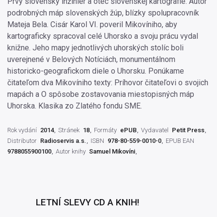
Prvý slovenský inžinier a otec slovenskej kartografie. Autor
podrobných máp slovenských žúp, blízky spolupracovník
Mateja Bela. Cisár Karol VI. poveril Mikovíniho, aby
kartograficky spracoval celé Uhorsko a svoju prácu vydal
knižne. Jeho mapy jednotlivých uhorských stolíc boli
uverejnené v Belových Notíciách, monumentálnom
historicko-geografickom diele o Uhorsku. Ponúkame
čitateľom dva Mikovíniho texty: Príhovor čitateľovi o svojich
mapách a O spôsobe zostavovania miestopisných máp
Uhorska. Klasika zo Zlatého fondu SME.
Rok vydání
2014
Stránek
18
Formáty
ePUB
Vydavatel
Petit Press
Distributor
Radioservis a.s.
ISBN
978-80-559-0010-0
EPUB EAN
9788055900100
Autor knihy
Samuel Mikovíni
LETNÍ SLEVY CD A KNIH!