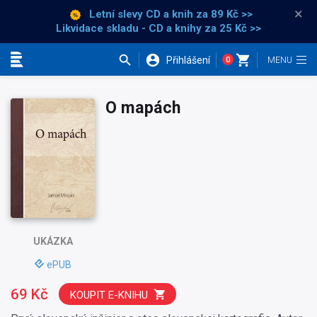
×
Letní slevy CD a knih
za 89 Kč >>
Likvidace skladu - CD a knihy za 25 Kč >>
Přihlášení
0
Kategorie
O mapách
UKÁZKA
ePUB
69 Kč
KOUPIT E-KNIHU