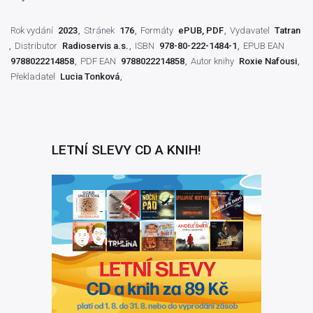
Rok vydání
2023
Stránek
176
Formáty
ePUB, PDF
Vydavatel
Tatran
Distributor
Radioservis a.s.
ISBN
978-80-222-1484-1
EPUB EAN
9788022214858
PDF EAN
9788022214858
Autor knihy
Roxie Nafousi
Překladatel
Lucia Tonková
LETNÍ SLEVY CD A KNIH!