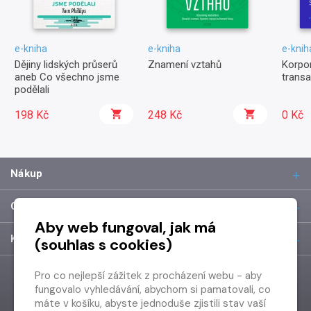
e-kniha
e-kniha
e-knih
Dějiny lidských průserů
Znamení vztahů
Korpor
aneb Co všechno jsme
trans
podělali
198 Kč
248 Kč
0 Kč
Nákup
O společnosti
Aby web fungoval, jak má
Kontakt
(souhlas s cookies)
Pro co nejlepší zážitek z procházení webu - aby
fungovalo vyhledávání, abychom si pamatovali, co
máte v košíku, abyste jednoduše zjistili stav vaší