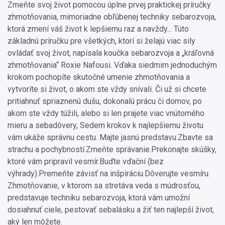
Zmeňte svoj život pomocou úplne prvej praktickej príručky
zhmotňovania, mimoriadne obľúbenej techniky sebarozvoja,
ktorá zmení váš život k lepšiemu raz a navždy... Túto
základnú príručku pre všetkých, ktorí si želajú viac sily
ovládať svoj život, napísala koučka sebarozvoja a „kráľovná
zhmotňovania“ Roxie Nafousi. Vďaka siedmim jednoduchým
krokom pochopíte skutočné umenie zhmotňovania a
vytvoríte si život, o akom ste vždy snívali. Či už si chcete
pritiahnuť spriaznenú dušu, dokonalú prácu či domov, po
akom ste vždy túžili, alebo si len prajete viac vnútorného
mieru a sebadôvery, Sedem krokov k najlepšiemu životu
vám ukáže správnu cestu. Majte jasnú predstavu.Zbavte sa
strachu a pochybností.Zmeňte správanie.Prekonajte skúšky,
ktoré vám pripravil vesmír.Buďte vďační (bez
výhrady).Premeňte závisť na inšpiráciu.Dôverujte vesmíru.
Zhmotňovanie, v ktorom sa stretáva veda s múdrosťou,
predstavuje techniku sebarozvoja, ktorá vám umožní
dosiahnuť ciele, pestovať sebalásku a žiť ten najlepší život,
aký len môžete.