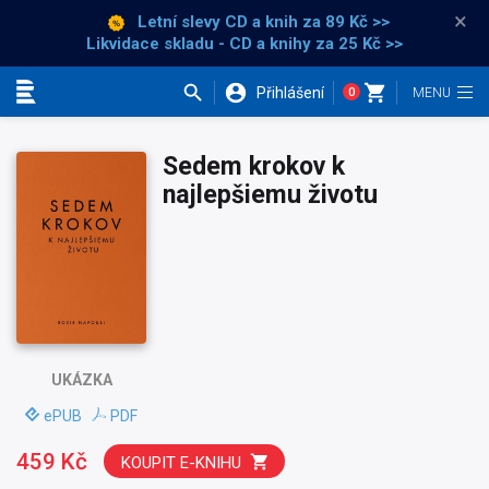
×
Letní slevy CD a knih
za 89 Kč >>
Likvidace skladu - CD a knihy za 25 Kč >>
Přihlášení
0
Kategorie
Sedem krokov k
najlepšiemu životu
UKÁZKA
ePUB
PDF
459 Kč
KOUPIT E-KNIHU