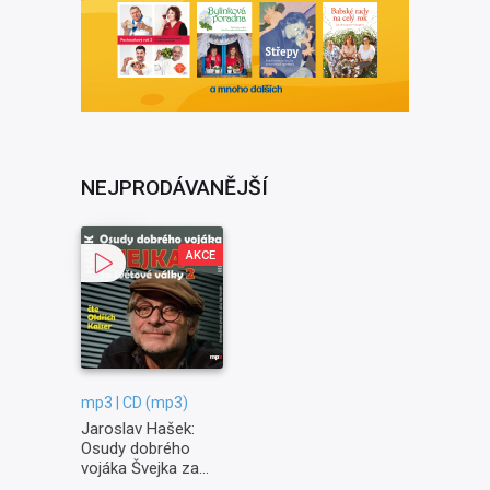
NEJPRODÁVANĚJŠÍ
AKCE
mp3 | CD (mp3)
Jaroslav Hašek:
Osudy dobrého
vojáka Švejka za
světové války II. -