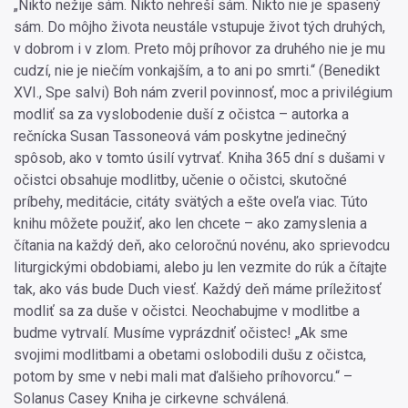
„Nikto nežije sám. Nikto nehreší sám. Nikto nie je spasený
sám. Do môjho života neustále vstupuje život tých druhých,
v dobrom i v zlom. Preto môj príhovor za druhého nie je mu
cudzí, nie je niečím vonkajším, a to ani po smrti.“ (Benedikt
XVI., Spe salvi) Boh nám zveril povinnosť, moc a privilégium
modliť sa za vyslobodenie duší z očistca – autorka a
rečnícka Susan Tassoneová vám poskytne jedinečný
spôsob, ako v tomto úsilí vytrvať. Kniha 365 dní s dušami v
očistci obsahuje modlitby, učenie o očistci, skutočné
príbehy, meditácie, citáty svätých a ešte oveľa viac. Túto
knihu môžete použiť, ako len chcete – ako zamyslenia a
čítania na každý deň, ako celoročnú novénu, ako sprievodcu
liturgickými obdobiami, alebo ju len vezmite do rúk a čítajte
tak, ako vás bude Duch viesť. Každý deň máme príležitosť
modliť sa za duše v očistci. Neochabujme v modlitbe a
budme vytrvalí. Musíme vyprázdniť očistec! „Ak sme
svojimi modlitbami a obetami oslobodili dušu z očistca,
potom by sme v nebi mali mat ďalšieho príhovorcu.“ –
Solanus Casey Kniha je cirkevne schválená.