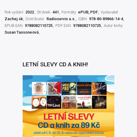
Rok vydání
2022
Stránek
441
Formáty
ePUB, PDF
Vydavatel
Zachej.sk
Distributor
Radioservis a.s.
ISBN
978-80-89866-14-4
EPUB EAN
9788082110725
PDF EAN
9788082110725
Autor knihy
Susan Tassoneová
LETNÍ SLEVY CD A KNIH!