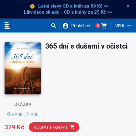
×
Letní slevy CD a knih
za 89 Kč >>
Likvidace skladu - CD a knihy za 25 Kč >>
Přihlášení
0
Kategorie
365 dní s dušami v očistci
UKÁZKA
ePUB
PDF
329 Kč
KOUPIT E-KNIHU