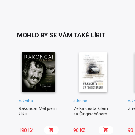
MOHLO BY SE VÁM TAKÉ LÍBIT
e-kniha
e-kniha
e-k
Rakoncaj. Měl jsem
Velká cesta kilem
Z r
kliku
za Čingischánem
198 Kč
98 Kč
98 