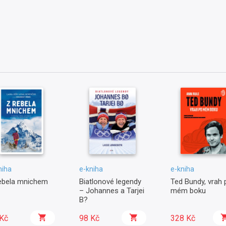
niha
e-kniha
e-kniha
ebela mnichem
Biatlonové legendy
Ted Bundy, vrah 
– Johannes a Tarjei
mém boku
B?
Kč
98 Kč
328 Kč