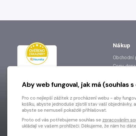
Nákup
Obchodní 
Ceny dopr
Reklamac
Aby web fungoval, jak má (souhlas s
Prodejna
Nejčastějš
Pro co nejlepší zážitek z procházení webu - aby fungo
Odstoupen
košíku, abyste jednoduše zjistili stav vaší objednávk
abyste se nemuseli pokaždé přihlašovat.
Proto od vás potřebujeme souhlas se
zpracováním so
ukládají ve vašem prohlížeči. Děkujeme, že nám ho dá
Copyright © 2026 Radioservis a.s.