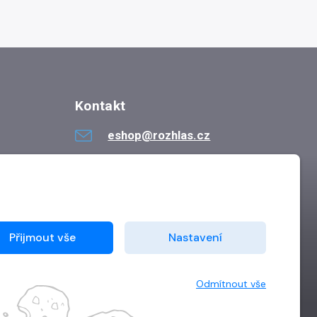
Kontakt
eshop@rozhlas.cz
724 819 319
Po - Pá 8:30 - 16:30
Přijmout vše
Nastavení
Odmítnout vše
Vytvořilo
Grand IT s.r.o.