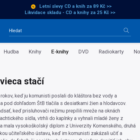
Letní slevy CD a knih
za 89 Kč >>
Likvidace skladu - CD a knihy za 25 Kč >>
Vyhledávání
Hudba
Knihy
E-knihy
DVD
Radiokarty
No
vieca stačí
rokov, keď ju komunisti poslali do kláštora bez vody a
 sa pod dohľadom ŠtB tlačila s desiatkami žien a hlodavcov.
dsať, keď prisluhovači režimu prepílili mreže na oknách
achtického sídla, vtrhli do kaplnky a vyhnali mladé ženy z
na mala vysokoškolský diplom z Univerzity Komenského, druhá
kou učiteľského ústavu, keď im komunisti zakázali učiť a