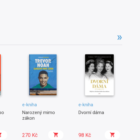
e-kniha
e-kniha
e-
po
Narozený mimo
Dvorní dáma
Hl
zákon
270 Kč
98 Kč
9