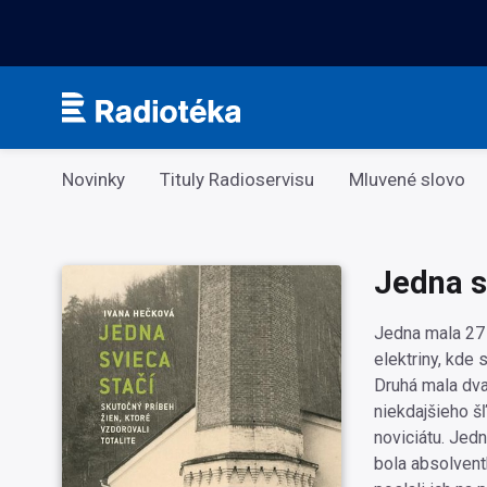
Kategorie
Novinky
Tituly Radioservisu
Mluvené slovo
Jedna s
Jedna mala 27 
elektriny, kde
Druhá mala dva
niekdajšieho šľ
noviciátu. Jed
bola absolvent