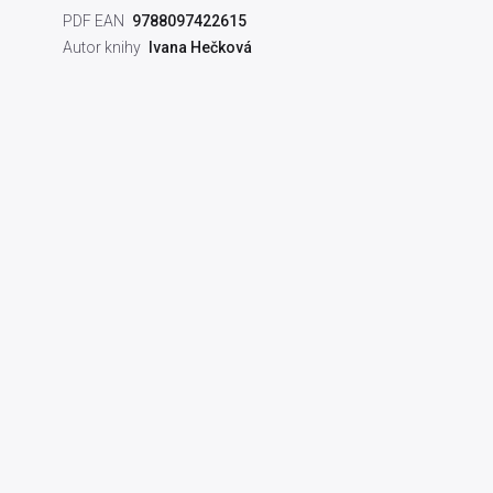
PDF EAN
9788097422615
Autor knihy
Ivana Hečková