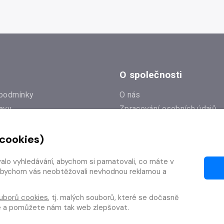
O společnosti
podmínky
O nás
avy
Zpracování osobních údajů
e
Zásady práce s cookies
 cookies)
Klub Radioservis
í dotazy
Kontakty
valo vyhledávání, abychom si pamatovali, co máte v
í od smlouvy
y, abychom vás neobtěžovali nevhodnou reklamou a
uborů cookies
, tj. malých souborů, které se dočasně
te a pomůžete nám tak web zlepšovat.