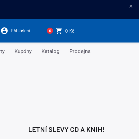
×
Přihlášení
0
Kč
0
ty
Kupóny
Katalog
Prodejna
LETNÍ SLEVY CD A KNIH!