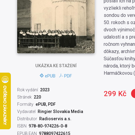
poslali ich na 
vyzliekli reho
sondou do vere
50. rokoch s o
dvoch výnimočn
udalostí a s p
ročnom vyhnans
dôkazy, archívn
Súčasťou knihy
národa, ktorý 
UKÁZKA
KE STAŽENÍ
Harmáčkovou (
ePUB
PDF
Rok vydání
2023
299 Kč
Stránek
220
Formáty
ePUB, PDF
Vydavatel
Ringier Slovakia Media
Distributor
Radioservis a.s.
ISBN
978-80-974226-0-8
EPUB EAN
9788097422615