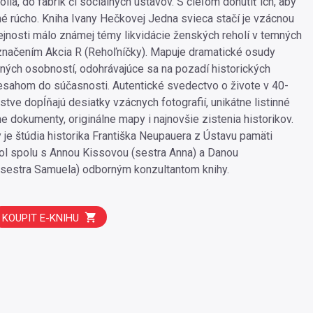
polia, do fabrík či sociálnych ústavov. S cieľom donútiť ich, aby
ľné rúcho. Kniha Ivany Hečkovej Jedna svieca stačí je vzácnou
jnosti málo známej témy likvidácie ženských reholí v temných
značením Akcia R (Rehoľníčky). Mapuje dramatické osudy
ých osobností, odohrávajúce sa na pozadí historických
resahom do súčasnosti. Autentické svedectvo o živote v 40-
tve dopĺňajú desiatky vzácnych fotografií, unikátne listinné
e dokumenty, originálne mapy i najnovšie zistenia historikov.
 je štúdia historika Františka Neupauera z Ústavu pamäti
bol spolu s Annou Kissovou (sestra Anna) a Danou
sestra Samuela) odborným konzultantom knihy.
KOUPIT E-KNIHU