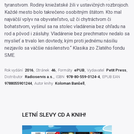
tyranstvom. Rodiny kniežatské žili v ustavičných rozbrojoch.
Každé mesto bolo takrečeno osobitným štátom. Kto mal
najväčší vplyv na obyvateľstvo, už či chytráctvom či
bohatstvom, vyšinul sa na stolec vladárenia bez ohľadu na
rod a pôvod i zásluhy. Vladárenie bez prechmatov nedalo sa
myslieť a trvalo len dovtedy, kým proti jednému násiliu
nezjavilo sa väčšie násilenstvo.“ Klasika zo Zlatého fondu
SME.
Rok vydání
2016
Stránek
46
Formáty
ePUB
Vydavatel
Petit Press
Distributor
Radioservis a.s.
ISBN
978-80-559-0124-4
EPUB EAN
9788055901244
Autor knihy
Koloman Banšell
LETNÍ SLEVY CD A KNIH!