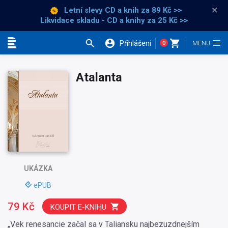
×
Letní slevy CD a knih
za 89 Kč >>
Likvidace skladu - CD a knihy za 25 Kč >>
Přihlášení
0
Kategorie
Atalanta
UKÁZKA
ePUB
79 Kč
KOUPIT E-KNIHU
„Vek renesancie začal sa v Taliansku najbezuzdnejším