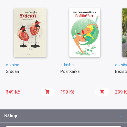
e-kniha
e-kniha
e-knih
Srdcaři
Požitkářka
Bezst
349 Kč
199 Kč
239 K
Nákup