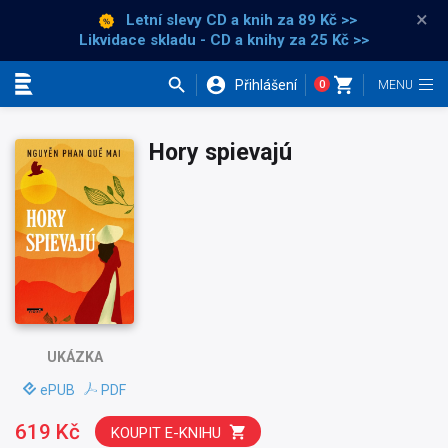
×
Letní slevy CD a knih
za 89 Kč >>
Likvidace skladu - CD a knihy za 25 Kč >>
Přihlášení
0
Kategorie
Hory spievajú
UKÁZKA
ePUB
PDF
619 Kč
KOUPIT E-KNIHU