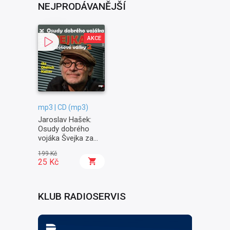
NEJPRODÁVANĚJŠÍ
AKCE
mp3 | CD (mp3)
Jaroslav Hašek:
Osudy dobrého
vojáka Švejka za
světové války II. -
199 Kč
Na frontě
25 Kč
KLUB RADIOSERVIS