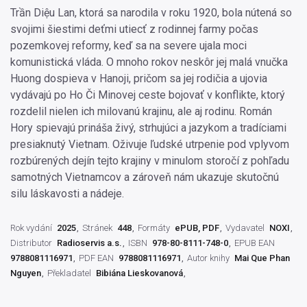
Trần Diệu Lan, ktorá sa narodila v roku 1920, bola nútená so
svojimi šiestimi deťmi utiecť z rodinnej farmy počas
pozemkovej reformy, keď sa na severe ujala moci
komunistická vláda. O mnoho rokov neskôr jej malá vnučka
Huong dospieva v Hanoji, pričom sa jej rodičia a ujovia
vydávajú po Ho Či Minovej ceste bojovať v konflikte, ktorý
rozdelil nielen ich milovanú krajinu, ale aj rodinu. Román
Hory spievajú prináša živý, strhujúci a jazykom a tradíciami
presiaknutý Vietnam. Oživuje ľudské utrpenie pod vplyvom
rozbúrených dejín tejto krajiny v minulom storočí z pohľadu
samotných Vietnamcov a zároveň nám ukazuje skutočnú
silu láskavosti a nádeje.
Rok vydání
2025
Stránek
448
Formáty
ePUB, PDF
Vydavatel
NOXI
Distributor
Radioservis a.s.
ISBN
978-80-8111-748-0
EPUB EAN
9788081116971
PDF EAN
9788081116971
Autor knihy
Mai Que Phan
Nguyen
Překladatel
Bibiána Lieskovanová