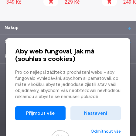
349 Kč
229 Kč
249 K
Nákup
O společnosti
Aby web fungoval, jak má
Kontakt
(souhlas s cookies)
Pro co nejlepší zážitek z procházení webu - aby
fungovalo vyhledávání, abychom si pamatovali, co
máte v košíku, abyste jednoduše zjistili stav vaší
objednávky, abychom vás neobtěžovali nevhodnou
reklamou a abyste se nemuseli pokaždé
přihlašovat.
Proto od vás potřebujeme souhlas se
Přijmout vše
Nastavení
zpracováním souborů cookies
, tj. malých souborů,
které se dočasně ukládají ve vašem prohlížeči.
Děkujeme, že nám ho dáte a pomůžete nám tak
Odmítnout vše