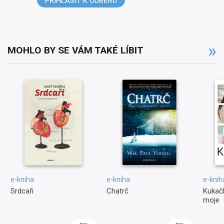
PŘIHLÁSIT K ODBĚRU
MOHLO BY SE VÁM TAKÉ LÍBIT
e-kniha
e-kniha
e-knih
Srdcaři
Chatrč
Kukačk
moje