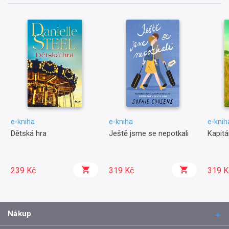
e-kniha
e-kniha
e-knih
Dětská hra
Ještě jsme se nepotkali
Kapit
239 Kč
319 Kč
319 K
Nákup