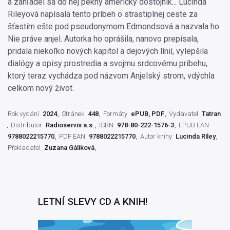
a zahľadel sa do nej pekný americký dôstojník... Lucinda
Rileyová napísala tento príbeh o strastiplnej ceste za
šťastím ešte pod pseudonymom Edmondsová a nazvala ho
Nie práve anjel. Autorka ho oprášila, nanovo prepísala,
pridala niekoľko nových kapitol a dejových línií, vylepšila
dialógy a opisy prostredia a svojmu srdcovému príbehu,
ktorý teraz vychádza pod názvom Anjelský strom, vdýchla
celkom nový život.
Rok vydání
2024
Stránek
448
Formáty
ePUB, PDF
Vydavatel
Tatran
Distributor
Radioservis a.s.
ISBN
978-80-222-1576-3
EPUB EAN
9788022215770
PDF EAN
9788022215770
Autor knihy
Lucinda Riley
Překladatel
Zuzana Gáliková
LETNÍ SLEVY CD A KNIH!