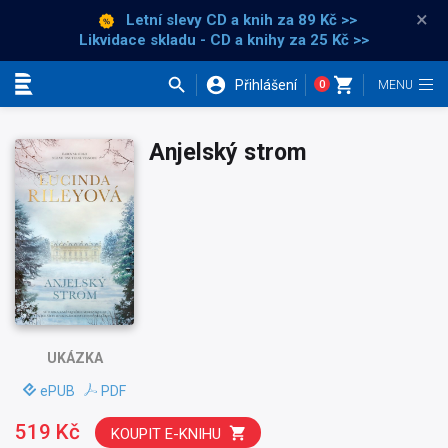
×
Letní slevy CD a knih
za 89 Kč >>
Likvidace skladu - CD a knihy za 25 Kč >>
Přihlášení
0
Kategorie
Anjelský strom
UKÁZKA
ePUB
PDF
519 Kč
KOUPIT E-KNIHU