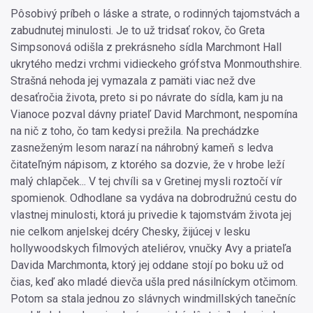
Pôsobivý príbeh o láske a strate, o rodinných tajomstvách a
zabudnutej minulosti. Je to už tridsať rokov, čo Greta
Simpsonová odišla z prekrásneho sídla Marchmont Hall
ukrytého medzi vrchmi vidieckeho grófstva Monmouthshire.
Strašná nehoda jej vymazala z pamäti viac než dve
desaťročia života, preto si po návrate do sídla, kam ju na
Vianoce pozval dávny priateľ David Marchmont, nespomína
na nič z toho, čo tam kedysi prežila. Na prechádzke
zasneženým lesom narazí na náhrobný kameň s ledva
čitateľným nápisom, z ktorého sa dozvie, že v hrobe leží
malý chlapček... V tej chvíli sa v Gretinej mysli roztočí vír
spomienok. Odhodlane sa vydáva na dobrodružnú cestu do
vlastnej minulosti, ktorá ju privedie k tajomstvám života jej
nie celkom anjelskej dcéry Chesky, žijúcej v lesku
hollywoodskych filmových ateliérov, vnučky Avy a priateľa
Davida Marchmonta, ktorý jej oddane stojí po boku už od
čias, keď ako mladé dievča ušla pred násilníckym otčimom.
Potom sa stala jednou zo slávnych windmillských tanečníc