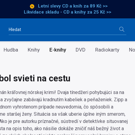
Letní slevy CD a knih
za 89 Kč >>
Likvidace skladu - CD a knihy za 25 Kč >>
Vyhledávání
Hudba
Knihy
E-knihy
DVD
Radiokarty
No
ol svieti na cestu
án kráľovnej nórskej krimi! Dvaja tínedžeri pohybujúci sa na
a zvyčajne zabávajú kradnutím kabeliek a peňaženiek. Zipp a
ednom vyhrotenom prípade neuvedomia, čo spôsobili a
me staršej ženy. Situácia sa však uberie úplne iným smerom,
Ako je pre autorku príznačné, sústredí v detektívke situovanej
a na opis toho, ako násilie dokáže zničiť náš bežný život a