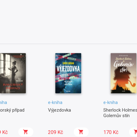
niha
e-kniha
e-kniha
orský případ
Výjezdovka
Sherlock Holmes
Golemův stín
9 Kč
209 Kč
170 Kč