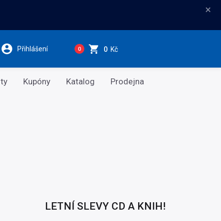
×
Přihlášení
0
Kč
0
ty
Kupóny
Katalog
Prodejna
LETNÍ SLEVY CD A KNIH!