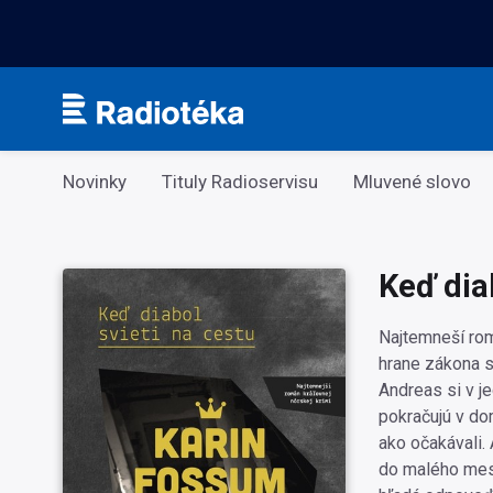
Kategorie
Novinky
Tituly Radioservisu
Mluvené slovo
Keď diab
Najtemneší rom
hrane zákona s
Andreas si v j
pokračujú v do
ako očakávali. 
do malého mest