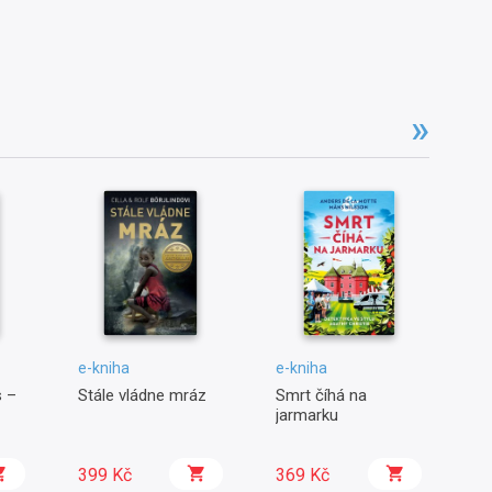
e-kniha
e-kniha
e-
 –
Stále vládne mráz
Smrt číhá na
Sp
jarmarku
399 Kč
369 Kč
3