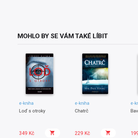
MOHLO BY SE VÁM TAKÉ LÍBIT
e-kniha
e-kniha
e-k
Loď s otroky
Chatrč
Bav
349 Kč
229 Kč
19