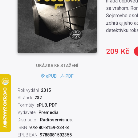
hľadá odpoveď,
sa vrahom. Rom
Sejerovho osob
zohrá aj jeho 
detektívku roka
209 Kč
UKÁZKA
KE STAŽENÍ
ePUB
PDF
Rok vydání
2015
Stránek
232
Formáty
ePUB, PDF
Vydavatel
Premedia
Distributor
Radioservis a.s.
ISBN
978-80-8159-234-8
EPUB EAN
9788081592355