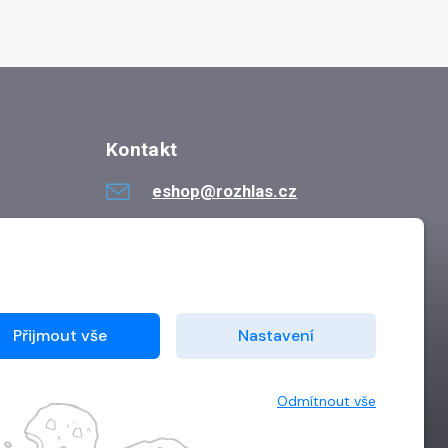
Kontakt
eshop@rozhlas.cz
724 819 319
Po - Pá 8:30 - 16:30
Přijmout vše
Nastavení
Odmítnout vše
Vytvořilo
Grand IT s.r.o.