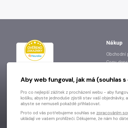
Nákup
Obchodní 
Ceny dopr
Reklamac
Aby web fungoval, jak má (souhlas s
Prodejna
Nejčastějš
Pro co nejlepší zážitek z procházení webu - aby fungo
Odstoupen
košíku, abyste jednoduše zjistili stav vaší objednávk
abyste se nemuseli pokaždé přihlašovat.
Proto od vás potřebujeme souhlas se
zpracováním so
ukládají ve vašem prohlížeči. Děkujeme, že nám ho dá
Copyright © 2026 Radioservis a.s.