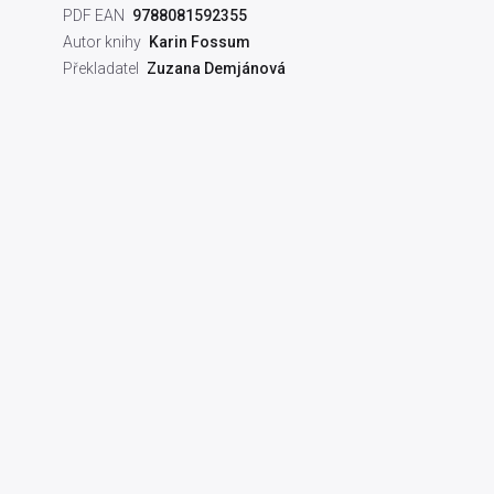
PDF EAN
9788081592355
Autor knihy
Karin Fossum
Překladatel
Zuzana Demjánová