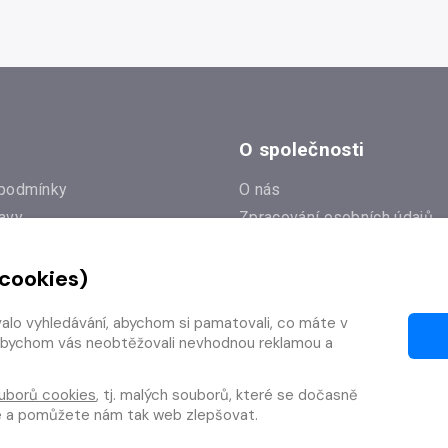
O společnosti
podmínky
O nás
avy
Zpracování osobních údajů
e
Zásady práce s cookies
 cookies)
Klub Radioservis
í dotazy
Kontakty
valo vyhledávání, abychom si pamatovali, co máte v
í od smlouvy
y, abychom vás neobtěžovali nevhodnou reklamou a
uborů cookies
, tj. malých souborů, které se dočasně
te a pomůžete nám tak web zlepšovat.