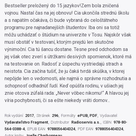
Bestseller preložený do 15 jazykov!Zem bola zničená
vojnou. Nastal čas na jej obnovu! Cia ukončila strednú školu
a s napätím očakáva, či bude vybraná do celoštátneho
programu pre najnadanejších študentov. Iba oni sa totiž
môžu uchádzať o štúdium na univerzite v Tosu. Najskôr však
musí obstáť v testovaní, ktorým prejdú len skutočne
výnimoční. Cia tú šancu dostane. Tesne pred odchodom sa
jej však otec zverí s útržkami desivých spomienok, ktoré má
na testovanie on. Radosť z úspechu vystriedajú strach a
neistota. Cia začína tušiť, že ju čaká tvrdá skúška, v ktorej
nepôjde len o vedomosti, ale najmä o správne rozhodnutia a
schopnosť odhadnúť ľudí. Keď opúšťa rodinu, v ušiach jej
znie otcova zúfalá rada: „Never vôbec nikomu!“ A hlavou jej
víria pochybnosti, či sa ešte niekedy vráti domov...
Rok vydání
2017
Stránek
296
Formáty
ePUB, PDF
Vydavatel
Vydavateľstvo Fragment
Distributor
Radioservis a.s.
ISBN
978-80-
564-0388-4
EPUB EAN
9788056404324
PDF EAN
9788056404324
Autor knihy
Joelle Charbonneau