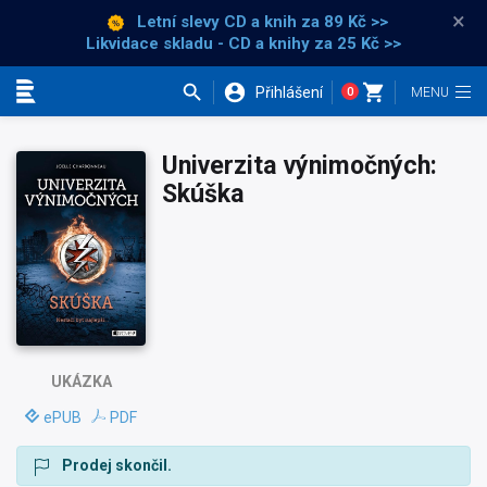
×
Letní slevy CD a knih
za 89 Kč >>
Likvidace skladu - CD a knihy za 25 Kč >>
Přihlášení
0
Kategorie
Univerzita výnimočných:
Skúška
UKÁZKA
ePUB
PDF
Prodej skončil.