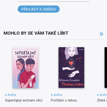
PŘIHLÁSIT K ODBĚRU
MOHLO BY SE VÁM TAKÉ LÍBIT
e-kniha
e-kniha
e-knih
Supertajný seznam věcí
Počítám s tebou
Zlatá 