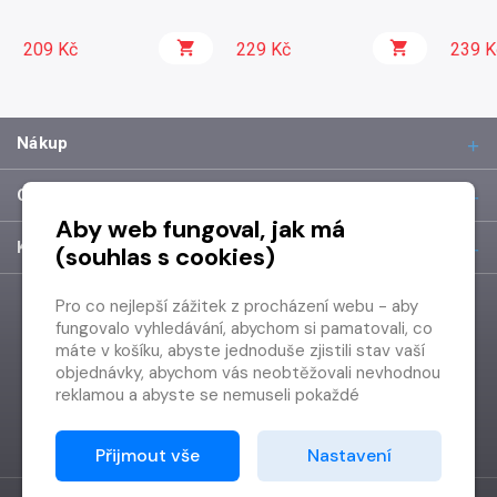
209 Kč
229 Kč
239 K
Nákup
O společnosti
Aby web fungoval, jak má
Kontakt
(souhlas s cookies)
Pro co nejlepší zážitek z procházení webu - aby
fungovalo vyhledávání, abychom si pamatovali, co
máte v košíku, abyste jednoduše zjistili stav vaší
objednávky, abychom vás neobtěžovali nevhodnou
reklamou a abyste se nemuseli pokaždé
přihlašovat.
Proto od vás potřebujeme souhlas se
Přijmout vše
Nastavení
zpracováním souborů cookies
, tj. malých souborů,