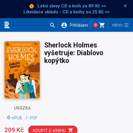
×
Letní slevy CD a knih
za 89 Kč >>
Likvidace skladu - CD a knihy za 25 Kč >>
Přihlášení
0
Kategorie
Sherlock Holmes
vyšetruje: Diablovo
kopýtko
UKÁZKA
ePUB
PDF
209 Kč
KOUPIT E-KNIHU