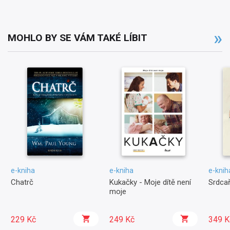
MOHLO BY SE VÁM TAKÉ LÍBIT
e-kniha
e-kniha
e-knih
Chatrč
Kukačky - Moje dítě není
Srdcař
moje
229 Kč
249 Kč
349 K