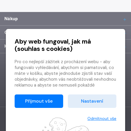
Nákup
O společnosti
Aby web fungoval, jak má
Kontakt
(souhlas s cookies)
Pro co nejlepší zážitek z procházení webu - aby
fungovalo vyhledávání, abychom si pamatovali, co
máte v košíku, abyste jednoduše zjistili stav vaší
objednávky, abychom vás neobtěžovali nevhodnou
reklamou a abyste se nemuseli pokaždé
přihlašovat.
Proto od vás potřebujeme souhlas se
Přijmout vše
Nastavení
zpracováním souborů cookies
, tj. malých souborů,
které se dočasně ukládají ve vašem prohlížeči.
Děkujeme, že nám ho dáte a pomůžete nám tak
Odmítnout vše
web zlepšovat.
Vytvořilo
Grand IT s.r.o.