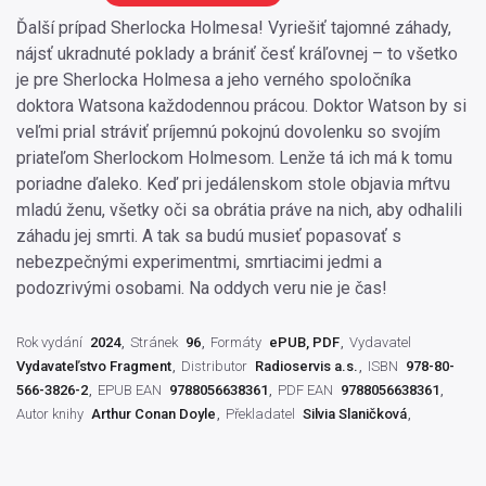
Ďalší prípad Sherlocka Holmesa! Vyriešiť tajomné záhady,
nájsť ukradnuté poklady a brániť česť kráľovnej – to všetko
je pre Sherlocka Holmesa a jeho verného spoločníka
doktora Watsona každodennou prácou. Doktor Watson by si
veľmi prial stráviť príjemnú pokojnú dovolenku so svojím
priateľom Sherlockom Holmesom. Lenže tá ich má k tomu
poriadne ďaleko. Keď pri jedálenskom stole objavia mŕtvu
mladú ženu, všetky oči sa obrátia práve na nich, aby odhalili
záhadu jej smrti. A tak sa budú musieť popasovať s
nebezpečnými experimentmi, smrtiacimi jedmi a
podozrivými osobami. Na oddych veru nie je čas!
Rok vydání
2024
Stránek
96
Formáty
ePUB, PDF
Vydavatel
Vydavateľstvo Fragment
Distributor
Radioservis a.s.
ISBN
978-80-
566-3826-2
EPUB EAN
9788056638361
PDF EAN
9788056638361
Autor knihy
Arthur Conan Doyle
Překladatel
Silvia Slaničková