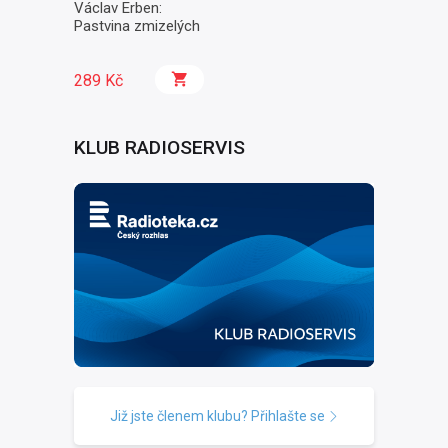
Václav Erben:
Pastvina zmizelých
289 Kč
KLUB RADIOSERVIS
Již jste členem klubu? Přihlašte se