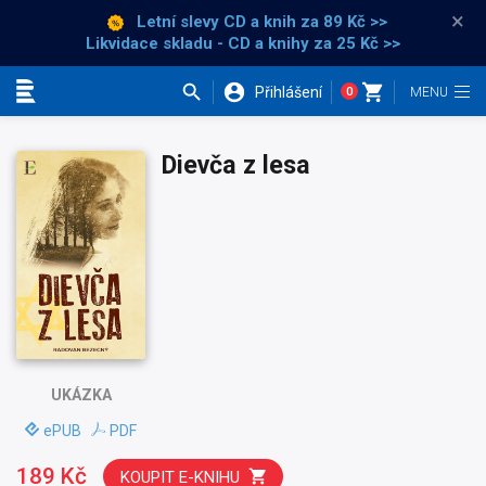
×
Letní slevy CD a knih
za 89 Kč >>
Likvidace skladu - CD a knihy za 25 Kč >>
Přihlášení
0
Kategorie
Dievča z lesa
UKÁZKA
ePUB
PDF
189 Kč
KOUPIT E-KNIHU