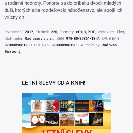
a rodinné hodnoty. Ponorte sa do príbehu dvoch mladých
duší, ktorých síce rozdeľovalo náboženstvo, ale spojil ich
vrúcny cit.
Rok vydání
2017
Stránek
220
Formáty
ePUB, PDF
Vydavatel
Elist
Distributor
Radioservis a.s.
ISBN
978-80-89861-18-7
EPUB EAN
9788089861200
PDF EAN
9788089861200
Autor knihy
Radovan
Bezecný
LETNÍ SLEVY CD A KNIH!