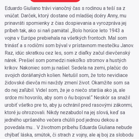
Eduardo Giuliano trávi vianočný čas s rodinou a teší sa z
vnúčat. Darček, ktorý dostane od mladšej dcéry Anny, mu
prinavráti spomienky z čias dospievania a vyrozpráva jej
príbeh tak, ako si naň pamätal. „Bolo horúce leto 1943 a
vojna v Európe prebiehala na všetkých frontoch. Mal som
trinásť a s rodičmi som býval v prístavnom mestečku Janov.
Raz, idúc skratkou cez les, som z diaľky začul dievčenský
nárek. Prešiel som pomedzi niekoľko stromov a hustých
kríkov. Nakoniec som ju našiel. Sedela na zemi, plačúc do
svojich doráňaných kolien. Netušil som, že toto nevidiace
židovské dievča mi navždy zmení život. Okamžite som sa
do nej zaľúbil. Videl som, že je o niečo staršia ako ja, ale
srdce mi hovorilo, aby som o ňu bojoval.“ Neskôr sa snažil
urobiť všetko pre to, aby ju ochránil pred rasovými zákonmi,
ktoré ju ohrozovali. Nikdy nezabudol na jej slová, keď sa
jedného upršaného večera chúlili pod jednou dekou a
povedala mu… V životnom príbehu Eduarda Giuliana nebude
chýbať láska, smútok, či strach z vojny, ale aj boj za slobodu