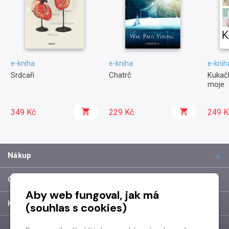
e-kniha
e-kniha
e-knih
Srdcaři
Chatrč
Kukačk
moje
349 Kč
229 Kč
249 K
Nákup
O společnosti
Aby web fungoval, jak má
Kontakt
(souhlas s cookies)