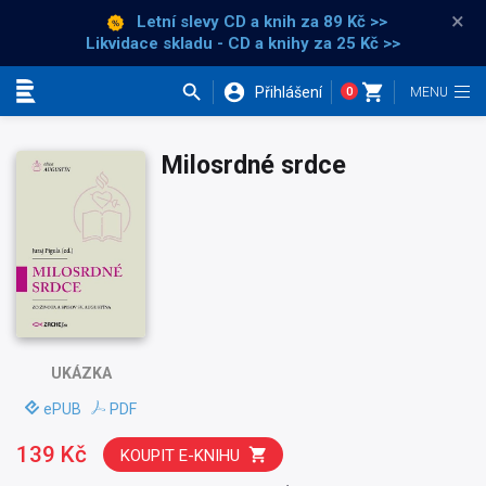
×
Letní slevy CD a knih
za 89 Kč >>
Likvidace skladu - CD a knihy za 25 Kč >>
Přihlášení
0
Kategorie
Milosrdné srdce
UKÁZKA
ePUB
PDF
139 Kč
KOUPIT E-KNIHU