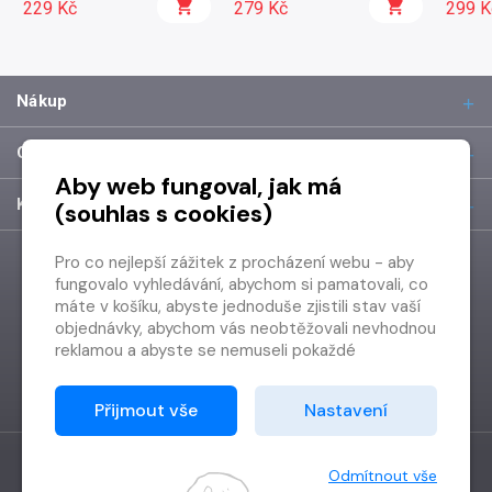
229 Kč
279 Kč
299 K
Nákup
O společnosti
Aby web fungoval, jak má
Kontakt
(souhlas s cookies)
Pro co nejlepší zážitek z procházení webu - aby
fungovalo vyhledávání, abychom si pamatovali, co
máte v košíku, abyste jednoduše zjistili stav vaší
objednávky, abychom vás neobtěžovali nevhodnou
reklamou a abyste se nemuseli pokaždé
přihlašovat.
Proto od vás potřebujeme souhlas se
Přijmout vše
Nastavení
zpracováním souborů cookies
, tj. malých souborů,
které se dočasně ukládají ve vašem prohlížeči.
Děkujeme, že nám ho dáte a pomůžete nám tak
Odmítnout vše