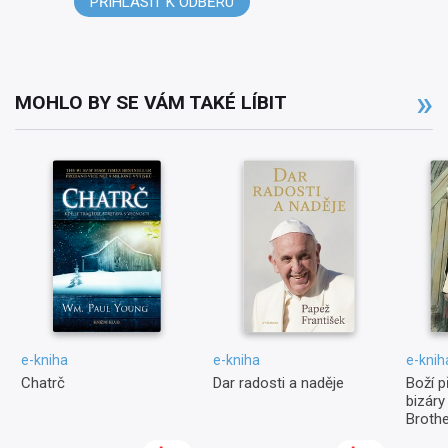
PŘIHLÁSIT K ODBĚRU
MOHLO BY SE VÁM TAKÉ LÍBIT
e-kniha
e-kniha
e-knih
Chatrč
Dar radosti a naděje
Boží p
bizáry
Broth