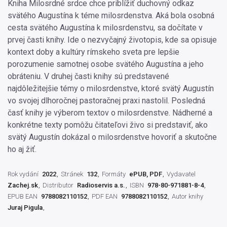
Kniha Milosrdné srdce chce priblížiť duchovný odkaz
svätého Augustína k téme milosrdenstva. Aká bola osobná
cesta svätého Augustína k milosrdenstvu, sa dočítate v
prvej časti knihy. Ide o nezvyčajný životopis, kde sa opisuje
kontext doby a kultúry rímskeho sveta pre lepšie
porozumenie samotnej osobe svätého Augustína a jeho
obráteniu. V druhej časti knihy sú predstavené
najdôležitejšie témy o milosrdenstve, ktoré svätý Augustín
vo svojej dlhoročnej pastoračnej praxi nastolil. Posledná
časť knihy je výberom textov o milosrdenstve. Nádherné a
konkrétne texty pomôžu čitateľovi živo si predstaviť, ako
svätý Augustín dokázal o milosrdenstve hovoriť a skutočne
ho aj žiť.
Rok vydání
2022
Stránek
132
Formáty
ePUB, PDF
Vydavatel
Zachej.sk
Distributor
Radioservis a.s.
ISBN
978-80-971881-8-4
EPUB EAN
9788082110152
PDF EAN
9788082110152
Autor knihy
Juraj Pigula